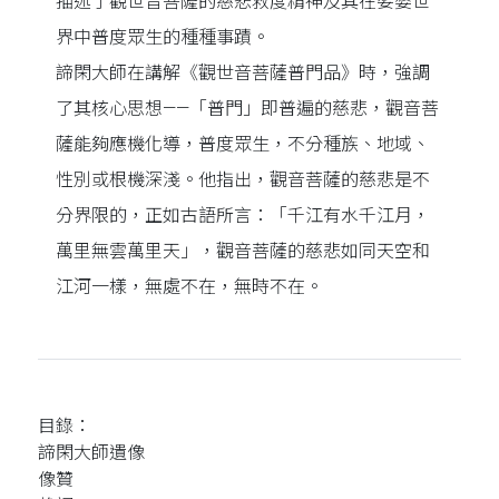
描述了觀世音菩薩的慈悲救度精神及其在娑婆世
界中普度眾生的種種事蹟。
諦閑大師在講解《觀世音菩薩普門品》時，強調
了其核心思想——「普門」即普遍的慈悲，觀音菩
薩能夠應機化導，普度眾生，不分種族、地域、
性別或根機深淺。他指出，觀音菩薩的慈悲是不
分界限的，正如古語所言：「千江有水千江月，
萬里無雲萬里天」，觀音菩薩的慈悲如同天空和
江河一樣，無處不在，無時不在。
目錄：
諦閑大師遺像
像贊