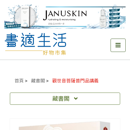
首頁
藏書閣
觀世音菩薩普門品講義
藏書閣