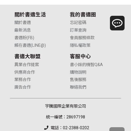
關於書適生活
我的書適圈
關於書適
忘記密碼
最新消息
訂單查詢
書適粉(FB)
會員服務條款
賴在書適(LINE@)
隱私權政策
書適大聯盟
客服中心
異業合作提案
書小妹的機智Q&A
供應商合作
購物說明
業務合作
售後服務
廣告合作
聯絡我們
宇騰國際企業有限公司
統一編號：28697198
電話：02-2388-0202