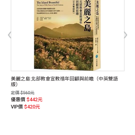
‹
›
美麗之島:北部教會宣教禧年回顧與前瞻（中英雙語
維
版）
定價
定價 $560元
優
優惠價
$442元
V
VIP價
$420元