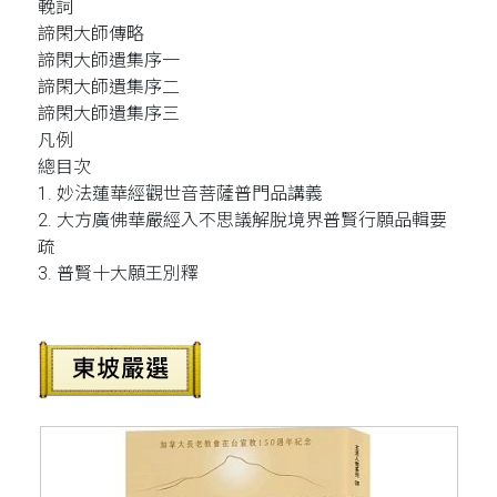
輓詞
諦閑大師傳略
諦閑大師遺集序一
諦閑大師遺集序二
諦閑大師遺集序三
凡例
總目次
1. 妙法蓮華經觀世音菩薩普門品講義
2. 大方廣佛華嚴經入不思議解脫境界普賢行願品輯要
疏
3. 普賢十大願王別釋