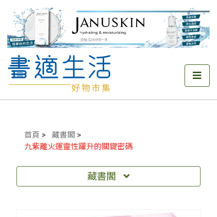
首頁
藏書閣
九紫離火運靈性躍升的關鍵密碼
藏書閣