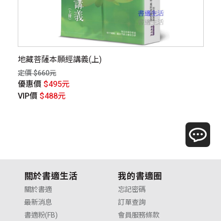
地藏菩薩本願經講義(上)
地
定價 $660元
定價
優惠價
$495元
優
VIP價
$488元
V
關於書適生活
我的書適圈
關於書適
忘記密碼
最新消息
訂單查詢
書適粉(FB)
會員服務條款