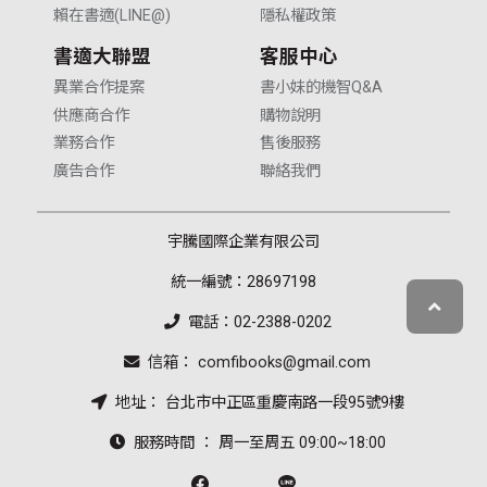
賴在書適(LINE@)
隱私權政策
書適大聯盟
客服中心
異業合作提案
書小妹的機智Q&A
供應商合作
購物說明
業務合作
售後服務
廣告合作
聯絡我們
宇騰國際企業有限公司
統一編號：28697198
電話：02-2388-0202
信箱： comfibooks@gmail.com
地址： 台北市中正區重慶南路一段95號9樓
服務時間 ： 周一至周五 09:00~18:00