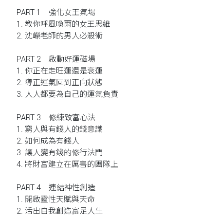
PART 1 強化女王氣場
1. 教你呼風喚雨的女王思維
2. 沈嶸老師的男人必殺術
PART 2 啟動好運磁場
1. 你正在走旺運還是衰運
2. 導正運氣回到正向狀態
3. 人人都要為自己的運氣負責
PART 3 修練致富心法
1. 窮人與有錢人的錢意識
2. 如何成為有錢人
3. 讓人變有錢的修行法門
4. 將財富建立在厲害的團隊上
PART 4 連結神性創造
1. 開啟靈性天賦與天命
2. 活出自我創造富足人生