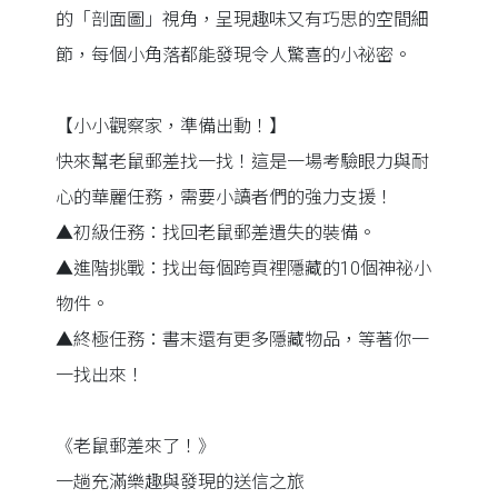
的「剖面圖」視角，呈現趣味又有巧思的空間細
節，每個小角落都能發現令人驚喜的小祕密。
【小小觀察家，準備出動！】
快來幫老鼠郵差找一找！這是一場考驗眼力與耐
心的華麗任務，需要小讀者們的強力支援！
▲初級任務：找回老鼠郵差遺失的裝備。
▲進階挑戰：找出每個跨頁裡隱藏的10個神祕小
物件。
▲終極任務：書末還有更多隱藏物品，等著你一
一找出來！
《老鼠郵差來了！》
一趟充滿樂趣與發現的送信之旅