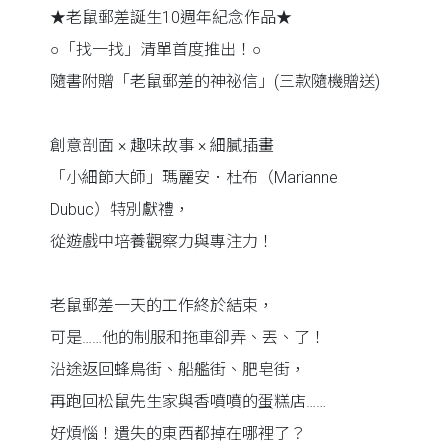
★老鼠郵差誕生10週年紀念作品★
○「找一找」清單首度推出！○
隨書附贈「老鼠郵差的神祕信」(三款隨機贈送)
創意剖面 × 趣味故事 × 細膩插畫
「小細節大師」瑪麗安．杜布（Marianne
Dubuc）特別獻禮，
從遊戲中培養觀察力與專注力！
老鼠郵差一天的工作終於結束，
可是……他的制服和拖車卻弄、丟、了！
沿途返回蜂鳥街、船艦街、肥皂街，
再跑回松鼠先生家與香噴噴的蛋糕店……
好煩惱！遺失的東西都掉在哪裡了？