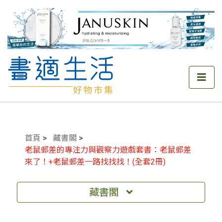
首頁
藏書閣
老鼠郵差的專注力與觀察力遊戲套書：老鼠郵差
來了！+老鼠郵差一路找找找！(全套2冊)
藏書閣