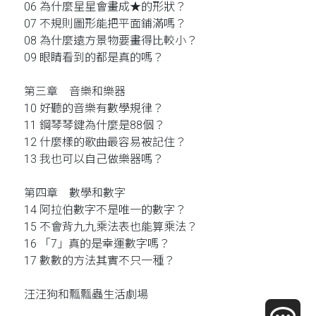
06 為什麼星星會畫成★的形狀？
07 不規則圖形能把平面鋪滿嗎？
08 為什麼遠方景物要畫得比較小？
09 眼睛看到的都是真的嗎？
第三章 音樂和樂器
10 好聽的音樂有數學規律？
11 鋼琴琴鍵為什麼是88個？
12 什麼樣的歌曲最容易被記住？
13 我也可以自己做樂器嗎？
第四章 數學和數字
14 阿拉伯數字不是唯一的數字？
15 不會背九九乘法表也能算乘法？
16 「7」真的是幸運數字嗎？
17 數數的方法其實不只一種？
汪汪狗和瓢瓢蟲生活劇場