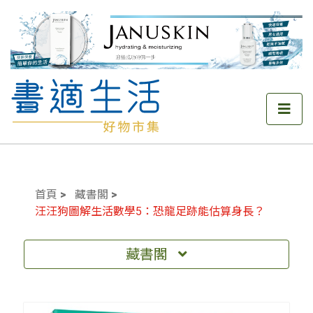
首頁
藏書閣
汪汪狗圖解生活數學5：恐龍足跡能估算身長？
藏書閣