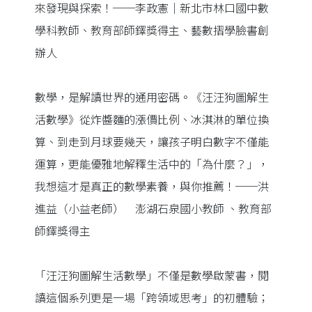
來發現與探索！──李政憲｜新北市林口國中數
學科教師、教育部師鐸獎得主、藝數摺學臉書創
辦人
數學，是解讀世界的通用密碼。《汪汪狗圖解生
活數學》從炸醬麵的漲價比例、冰淇淋的單位換
算、到走到月球要幾天，讓孩子明白數字不僅能
運算，更能優雅地解釋生活中的「為什麼？」，
我想這才是真正的數學素養，與你推薦！──洪
進益（小益老師） 澎湖石泉國小教師 、教育部
師鐸獎得主
「汪汪狗圖解生活數學」不僅是數學啟蒙書，閱
讀這個系列更是一場「跨領域思考」的初體驗；