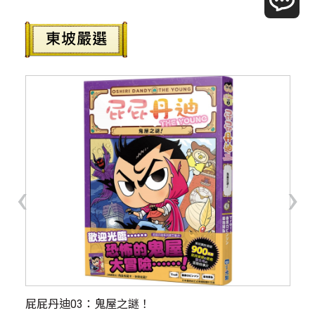
‹
›
全
屁屁丹迪03：鬼屋之謎！
【