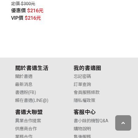
定價 $300元
定價
優惠價
$216元
優
VIP價
$216元
V
關於書適生活
我的書適圈
關於書適
忘記密碼
最新消息
訂單查詢
書適粉(FB)
會員服務條款
賴在書適(LINE@)
隱私權政策
書適大聯盟
客服中心
異業合作提案
書小妹的機智Q&A
供應商合作
購物說明
業務合作
售後服務