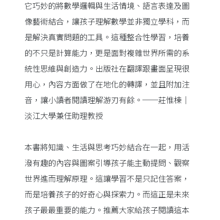
它巧妙的將數學邏輯與生活情境、語言表達及圖
像藝術結合，讓孩子理解數學並非獨立學科，而
是解決真實問題的工具。這種整合性學習，培養
的不只是計算能力，更是面對複雜世界所需的系
統性思維與創造力。出版社在翻譯跟畫面呈現很
用心，內容方面做了在地化的轉譯，並且附加注
音，讓小讀者閱讀理解游刃有餘。──莊惟棟｜
淡江大學兼任助理教授
本書將知識、生活與思考巧妙結合在一起，用活
潑有趣的內容與圖案引導孩子能主動提問、觀察
世界進而理解原理。這讓學習不是只記住答案，
而是培養孩子的好奇心與探索力。而這正是未來
孩子最最重要的能力。推薦大家給孩子閱讀這本