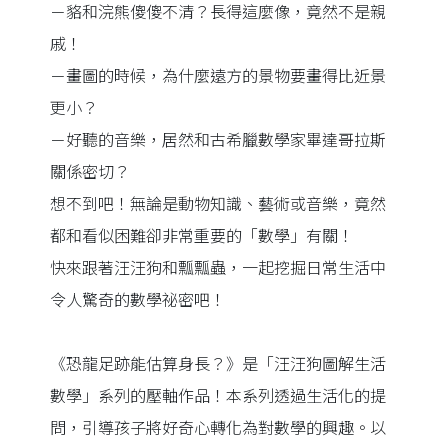
－貉和浣熊傻傻不清？長得這麼像，竟然不是親
戚！
－畫圖的時候，為什麼遠方的景物要畫得比近景
更小？
－好聽的音樂，居然和古希臘數學家畢達哥拉斯
關係密切？
想不到吧！無論是動物知識、藝術或音樂，竟然
都和看似困難卻非常重要的「數學」有關！
快來跟著汪汪狗和瓢瓢蟲，一起挖掘日常生活中
令人驚奇的數學祕密吧！
《恐龍足跡能估算身長？》是「汪汪狗圖解生活
數學」系列的壓軸作品！本系列透過生活化的提
問，引導孩子將好奇心轉化為對數學的興趣。以