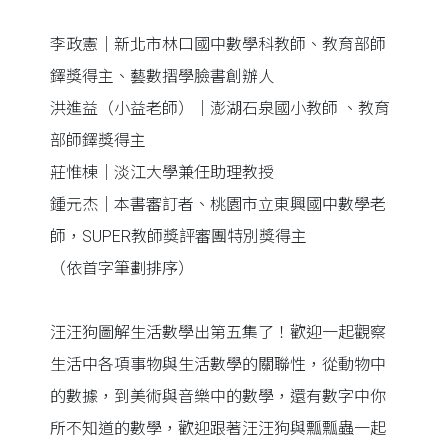
李政憲｜新北市林口國中數學科教師、教育部師
鐸獎得主、藝數摺學臉書創辦人
洪進益（小益老師）｜澎湖石泉國小教師 、教育
部師鐸獎得主
莊惟棟｜淡江大學兼任助理教授
鍾元杰｜本書審訂者、桃園市立東興國中數學老
師，SUPER教師獎評審團特別獎得主
（依首字筆劃排序）
汪汪狗圖解生活數學出第五集了！歡迎一起觀察
生活中各項事物與生活數學的關聯性，從動物中
的數據，到美術與音樂中的數學，還有數字中你
所不知道的數學，歡迎跟著汪汪狗與瓢瓢蟲一起