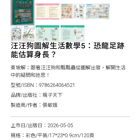
汪汪狗圖解生活數學5：恐龍足跡
能估算身長？
東坡解：跟著汪汪狗和瓢瓢蟲從圖解出發，解開生活
中的疑問和迷思！
型號/ISBN：9786264064521
品牌/出版社：親子天下
製造商/作者：張敬娥
上市日/出版日：2026-05-05
規格：彩色/平裝/17*23*0.9cm/120頁