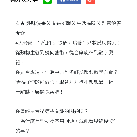
☆★ 趣味漫畫 X 問題挑戰 X 生活探險 X 創意解答
★☆
4大分類，17個生活提問，培養生活數感思辨力！
從動物生態到幾何藝術，從音樂旋律到數字奧
祕，
你是否想過，生活中有許多謎題都跟數學有關？
準備好你的好奇心，跟著汪汪狗和瓢瓢蟲一起一
一解謎、展開探索吧！
你曾經思考過這些有趣的問題嗎？
－為什麼有些動物不用回頭，就能看見背後發生
的事？