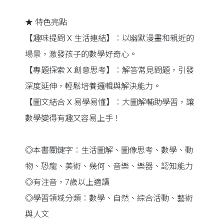
★ 特色亮點
【趣味提問 X 生活連結】：以幽默漫畫和親近的
場景，激發孩子的數學好奇心。
【專題探索 X 創意思考】：解答常見問題，引發
深度延伸，輕鬆培養邏輯與解決能力。
【圖文結合 X 易學易懂】：大圖解輔助學習，讓
數學變得有趣又容易上手！
◎本書關鍵字：生活圖解、圖像思考、數學、動
物、恐龍、美術、幾何、音樂、樂器、認知能力
◎有注音，7歲以上適讀
◎學習領域分類：數學、自然、綜合活動、藝術
與人文