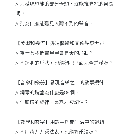
// 只發現恐龍的部分骨頭，就能推算牠的身長
嗎？
// 狗為什麼能聽見人聽不到的聲音？
【美術和幾何】透過藝術和圖像觀察世界
// 為什麼我們畫星星會是★的形狀？
// 不規則的形狀，也能夠把平面完全鋪滿嗎？
【音樂和樂器】發現音樂之中的數學規律
// 鋼琴的鍵盤為什麼是88個？
// 什麼樣的旋律，最容易被記住？
【數學和數字】用數字解開生活中的謎題
// 不用背九九乘法表，也能算乘法嗎？