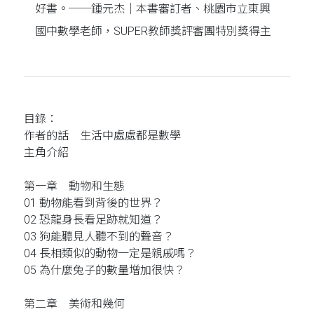
好書。──鍾元杰｜本書審訂者、桃園市立東興
國中數學老師，SUPER教師獎評審團特別獎得主
目錄：
作者的話 生活中處處都是數學
主角介紹
第一章 動物和生態
01 動物能看到背後的世界？
02 恐龍身長看足跡就知道？
03 狗能聽見人聽不到的聲音？
04 長相類似的動物一定是親戚嗎？
05 為什麼兔子的數量增加很快？
第二章 美術和幾何