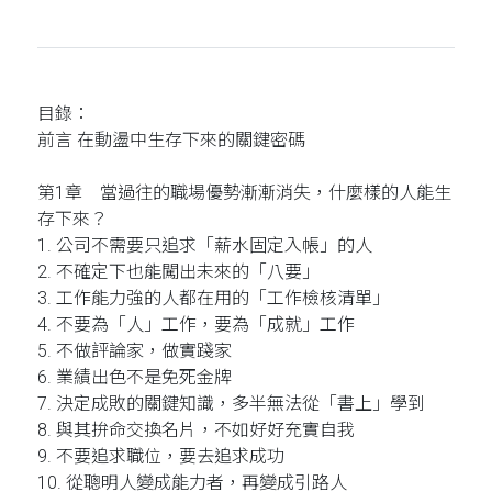
目錄：
前言 在動盪中生存下來的關鍵密碼
第1章 當過往的職場優勢漸漸消失，什麼樣的人能生
存下來？
1. 公司不需要只追求「薪水固定入帳」的人
2. 不確定下也能闖出未來的「八要」
3. 工作能力強的人都在用的「工作檢核清單」
4. 不要為「人」工作，要為「成就」工作
5. 不做評論家，做實踐家
6. 業績出色不是免死金牌
7. 決定成敗的關鍵知識，多半無法從「書上」學到
8. 與其拚命交換名片，不如好好充實自我
9. 不要追求職位，要去追求成功
10. 從聰明人變成能力者，再變成引路人