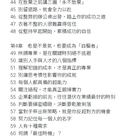
44. 在放棄之前講三遍「永不放棄」
45. 別留退路，就會全力以赴
46. 從整齊的辦公桌出發，踏上你的成功之道
47. 衣著不整的人很難贏得信任
48. 從堅持早起開始，累積成功的自信
第4章 愈是不景氣，愈要成為「自驅者」
49. 所謂專業，是在關鍵時刻絕不逃避
50. 識別人手與人才的八個指標
51. 理解犯錯的成本，才是真正的專業
52. 別讓思考慣性影響你的成就
53. 每個人都具備的超能力
54. 關注過程，才能真正鍛煉實力
55. 企業虧損的前兆，往往潛伏在業績最好的時刻
56. 判斷要縝密細緻，決斷要乾脆俐落
57. 當對手祭出新策略，就是你反超對方的機會
58. 努力記住每一個人的名字
59. 人有十種需求
60. 何謂「最佳時機」？