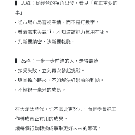
▍ 思維：從經營的視角出發，看見「真正重要的
事」
• 從市場布局審視業績，而不是盯數字。
• 看清需求與競爭，才知道該把力氣用在哪。
• 判斷要縝密，決斷要乾脆。
▍ 品格：一步一步前進的人，走得最遠
• 接受失敗，立刻再次發起挑戰。
• 與其擔心將來，不如解決好眼前的難題。
• 不輕視一毫米的成長。
在大淘汰時代，你不需要更努力，而是學會把工
作轉成真正有用的成果。
讓每個行動轉換成爭取更好未來的籌碼。