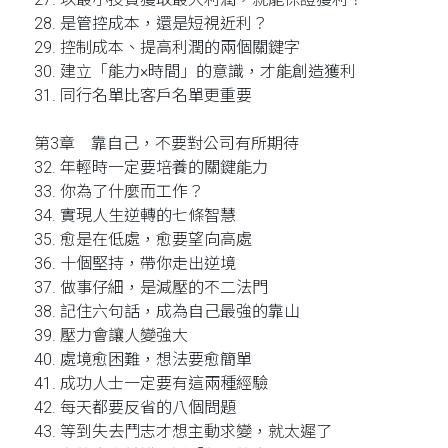
28. 是管控成本，還是短視近利？
29. 控制成本、提高利潤的兩個關鍵字
30. 建立「能力×時間」的意識，才能創造獲利
31. 同行名單比客戶名單更重要
第3章 靠自己，不要對公司有所期待
32. 年輕時一定要培養的關鍵能力
33. 你為了什麼而工作？
34. 實現人生逆轉的七條智慧
35. 愈是在低處，愈要望向高處
36. 十個堅持，帶你走出逆境
37. 做事仔細，是減壓的不二法門
38. 記住六句話，成為自己最強的靠山
39. 壓力會讓人變強大
40. 處境愈困難，想法要愈簡單
41. 成功人士一定要有這兩種經驗
42. 每天都要反省的八個問題
43. 等到失去鬥志才想主動求變，就太遲了