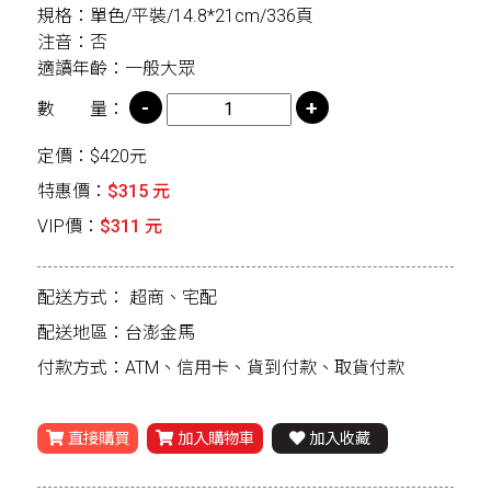
規格：單色/平裝/14.8*21cm/336頁
注音：否
適讀年齡：一般大眾
數 量：
定價：$420元
特惠價：
$315 元
VIP價：
$311 元
配送方式：
超商、宅配
配送地區：台澎金馬
付款方式：ATM、信用卡、貨到付款、取貨付款
直接購買
加入購物車
加入收藏