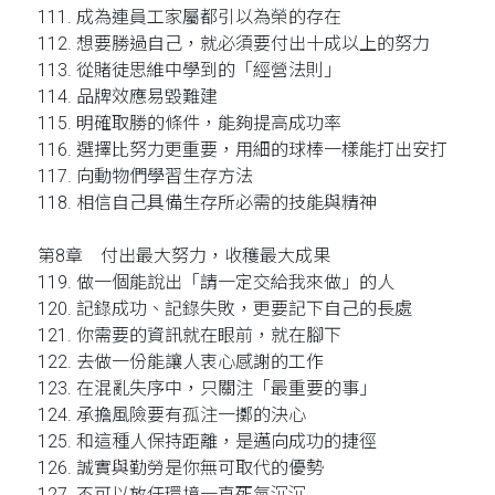
111. 成為連員工家屬都引以為榮的存在
112. 想要勝過自己，就必須要付出十成以上的努力
113. 從賭徒思維中學到的「經營法則」
114. 品牌效應易毀難建
115. 明確取勝的條件，能夠提高成功率
116. 選擇比努力更重要，用細的球棒一樣能打出安打
117. 向動物們學習生存方法
118. 相信自己具備生存所必需的技能與精神
第8章 付出最大努力，收穫最大成果
119. 做一個能說出「請一定交給我來做」的人
120. 記錄成功、記錄失敗，更要記下自己的長處
121. 你需要的資訊就在眼前，就在腳下
122. 去做一份能讓人衷心感謝的工作
123. 在混亂失序中，只關注「最重要的事」
124. 承擔風險要有孤注一擲的決心
125. 和這種人保持距離，是邁向成功的捷徑
126. 誠實與勤勞是你無可取代的優勢
127. 不可以放任環境一直死氣沉沉