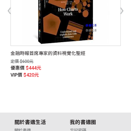
‹
›
把
金融時報首席專家的資料視覺化聖經
九
溝
定價 $600元
定價
優惠價
$444元
優
VIP價
$420元
V
關於書適生活
我的書適圈
關於書適
忘記密碼