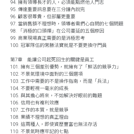
94. 擁有領導長才的人，必須能點燃他人鬥志
95. 傳達重要訊息要在三分鐘內說完
96. 顧客很尊貴，但部屬更重要
97. 當銷售額不理想時，領導者需捫心自問的七個問題
98. 「消極的口頭禪」在公司蔓延的五個原因
99. 商業現場真正需要的是消極思考
100. 冠軍隊伍的常勝法寶就是不要更換守門員
第7章 能讓公司起死回生的關鍵是員工
101. 擁有三個差別優勢，就擁有了「鮮活的競爭力」
102. 不景氣環境中面對的三個選項
103. 工作中需要的不是操作指南，而是「兵法」
104. 不要輕視一毫米的成長
105. 與其擔心將來，不如解決好眼前的難題
106. 信用也有複利效應
107. 工作的本質，就是競爭
108. 業績不理想的真正理由
109. 這兩種人，即使資歷豐富也無法存活
110. 不景氣時應牢記的七點