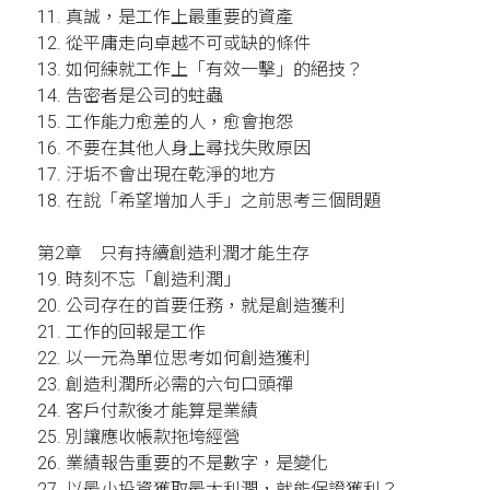
11. 真誠，是工作上最重要的資產
12. 從平庸走向卓越不可或缺的條件
13. 如何練就工作上「有效一擊」的絕技？
14. 告密者是公司的蛀蟲
15. 工作能力愈差的人，愈會抱怨
16. 不要在其他人身上尋找失敗原因
17. 汙垢不會出現在乾淨的地方
18. 在說「希望增加人手」之前思考三個問題
第2章 只有持續創造利潤才能生存
19. 時刻不忘「創造利潤」
20. 公司存在的首要任務，就是創造獲利
21. 工作的回報是工作
22. 以一元為單位思考如何創造獲利
23. 創造利潤所必需的六句口頭禪
24. 客戶付款後才能算是業績
25. 別讓應收帳款拖垮經營
26. 業績報告重要的不是數字，是變化
27. 以最小投資獲取最大利潤，就能保證獲利？