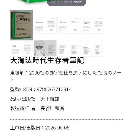
Double tap to zoom
大淘汰時代生存者筆記
東坡解：2000社の赤字会社を黒字にした 社長のノー
ト
型號/ISBN：9786267713914
品牌/出版社：天下雜誌
製造商/作者：長谷川和廣
上市日/出版日：2026-05-05