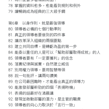
78. 掌握的資料愈多，愈能看到規則和例外
79. 讓暢銷成為經典的三大殺手鐧
第6章 以身作則，就是最強領導
80. 領導者必備的七個行動準則
81. 真正的領導者要做到的四件事
82. 讓改革深入組織的兩個要點
83. 建立共同目標，是轉虧為盈的第一步
84. 能委以重任的人是可以「幫助部屬取得成就」的人
85. 領導者要有「一定要獲利」的信念
86. 落實紀律與誠實，自然建立威信
87. 別用權力領導，要用智慧帶領
88. 說一句批評，講兩句讚美
89. 在公司最困難時，才能看出真正的領導力
90. 能激發部屬幹勁的四個「表揚時機」
91. 表揚的話最好在清晨講
92. 發現並啟動部屬的潛力，是主管的職責
93. 領導者的向心力取決於「言行一致」