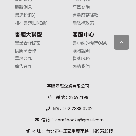
最新消息
訂單查詢
書適粉(FB)
會員服務條款
賴在書適(LINE@)
隱私權政策
書適大聯盟
客服中心
異業合作提案
書小妹的機智Q&A
供應商合作
購物說明
業務合作
售後服務
廣告合作
聯絡我們
宇騰國際企業有限公司
統一編號：28697198
電話：02-2388-0202
信箱： comfibooks@gmail.com
地址： 台北市中正區重慶南路一段95號9樓