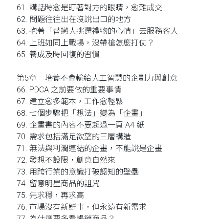
61. 講話時愈是盯著對方的眼睛，愈難成交
62. 問題往往出在沒說出口的地方
63. 抱著「替戀人挑選禮物的心情」去服務客人
64. 上班如同上戰場，沒帶槍怎麼打仗？
65. 養成及時回復的習慣
第5章 培養不會輸給人工智慧的企劃力與創意
66. PDCA 之前要做的重要事情
67. 建立愈多範本，工作愈輕鬆
68. 七個步驟把「想法」變為「企畫」
69. 企畫書的內容不要超過一頁 A4 紙
70. 需求包括滿足欲望的三層構造
71. 無法與利潤連結的企畫，不能說是企畫
72. 發想不設限，創意自然來
73. 用跨行業的意識打破認知的壁壘
74. 留意明星商品的詛咒
75. 先求穩，再求高
76. 市場沒有新鮮事，但永遠有新需求
77. 為什麼要多看暢銷商品？