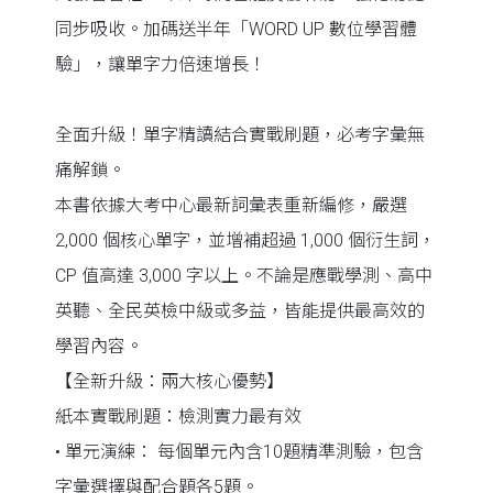
同步吸收。加碼送半年「WORD UP 數位學習體
驗」，讓單字力倍速增長！
全面升級！單字精讀結合實戰刷題，必考字彙無
痛解鎖。
本書依據大考中心最新詞彙表重新編修，嚴選
2,000 個核心單字，並增補超過 1,000 個衍生詞，
CP 值高達 3,000 字以上。不論是應戰學測、高中
英聽、全民英檢中級或多益，皆能提供最高效的
學習內容。
【全新升級：兩大核心優勢】
紙本實戰刷題：檢測實力最有效
• 單元演練： 每個單元內含10題精準測驗，包含
字彙選擇與配合題各5題。