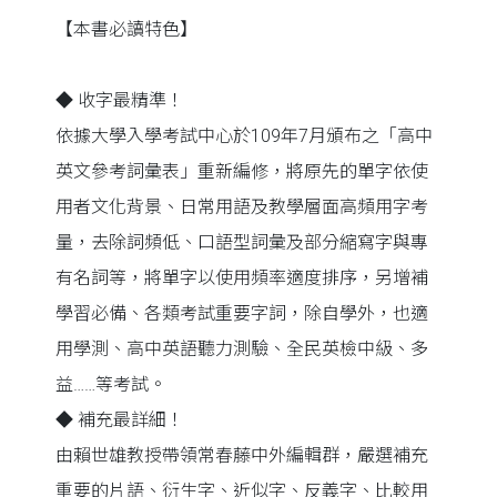
【本書必讀特色】
◆ 收字最精準！
依據大學入學考試中心於109年7月頒布之「高中
英文參考詞彙表」重新編修，將原先的單字依使
用者文化背景、日常用語及教學層面高頻用字考
量，去除詞頻低、口語型詞彙及部分縮寫字與專
有名詞等，將單字以使用頻率適度排序，另增補
學習必備、各類考試重要字詞，除自學外，也適
用學測、高中英語聽力測驗、全民英檢中級、多
益……等考試。
◆ 補充最詳細！
由賴世雄教授帶領常春藤中外編輯群，嚴選補充
重要的片語、衍生字、近似字、反義字、比較用