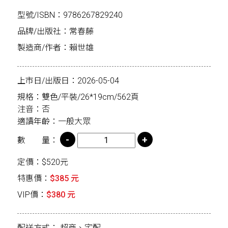
型號/ISBN：9786267829240
品牌/出版社：常春藤
製造商/作者：賴世雄
上市日/出版日：2026-05-04
規格：雙色/平裝/26*19cm/562頁
注音：否
適讀年齡：一般大眾
數 量：
定價：$520元
特惠價：
$385 元
VIP價：
$380 元
配送方式：
超商、宅配