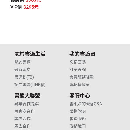
優惠價
$303元
優
VIP價
$295元
V
關於書適生活
我的書適圈
關於書適
忘記密碼
最新消息
訂單查詢
書適粉(FB)
會員服務條款
賴在書適(LINE@)
隱私權政策
書適大聯盟
客服中心
異業合作提案
書小妹的機智Q&A
供應商合作
購物說明
業務合作
售後服務
廣告合作
聯絡我們