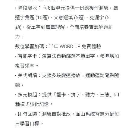
• 階段驗收： 每8個單元提供一份總複習測驗，嚴
選字彙題 (10題)、文意選填 (5題)、克漏字 (5
題)，從單字到篇章理解，全面培養實戰解題能
力。
數位學習加碼：半年 WORD UP 免費體驗
• 智能字卡：演算法自動篩選不熟單字，精準增加
複習頻率。
• 美式朗讀：支援多段變速播放，通勤運動隨點隨
聽。
• 多元模組：提供「翻卡、拼字、聽力、三態」四
種模式強化記憶。
• 即時回饋：測驗自動批改，並由系統智慧分配每
日學習目標。