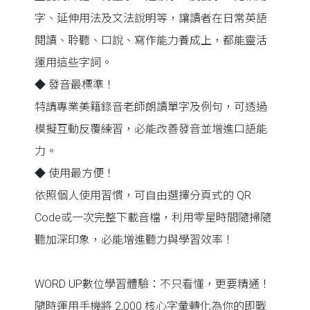
字、延伸用法及文法說明等，讓讀者在日常英語
閱讀、聆聽、口說、寫作能力養成上，都能靈活
運用這些字詞。
◆ 發音最標準！
特請專業美籍錄音老師朗讀單字及例句，可透過
模擬互動反覆練習，必能改善發音並增進口語能
力。
◆ 使用最方便！
依照個人使用習慣，可自由選擇分頁式的 QR
Code或一次完整下載音檔，利用零星時間隨掃隨
聽加深印象，必能增進聽力與學習效率！
WORD UP數位學習體驗：不只看懂，更要精通！
隨時運用手機將 2,000 核心字彙轉化為你的即戰