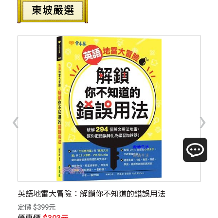
‹
›
英語地雷大冒險：解鎖你不知道的錯誤用法
新
定價 $399元
定價