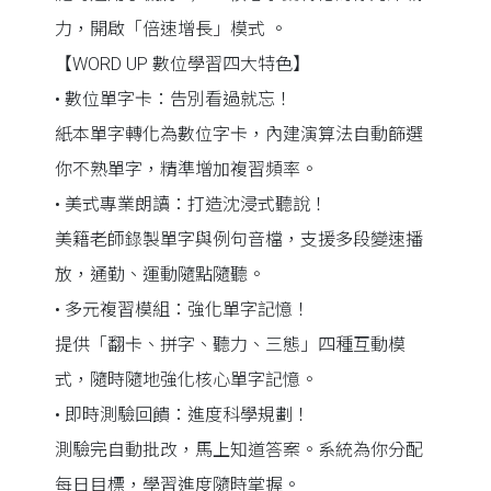
力，開啟「倍速增長」模式 。
【WORD UP 數位學習四大特色】
• 數位單字卡：告別看過就忘！
紙本單字轉化為數位字卡，內建演算法自動篩選
你不熟單字，精準增加複習頻率。
• 美式專業朗讀：打造沈浸式聽說！
美籍老師錄製單字與例句音檔，支援多段變速播
放，通勤、運動隨點隨聽。
• 多元複習模組：強化單字記憶！
提供「翻卡、拼字、聽力、三態」四種互動模
式，隨時隨地強化核心單字記憶。
• 即時測驗回饋：進度科學規劃！
測驗完自動批改，馬上知道答案。系統為你分配
每日目標，學習進度隨時掌握。