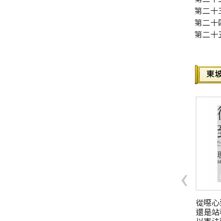
第二十
第二十
第二十
‹
律人一樣思考：法學院
律師袍下的世界（十年經典
從噁心
給年輕人的法學思辨與
增訂版）─刑法、家事法、
還是站