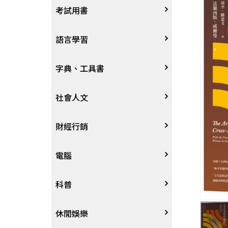
宗教
考試用書
星象星座命理
四技二專大學
語言學習
國考、檢定
英語/美語
字典、工具書
留學考試
日語
字辭典
社會人文
學習法/考試方法
韓語
百科、圖鑑
社會學、人文思想
財經行銷
國中小參考書
歐語
地圖集
法律
行銷廣告
電腦
東南亞語
其他工具書
政治
談判溝通
軟體
科普
閩南語/台語
軍事
電子商務&趨勢
硬體
大自然動植物
休閒娛樂