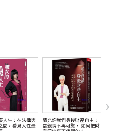
›
察人生：在法律與
請允許我們身後財產自主：
司法心理學
之間，看見人性最
當親情不再可靠， 如何把財
（雙冊不分