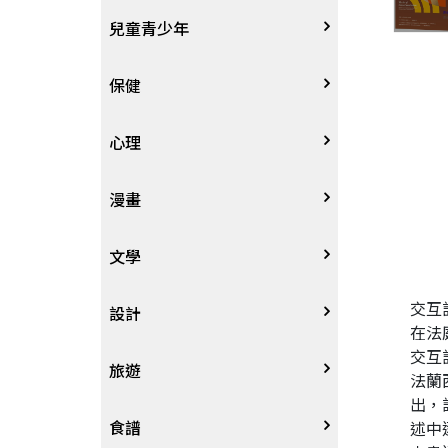
其他語言
哲學
生涯規劃
技能檢定
天文地理
體育運動
兒童青少年
中文
歷史地理
經營管理、成功學
電玩攻略
物理化學
音樂、樂譜
0~3歲
保健
歷史人物傳記
商學、經濟學
其他
科普
繪畫/書法
4~8歲
家庭、親子
心理
兩岸國際
投資理財
數學
攝影
8~12歲
疾病養生
心理學
漫畫
人物傳記
航空
電影
12~18歲
醫療人文
勵志成長
漫畫
文學
交互
職場工作術
棋藝桌遊
遊戲書
人際關係
圖文繪本
中文文學
設計
在法
交互
寵物
英語書
生老病死
限制級漫畫
中文詩詞
藝術設計
旅遊
法蘭
出，
時尚、瘦身、芳療
教育教養
武俠小說
居家佈置
台灣
食譜
述中