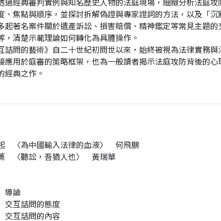
透過經典審判實例與知名歷史人物的法庭現場，細緻分析法庭攻
度、焦點與順序，並探討拆解偽證與專家證詞的方法，以及「沉
多起著名案件關於遺產訴訟、損害賠償、精神鑑定等常見主題的
等，清楚示範理論如何轉化為具體操作。
互詰問的藝術》自二十世紀初問世以來，始終被視為法律實務與
接應用於庭審的策略框架，也為一般讀者揭示法庭攻防背後的心
的經典之作。
起 〈為中國輸入法律的血液〉 何飛鵬
薦 〈聽訟，吾猶人也〉 黃瑞華
 導論
 交互詰問的態度
 交互詰問的內容