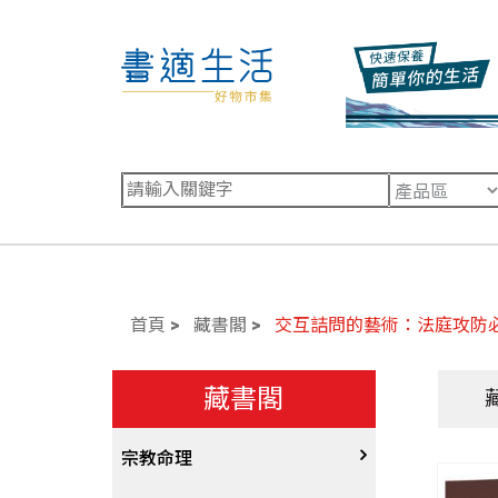
首頁
藏書閣
交互詰問的藝術：法庭攻防
藏書閣
宗教命理