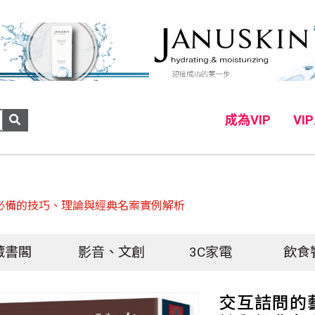
成為VIP
VI
必備的技巧、理論與經典名案實例解析
藏書閣
影音、文創
3C家電
飲食
交互詰問的