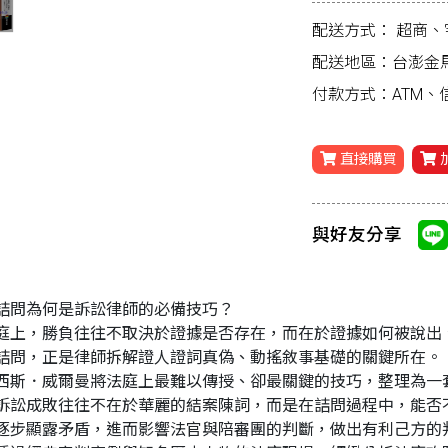
配送方式：
超商、
配送地區：台澎金
付款方式：ATM
直接購買
與好友分享
詰問為何是訴訟律師的必備技巧？
庭上，勝負往往不取決於證據是否存在，而在於證據如何被說出
詰問，正是律師拆解證人證詞真偽、動搖敘事基礎的關鍵所在。
西斯．威爾曼將法庭上最難以傳授、卻最關鍵的技巧，整理為一
訴訟成敗往往不在於華麗的結案陳詞，而是在詰問過程中，能否
逐步顯露矛盾，進而影響法官與陪審團的判斷，做出有利己方的