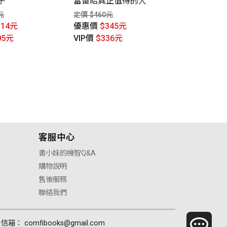
子
富留給真正值得的人
定價 $2,000
元
定價 $460元
優惠價
$1,
314元
優惠價
$345元
VIP價
$1,4
05元
VIP價
$336元
客服中心
書小妹的機智Q&A
購物說明
售後服務
聯絡我們
信箱： comfibooks@gmail.com