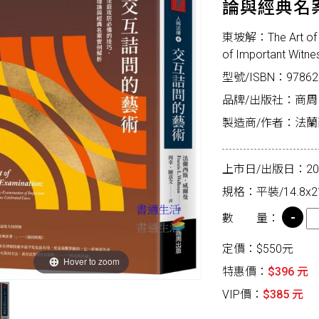
論與經典名
東坡解：The Art of Cr
of Important Witne
型號/ISBN：97862
品牌/出版社：商周
製造商/作者：法蘭西斯．
上市日/出版日：2026
規格：平裝/14.8x2
數 量：
定價：$550元
Hover to zoom
特惠價：
$396 元
VIP價：
$385 元