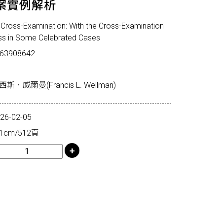
案實例解析
oss-Examination: With the Cross-Examination
ss in Some Celebrated Cases
63908642
威爾曼(Francis L. Wellman)
-02-05
1cm/512頁