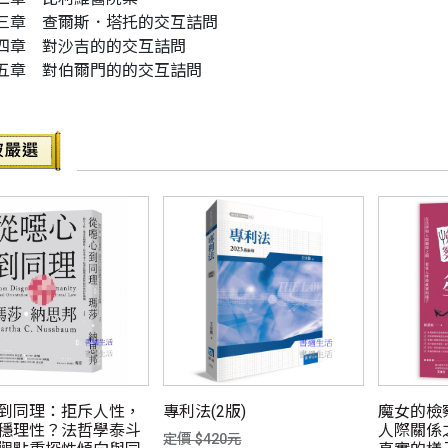
三章 查爾斯．塔托的交互詰問
四章 對沙吉的的交互詰問
五章 對伯爾門的的交互詰問
到同理：拒斥人性，
專利法(2版)
魔女的檢
穩理性？法哲學泰斗
人際關係
定價 $420元