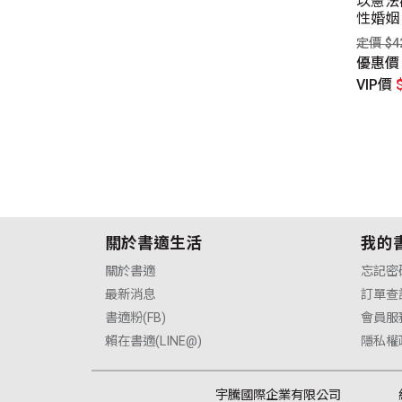
方法
憲法、勞動事件一以貫之，
以憲法
原來沒有不一樣？！ 資深律
性婚姻
$520元
師˙法學教授為你我寫的國民
定價 $4
惠價
$379元
法律白皮書
優惠
P價
$364元
定價 $450元
VIP價
優惠價
$338元
VIP價
$329元
關於書適生活
我的
關於書適
忘記密
最新消息
訂單查
書適粉(FB)
會員服
賴在書適(LINE@)
隱私權
宇騰國際企業有限公司