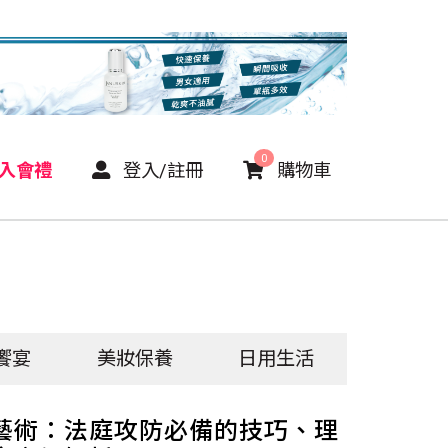
0
P入會禮
登入/註冊
購物車
饗宴
美妝保養
日用生活
藝術：法庭攻防必備的技巧、理