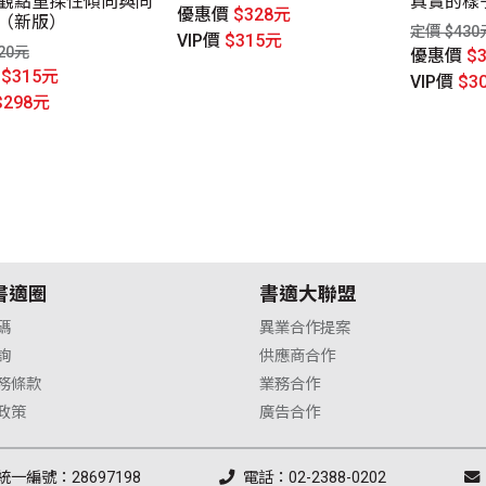
觀點重探性傾向與同
真實的樣
優惠價
$328元
（新版）
定價 $430
VIP價
$315元
20元
優惠價
$
價
$315元
VIP價
$3
$298元
書適圈
書適大聯盟
碼
異業合作提案
詢
供應商合作
務條款
業務合作
政策
廣告合作
統一編號：28697198
電話：02-2388-0202