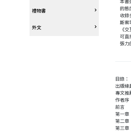
本書
的態
戲劇、舞蹈
奇幻恐佈小說
建築工藝
中港澳
中式
禮物書
收錄
斯案
動腦解謎
推理小說
園藝
日韓
西式
外文
《交
可直
張力
性愛指南、寫真
歷史小說
手工藝、DIY
東南亞
烘焙西點
外文-醫療保健
寫實、報導文學
歐美紐澳
餐飲指南
翻譯文學
世界其他
不分類食譜
目錄：
出版緣
專文推
旅遊文學
飲品
作者序
前言
飲食文學
第一章
第二章
寫作、字詞
第三章