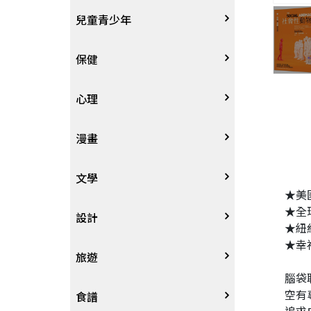
其他語言
哲學
生涯規劃
技能檢定
天文地理
體育運動
兒童青少年
中文
歷史地理
經營管理、成功學
電玩攻略
物理化學
音樂、樂譜
0~3歲
保健
歷史人物傳記
商學、經濟學
其他
科普
繪畫/書法
4~8歲
家庭、親子
心理
兩岸國際
投資理財
數學
攝影
8~12歲
疾病養生
心理學
漫畫
人物傳記
航空
電影
12~18歲
醫療人文
勵志成長
漫畫
文學
★美
★全
職場工作術
棋藝桌遊
遊戲書
人際關係
圖文繪本
中文文學
設計
★紐約
★幸
寵物
英語書
生老病死
限制級漫畫
中文詩詞
藝術設計
旅遊
腦袋
空有
時尚、瘦身、芳療
教育教養
武俠小說
居家佈置
台灣
食譜