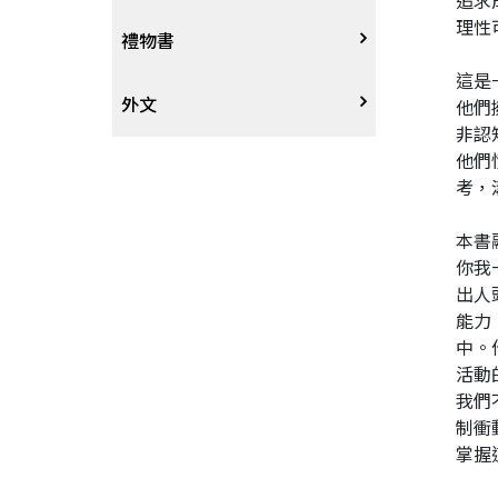
追求
理性
戲劇、舞蹈
奇幻恐佈小說
建築工藝
中港澳
中式
禮物書
這是
動腦解謎
推理小說
園藝
日韓
西式
外文
他們
非認
他們
性愛指南、寫真
歷史小說
手工藝、DIY
東南亞
烘焙西點
外文-醫療保健
考，
寫實、報導文學
歐美紐澳
餐飲指南
本書
你我
翻譯文學
世界其他
不分類食譜
出人
能力
中。
旅遊文學
飲品
活動
我們
飲食文學
制衝
掌握
寫作、字詞