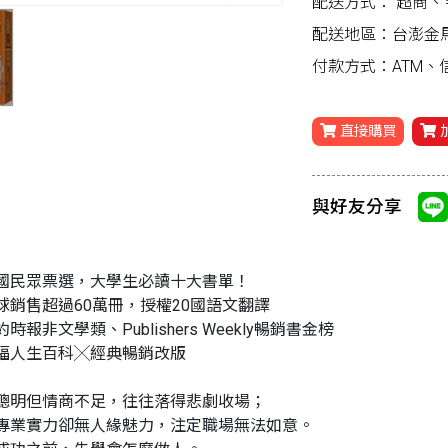
配送方式：
超商、
配送地區：台澎金
付款方式：ATM
直接購買
與好友分享
國民眾票選，大學生必讀十大書單！
球銷售超過60萬冊，授權20國語文翻譯
時報非文學類、Publishers Weekly暢銷書金榜
福人生百科╳經典暢銷改版
聰明但情商不足，往往落得悲劇收場；
專業實力卻無人緣魅力，注定職場無法如意。