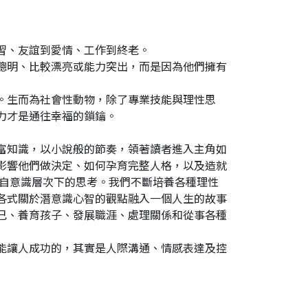
習、友誼到愛情、工作到終老。
聰明、比較漂亮或能力突出，而是因為他們擁有
。生而為社會性動物，除了專業技能與理性思
力才是通往幸福的鎖鑰。
富知識，以小說般的節奏，領著讀者進入主角如
影響他們做決定、如何孕育完整人格，以及造就
來自意識層次下的思考。我們不斷培養各種理性
各式關於潛意識心智的觀點融入一個人生的故事
己、養育孩子、發展職涯、處理關係和從事各種
能讓人成功的，其實是人際溝通、情感表達及控