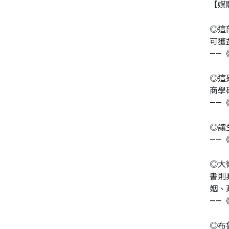
【媒
同性、限制級小說
◎這
可獲
愛情小說
——《
◎這
商學
——《
◎讓
——《
◎大
書則
姻、
——《
◎布