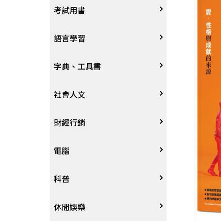
宗教
考試用書
星象星座命理
四技二專大學
語言學習
國考、檢定
英語/美語
字典、工具書
留學考試
日語
字辭典
社會人文
學習法/考試方法
韓語
百科、圖鑑
社會學、人文思想
財經行銷
國中小參考書
歐語
地圖集
法律
行銷廣告
電腦
東南亞語
其他工具書
政治
談判溝通
軟體
科普
閩南語/台語
軍事
電子商務&趨勢
硬體
大自然動植物
休閒娛樂