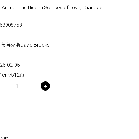
imal: The Hidden Sources of Love, Character,
63908758
魯克斯David Brooks
-02-05
1cm/512頁