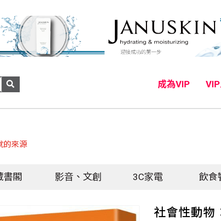
成為VIP
VI
就的來源
藏書閣
影音、文創
3C家電
飲食
社會性動物