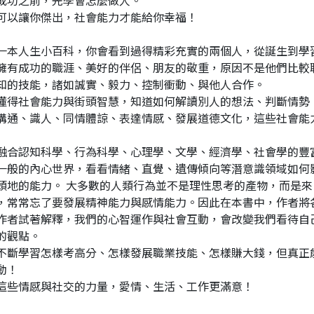
成功之前，先學會怎麼做人。
可以讓你傑出，社會能力才能給你幸福！
一本人生小百科，你會看到過得精彩充實的兩個人，從誕生到學
擁有成功的職涯、美好的伴侶、朋友的敬重，原因不是他們比較
知的技能，諸如誠實、毅力、控制衝動、與他人合作。
懂得社會能力與街頭智慧，知道如何解讀別人的想法、判斷情勢
溝通、識人、同情體諒、表達情感、發展道德文化，這些社會能
融合認知科學、行為科學、心理學、文學、經濟學、社會學的豐
一般的內心世界，看看情緒、直覺、遺傳傾向等潛意識領域如何
頭地的能力。 大多數的人類行為並不是理性思考的產物，而是
，常常忘了要發展精神能力與感情能力。因此在本書中，作者將
作者試著解釋，我們的心智運作與社會互動，會改變我們看待自
的觀點。
不斷學習怎樣考高分、怎樣發展職業技能、怎樣賺大錢，但真正
動！
這些情感與社交的力量，愛情、生活、工作更滿意！