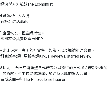
經濟學人》雜誌The Economist
可思議地引人入勝。
石板》雜誌Slate
作企圖恢宏，極富娛樂性。
美國國家公共廣播電台NPR
個非比尋常、高明的社會學、智識，以及諷諭的混合體。
科克斯書評》星號書評Kirkus Reviews, starred review
彩動人……布魯克斯匯整各式研究並以流行的方式將之表現出來的
活的瞭解，至少它能夠讓你更加注意大腦的驚人力量。
城詢問報》The Philadelphia Inquirer