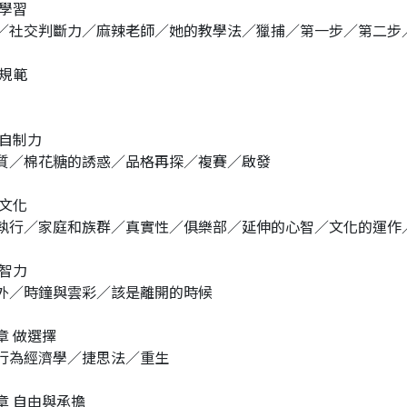
 學習
／社交判斷力／麻辣老師／她的教學法／獵捕／第一步／第二步
 規範
 自制力
質／棉花糖的誘惑／品格再探／複賽／啟發
 文化
執行／家庭和族群／真實性／俱樂部／延伸的心智／文化的運作
 智力
外／時鐘與雲彩／該是離開的時候
章 做選擇
行為經濟學／捷思法／重生
章 自由與承擔