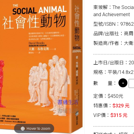
東坡解：The Social An
and Achievement
型號/ISBN：97862
品牌/出版社：商周
製造商/作者：大衛.布
上市日/出版日：2026
規格：平裝/14.8x2
數 量：
定價：$450元
特惠價：
$329 元
VIP價：
$315 元
Hover to zoom