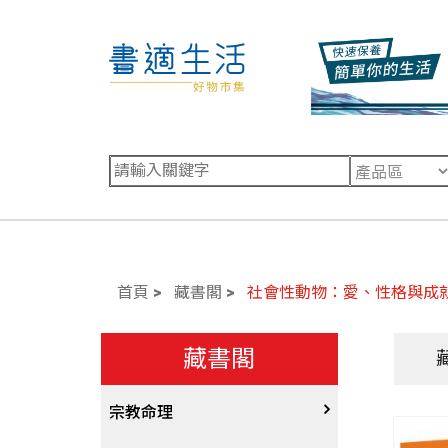
首頁
藏書閣
社會性動物：愛、性格與成
藏書閣
宗教命理