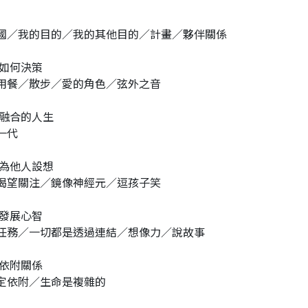
國／我的目的／我的其他目的／計畫／夥伴關係
 如何決策
用餐／散步／愛的角色／弦外之音
 融合的人生
一代
 為他人設想
渴望關注／鏡像神經元／逗孩子笑
 發展心智
任務／一切都是透過連結／想像力／說故事
 依附關係
定依附／生命是複雜的