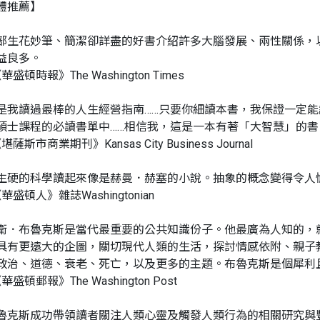
體推薦】
部生花妙筆、簡潔卻詳盡的好書介紹許多大腦發展、兩性關係，
益良多。
華盛頓時報》The Washington Times
是我讀過最棒的人生經營指南……只要你細讀本書，我保證一定
碩士課程的必讀書單中……相信我，這是一本有著「大智慧」的書
堪薩斯市商業期刊》Kansas City Business Journal
生硬的科學讀起來像是赫曼．赫塞的小說。抽象的概念變得令人
華盛頓人》雜誌Washingtonian
衛．布魯克斯是當代最重要的公共知識份子。他最廣為人知的，
具有更遠大的企圖，關切現代人類的生活，探討情感依附、親子
政治、道德、衰老、死亡，以及更多的主題。布魯克斯是個犀利
華盛頓郵報》The Washington Post
魯克斯成功帶領讀者關注人類心靈及觸發人類行為的相關研究與