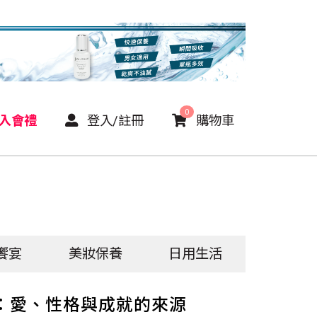
0
P入會禮
登入/註冊
購物車
饗宴
美妝保養
日用生活
：愛、性格與成就的來源