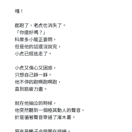
嘎！
鹿跑了，老虎也消失了。
「你還好嗎？」
科摩多小龍正要問，
但是他的話還沒說完，
小虎已經逃走了。
小虎又傷心又困惑，
只想自己靜一靜。
他不停的跑啊跑啊跑，
直到筋疲力盡。
就在他抽泣的時候，
他突然聽到一個極其動人的聲音，
於是循著聲音穿過了灌木叢。
原來是鴨子合唱團在排練。