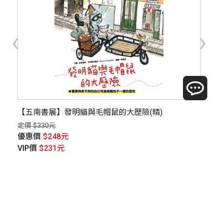
‹
›
場
【五南書展】發明貓與毛帽鼠的大歷險(精)
【
定價 $330元
定價
優惠價
$248元
優
VIP價
$231元
V