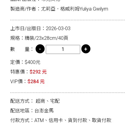
製造商/作者：尤莉亞．格威利姆Yuliya Gwilym
上市日/出版日：2026-03-03
規格：精裝/23x28cm/40頁
數 量：
定價：$400元
特惠價：
$292 元
VIP價：
$284 元
配送方式：
超商、宅配
配送地區：台澎金馬
付款方式：ATM、信用卡、貨到付款、取貨付款