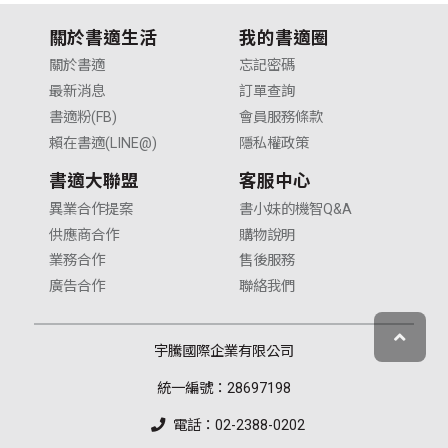
關於書適生活
我的書適圈
關於書適
忘記密碼
最新消息
訂單查詢
書適粉(FB)
會員服務條款
賴在書適(LINE@)
隱私權政策
書適大聯盟
客服中心
異業合作提案
書小妹的機智Q&A
供應商合作
購物說明
業務合作
售後服務
廣告合作
聯絡我們
宇騰國際企業有限公司
統一編號：28697198
電話：02-2388-0202