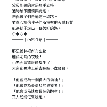
父母能做的就是放手支持，
適時給予關懷與肯定，
陪伴孩子們走過這一段路。
並真心相信孩子們所擁有的天賦特質
能為孩子走出一條美好的路。
◇◆◇◆
───｜內容介紹｜───
那是叢林裡所有生物
翹首期盼的夜晚！
小老虎寶寶終於誕生了！
大家都想湊上前去瞧瞧小虎寶寶。
「他會成為一個偉大的領袖！」
「他會成為最勇猛的狩獵者！」
「他會成為速度最快的跑者！」
眾人紛紛低聲說道。