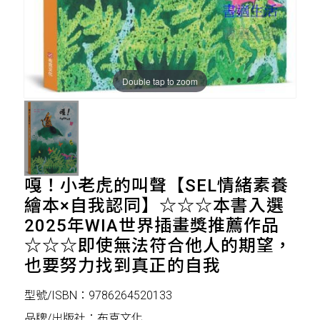
Double tap to zoom
嘎！小老虎的叫聲【SEL情緒素養
繪本×自我認同】☆☆☆本書入選
2025年WIA世界插畫獎推薦作品
☆☆☆即使無法符合他人的期望，
也要努力找到真正的自我
型號/ISBN：9786264520133
品牌/出版社：布克文化