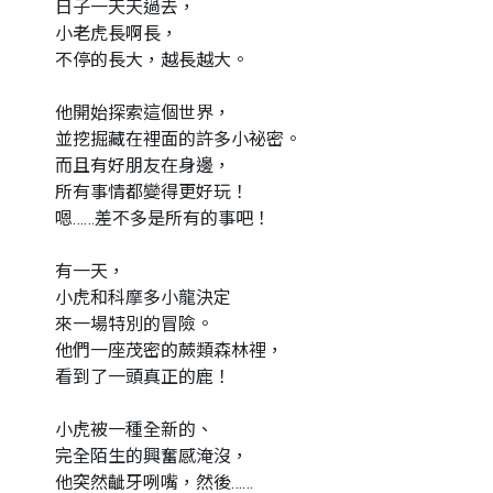
日子一天天過去，
小老虎長啊長，
不停的長大，越長越大。
他開始探索這個世界，
並挖掘藏在裡面的許多小祕密。
而且有好朋友在身邊，
所有事情都變得更好玩！
嗯……差不多是所有的事吧！
有一天，
小虎和科摩多小龍決定
來一場特別的冒險。
他們一座茂密的蕨類森林裡，
看到了一頭真正的鹿！
小虎被一種全新的、
完全陌生的興奮感淹沒，
他突然齜牙咧嘴，然後……