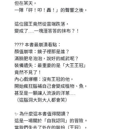
但在某天，
一陣「砰！叩！轟！」的聲響之後，
這位國王竟然從雲端跌落，
變成了……一塊溼答答的抹布？！
???? 本書最崩潰看點：
顏值崩壞：鏡子裡那是誰？
滿臉肥皂泡泡，說好的威武呢？
裝備遺失：最重要的是「大王王冠」
竟然不見了！
內心戲爆棚：沒有王冠的他，
開始瘋狂腦補自己會變成植物、魚，
甚至是一顆讓人流淚的洋蔥……
（這腦洞大到大人都會笑）
✨ 為什麼這本書值得閱讀？
這是一場關於「自我認同」的冒險。
當我們失去了外在的裝扮（王冠），