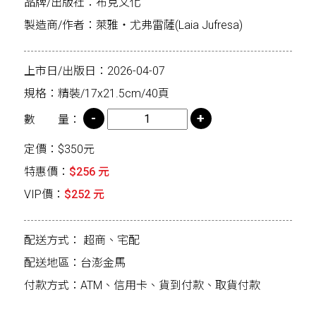
品牌/出版社：布克文化
製造商/作者：萊雅・尤弗雷薩(Laia Jufresa)
上市日/出版日：2026-04-07
規格：精裝/17x21.5cm/40頁
數 量：
定價：$350元
特惠價：
$256 元
VIP價：
$252 元
配送方式：
超商、宅配
配送地區：台澎金馬
付款方式：ATM、信用卡、貨到付款、取貨付款