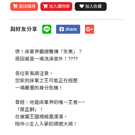
直接購買
加入購物車
加入收藏
與好友分享
慘！床單界霸總驚傳「失業」？
原因竟是一場洗澡意外！????
各位家長請注意，
您家的床單之王可能正在經歷
一場嚴重的身分危機！
曾經，他是床單界的唯一王者——
「蓆孟獅」！
在被窩王國裡威風凜凜，
陪伴小主人入夢的頭號大將！