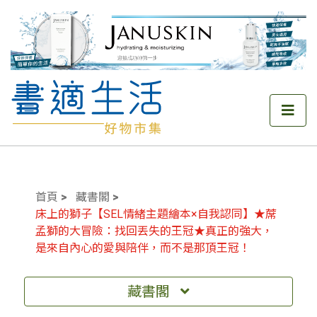
首頁
藏書閣
床上的獅子【SEL情緒主題繪本×自我認同】★蓆
孟獅的大冒險：找回丟失的王冠★真正的強大，
是來自內心的愛與陪伴，而不是那頂王冠！
藏書閣