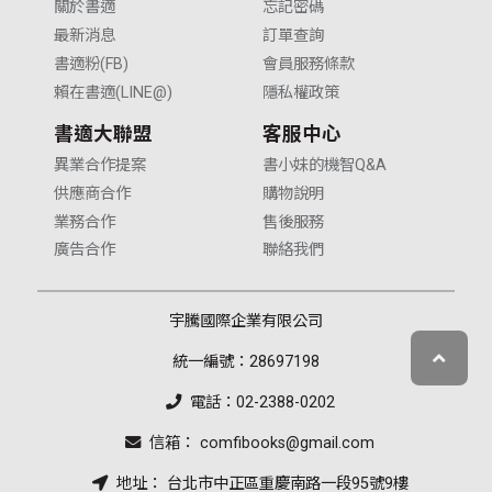
關於書適
忘記密碼
最新消息
訂單查詢
書適粉(FB)
會員服務條款
賴在書適(LINE@)
隱私權政策
書適大聯盟
客服中心
異業合作提案
書小妹的機智Q&A
供應商合作
購物說明
業務合作
售後服務
廣告合作
聯絡我們
宇騰國際企業有限公司
統一編號：28697198
電話：02-2388-0202
信箱： comfibooks@gmail.com
地址： 台北市中正區重慶南路一段95號9樓