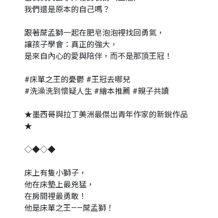
我們還是原本的自己嗎？
跟著蓆孟獅一起在肥皂泡泡裡找回勇氣，
讓孩子學會：真正的強大，
是來自內心的愛與陪伴，而不是那頂王冠！
#床單之王的憂鬱 #王冠去哪兒
#洗澡洗到懷疑人生 #繪本推薦 #親子共讀
★墨西哥與拉丁美洲最傑出青年作家的新銳作品
★
◇◆◇◆
床上有隻小獅子，
他在床墊上最兇猛，
在房間裡最勇敢！
他是床單之王——蓆孟獅！