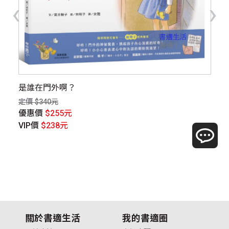
‹
›
是誰在門外啊？
不
定價 $340元
定價
優惠價
$255元
優
VIP價
$238元
V
關於書適生活
我的書適圈