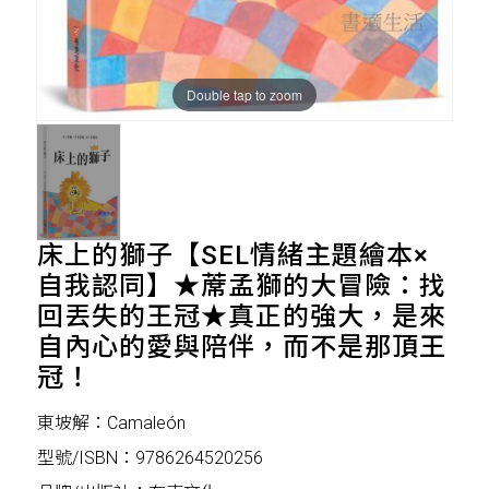
Double tap to zoom
床上的獅子【SEL情緒主題繪本×
自我認同】★蓆孟獅的大冒險：找
回丟失的王冠★真正的強大，是來
自內心的愛與陪伴，而不是那頂王
冠！
東坡解：Camaleón
型號/ISBN：9786264520256