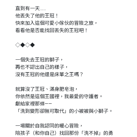
直到有一天……
他丟失了他的王冠！
快來加入這個可愛小傢伙的冒險之旅，
看看他是否能找回丟失的王冠吧！
◇◆◇◆
一個失去王冠的獅子，
再也不認出自己的樣子，
沒有王冠的他還是床單之王嗎？
就算沒了王冠、滿身肥皂泡，
你依然是這個王國裡，我最愛的守護者。
獻給家裡那條——
「洗到變形卻無可取代」的小被被與小獅子。
一場關於自我認同的暖心冒險，
陪孩子（和你自己）找回那份「洗不掉」的勇