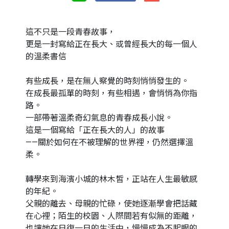
這不只是一段青春故事，
更是一封寫給正在長大、或曾經長大的每一個人
的溫柔書信
有些成長，是在無人察覺的時刻悄悄發生的。
在成長最孤單的時刻，有些相遇，會悄悄為你指
路。
一部帶著溫柔奇幻氣息的青春成長小說。
這是一個寫給「正在長大的人」的故事
——關於如何在不被理解的世界裡，仍然選擇溫
柔。
轉學來到海濱小城的林木皙，正站在人生最敏感
的年紀。
父親的離去、母親的忙碌，使她逐漸學會把話藏
在心裡；陌生的校園、人際間若有似無的距離，
也讓她在日復一日的生活中，慢慢成為不起眼的