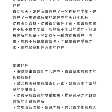
存在。
直到那天，她在海邊遇見了一名神祕的少年，也
遇見了一隻彷彿只屬於她世界的火紅小狐狸。
從校園到森林，從書籤到銀色手鍊，現實與想像
在不知不覺中交織。那些說不出口的委屈、無法
被理解的孤單，開始以另一種方式被看見。原
來，成長不只是學會堅強，而是學會在受傷之
後，依然願意相信溫柔的存在。
本書特色
．細膩刻畫青春期內心世界，真實呈現成長中的
孤獨與掙扎。
．融合校園日常與微奇幻元素，營造溫柔而富詩
意的閱讀氛圍。
．從孩子與母親的雙重視角，描寫親子之間難以
言說的距離與理解。
．文風清新流暢，情感內斂，適合青少年與成人