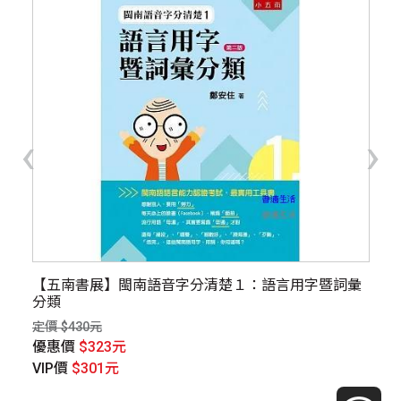
‹
›
【五南書展】閩南語音字分清楚１：語言用字暨詞彙
寫
分類
球
祕
定價 $430元
定價
優惠價
$323元
優
VIP價
$301元
V