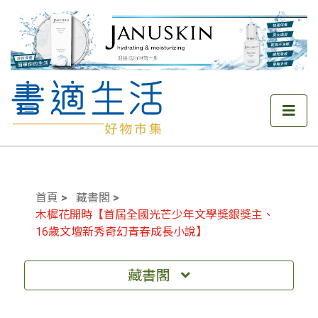
首頁
藏書閣
木樨花開時【首屆全國光芒少年文學獎銀獎主、
16歲文壇新秀奇幻青春成長小說】
藏書閣