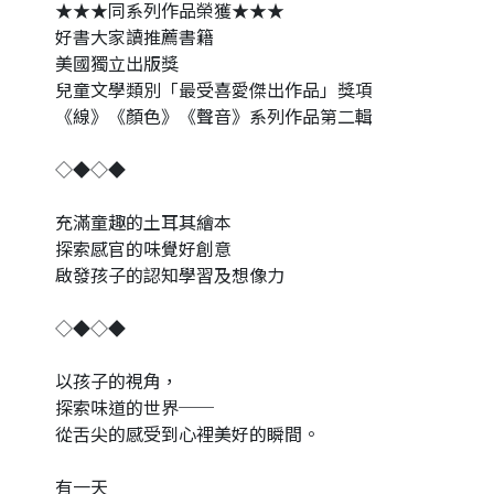
★★★同系列作品榮獲★★★
好書大家讀推薦書籍
美國獨立出版獎
兒童文學類別「最受喜愛傑出作品」獎項
《線》《顏色》《聲音》系列作品第二輯
◇◆◇◆
充滿童趣的土耳其繪本
探索感官的味覺好創意
啟發孩子的認知學習及想像力
◇◆◇◆
以孩子的視角，
探索味道的世界──
從舌尖的感受到心裡美好的瞬間。
有一天