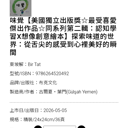
味覺【美國獨立出版獎☆最受喜愛
傑出作品☆同系列第二輯：認知學
習X想像創意繪本】探索味道的世
界：從舌尖的感受到心裡美好的瞬
間
東坡解：Bir Tat
型號/ISBN：9786264520492
品牌/出版社：布克文化
製造商/作者：古爾夏・葉門(Gülşah Yemen)
上市日/出版日：2026-05-05
規格：精裝/24x24cm/36頁