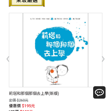
‹
›
莉塔和那個那個去上學(新版)
【
作
定價 $260元
定價
優惠價
$195元
優