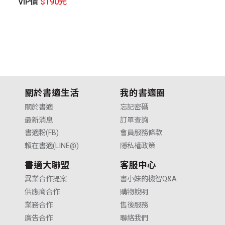
VIP價
$190元
V
關於書適生活
我的書適圈
關於書適
忘記密碼
最新消息
訂單查詢
書適粉(FB)
會員服務條款
賴在書適(LINE@)
隱私權政策
書適大聯盟
客服中心
異業合作提案
書小妹的機智Q&A
供應商合作
購物說明
業務合作
售後服務
廣告合作
聯絡我們