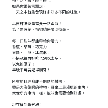
辣、甜、鹹、酸、鮮……
如果你跟著舌頭走，
一天之中就能發現好多好多不同的味道。
品嘗辣味總是需要一點勇氣！
為了要有辣，辣椒總是隨時待命。
每一口甜味都能帶給你活力，
香蕉、草莓、巧克力......
果醬、西瓜、冰淇淋......
不過就算再好吃也別吃太多，
以免搞砸了！
早晚千萬要記得刷牙！
所有的料理都離不開鹽的鹹味。
鹽是大海餽贈的禮物，餐桌上最璀璨的主角。
就像所有事情一樣，鹹味也需要恰到好處。
現在輪到酸登場！