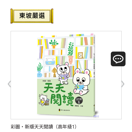
‹
›
：時
彩圖‧新版天天閱讀（高年級1）
【