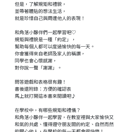
但是，了解規矩和禮貌，
並帶著體貼的想法生活，
就是珍惜自己與周遭他人的表現！
和角落小夥伴們一起學習吧♡
規矩與禮貌是一種「約定」，
幫助每個人都可以度過愉快的每一天。
你會獲得來自老師及家人的稱讚，
同學也會心懷感謝，
對你說一聲「謝謝」。
問答遊戲和表格很有趣！
書後還附錄：方便的確認表
馬上就打開這本書來閱讀吧♪
在學校中，有哪些規矩和禮儀？
和角落小夥伴一起學習，在教室裡與大家愉快又
和氣的共處、懂得遵守朋友間的約定、自然而然
的關心他人，在學校的每一天都會很快樂！