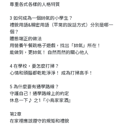
尊重各式各樣的人格特質
3 如何成為一個帥氣的小學生？
禮貌用語&親密用語（平常的說話方式）分別是哪一
個？
體態端正的做法
用營養午餐跳格子遊戲，找出「帥氣」所在！
能做到，更帥氣！ 自然而然的關心他人
4 在學校，要怎麼打掃？
心情和頭腦都乾乾淨淨！ 成為打掃高手！
5 為什麼要有通學路線？
守護自己！通學路線上的約定
休息一下♪ 之1『小鳥家家酒』
第2章
在家裡應該遵守的規矩和禮貌