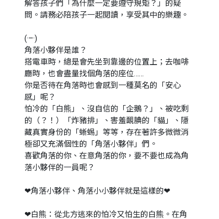
解答孩子們「為什麼一定要遵守規矩？」的疑
問。請務必陪孩子一起閱讀，享受其中的樂趣。
(·–·)
角落小夥伴是誰？
搭電車時，總是會先坐到靠邊的位置上；去咖啡
廳時，也會盡量找個角落的座位……
你是否待在角落時也會感到一種莫名的「安心
感」呢？
怕冷的「白熊」、沒自信的「企鵝？」、被吃剩
的（？！）「炸豬排」、害羞靦腆的「貓」、隱
藏真實身份的「蜥蜴」等等，存在著許多微微消
極卻又充滿個性的「角落小夥伴」們。
喜歡角落的你、在意角落的你，要不要也成為角
落小夥伴的一員呢？
❤角落小夥伴、角落小小夥伴就是這樣的❤
❤白熊：從北方逃來的怕冷又怕生的白熊。在角