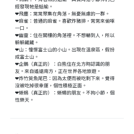
經發現牠是蛞蝓。
❤飛塵：常常聚集在角落，無憂無慮的一群。
❤麻雀：普通的麻雀。喜歡炸豬排，常常來偷啄
一口。
❤幽靈：住在閣樓的角落裡。不想嚇到人，所以
躲躲藏藏。
❤山：憧憬富士山的小山。出現在溫泉區，假扮
成富士山。
❤企鵝（真正的）：白熊住在北方時認識的朋
友。來自遙遠南方，正在世界各地旅遊。
❤炸竹筴魚尾巴：因為太便而被吃剩下來。覺得
沒被吃掉很幸運，個性積極正面。
❤蜥蜴（真正的）：蜥蝪的朋友。不拘小節，個
性樂天。