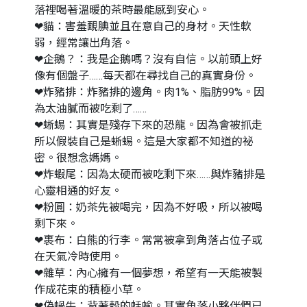
落裡喝著溫暖的茶時最能感到安心。
❤貓：害羞靦腆並且在意自己的身材。天性軟
弱，經常讓出角落。
❤企鵝？：我是企鵝嗎？沒有自信。以前頭上好
像有個盤子……每天都在尋找自己的真實身份。
❤炸豬排：炸豬排的邊角。肉1%、脂肪99%。因
為太油膩而被吃剩了……
❤蜥蜴：其實是殘存下來的恐龍。因為會被抓走
所以假裝自己是蜥蜴。這是大家都不知道的祕
密。很想念媽媽。
❤炸蝦尾：因為太硬而被吃剩下來……與炸豬排是
心靈相通的好友。
❤粉圓：奶茶先被喝完，因為不好吸，所以被喝
剩下來。
❤裹布：白熊的行李。常常被拿到角落占位子或
在天氣冷時使用。
❤雜草：內心擁有一個夢想，希望有一天能被製
作成花束的積極小草。
❤偽蝸牛：背著殼的蛞蝓。其實角落小夥伴們已