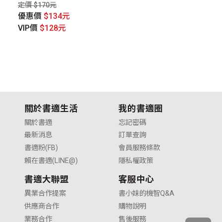
開
定價 $170元
定價
優惠價
$134元
優
VIP價
$128元
V
關於書適生活
我的書適圈
關於書適
忘記密碼
最新消息
訂單查詢
書適粉(FB)
會員服務條款
賴在書適(LINE@)
隱私權政策
書適大聯盟
客服中心
異業合作提案
書小妹的機智Q&A
供應商合作
購物說明
業務合作
售後服務