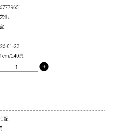
67779651
克文化
宜
-01-22
1cm/240頁
宅配
馬