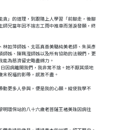
能貪」的道理，到跟隨上人學習「前腳走，後腳
生師兄當年因不捨志工雨中推車而落淚發願，終
、林如萍師姊、北區真善美駱純美老師、朱英彥
穎師姊、陳珮瀅師姊以及所有協助的法親們，更
我能為慈濟留史略盡綿力。
七日因病離開我們，我非常不捨。她不厭其煩地
歲末祝福的影帶，感激不盡。
帶動更多人參與，便是我的心願。縱使我學不
黎明環保站的八十六歲老菩薩王褚美珠因病往