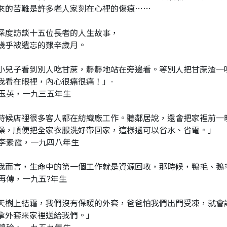
來的苦難是許多老人家刻在心裡的傷痕⋯⋯
深度訪談十五位長者的人生故事，
幾乎被遺忘的艱辛歲月。
小兒子看到別人吃甘蔗，靜靜地站在旁邊看。等別人把甘蔗渣一
我看在眼裡，內心很痛很痛！」-
-謝玉英，一九三五年生
時候店裡很多客人都在紡織廠工作。聽鄰居說，還會把家裡前一
澡，順便把全家衣服洗好帶回家，這樣還可以省水、省電。」
-詹李素霞，一九四八年生
我而言，生命中的第一個工作就是資源回收，那時候，鴨毛、鵝
-林再傳，一九五?年生
天樹上結霜，我們沒有保暖的外套，爸爸怕我們出門受凍，就會
拿外套來家裡送給我們。」