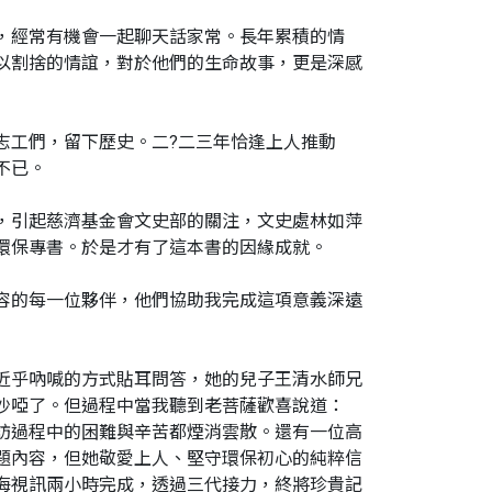
，經常有機會一起聊天話家常。長年累積的情
以割捨的情誼，對於他們的生命故事，更是深感
志工們，留下歷史。二?二三年恰逢上人推動
不已。
，引起慈濟基金會文史部的關注，文史處林如萍
環保專書。於是才有了這本書的因緣成就。
容的每一位夥伴，他們協助我完成這項意義深遠
近乎吶喊的方式貼耳問答，她的兒子王清水師兄
沙啞了。但過程中當我聽到老菩薩歡喜說道：
訪過程中的困難與辛苦都煙消雲散。還有一位高
題內容，但她敬愛上人、堅守環保初心的純粹信
海視訊兩小時完成，透過三代接力，終將珍貴記