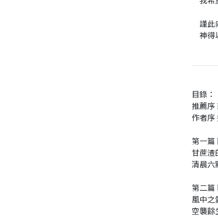
我希
謹此
神得
目錄：
推薦序 
作者序 
第一篇
甘蔗渣
清晨六
第二篇
風中之
空襲餘