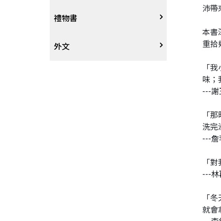
沛帶
戲劇、舞蹈
奇幻恐佈小說
建築工藝
中港澳
中式
禮物書
本書
重拾
動腦解謎
推理小說
園藝
日韓
西式
外文
「我
性愛指南、寫真
歷史小說
手工藝、DIY
東南亞
烘焙西點
外文-醫療保健
味；
--
寫實、報導文學
歐美紐澳
餐飲指南
「那
洗完
翻譯文學
世界其他
不分類食譜
--
旅遊文學
飲品
「對
--
飲食文學
「冬
就會
寫作、字詞