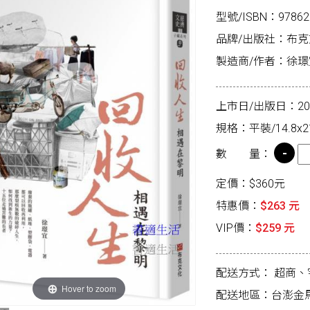
型號/ISBN：97862
品牌/出版社：布
製造商/作者：徐璟
上市日/出版日：2026
規格：平裝/14.8x2
數 量：
定價：$360元
特惠價：
$263 元
VIP價：
$259 元
配送方式：
超商、
Hover to zoom
配送地區：台澎金