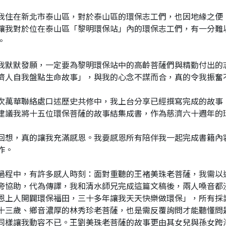
我住在新北市泰山區，對於泰山區的環保志工們，也因地緣之便
讓我對於位在泰山區「黎明環保站」內的環保志工們，有一分難
。
我默默發願，一定要為黎明環保站中的高齡菩薩們與精勤付出的
濟人自我盤點生命故事」，與我的心念不謀而合，真的令我振奮
次萬華聯絡處口述歷史共修中，我上台分享已經撰寫完成的故事
建議我將十五位環保菩薩的故事結集成書，作為慈濟六十週年的
回想，真的讓我充滿感恩。我要感恩所有陪伴我一起完成書籍內
作。
過程中，有許多感人時刻：面對重聽的王褚美珠老菩薩，我需以
旁協助，代為傳譯，我和清水師兄完成這篇文稿後，兩人嗓音都
恩上人開闢環保福田，三十多年讓我天天快樂做環保」，所有採
十三歲、鄉音濃厚的林秀珍老菩薩，也是需反覆詢問才能聽懂問
同樣讓我動容不已。王劉美珠老菩薩的故事更由其女兒與孫女跨