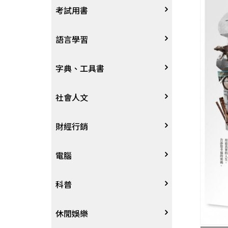
宗教
考試用書
星象星座命理
四技二專大學
語言學習
國考、檢定
英語/美語
字典、工具書
留學考試
日語
字辭典
社會人文
學習法/考試方法
韓語
百科、圖鑑
社會學、人文思想
財經行銷
國中小參考書
歐語
地圖集
法律
行銷廣告
電腦
東南亞語
其他工具書
政治
談判溝通
軟體
科普
閩南語/台語
軍事
電子商務&趨勢
硬體
大自然動植物
休閒娛樂