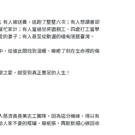
；有人被送養，逃跑了整整六次；有人想讀書卻
幫忙家計；有人當過甘蔗園捆工、四處打工當學
愛的妻子；有人甚至從動盪的緬甸落居臺灣。
中，從彼此間找到溫暖、療癒了刻在生命裡的傷
獻之愛，感受到真正豐足的人生！
加入慈濟真善美志工團隊，因為這分機緣，得以有
拾人家不要的瓶罐、廢紙張，再默默細心做回收