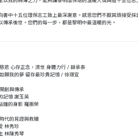
望以我的綿薄之力，能夠讓黎明環保站的溫暖人情與這十五位志
向書中十五位環保志工致上最深謝意。感恩您們不厭其煩接受採
以傳承後世。您們的每一步，都是黎明中最溫暖的光。
慈悲 心存正念，濟世 身體力行 / 薛承泰
如願我的夢 留存最珍貴記憶 / 徐璟宜
 開創與傳承
的記憶 謝玉英
點鐘的身影 羅振榮
 時代的見證與救贖
愛 林秀珍
生 林陳秀琴