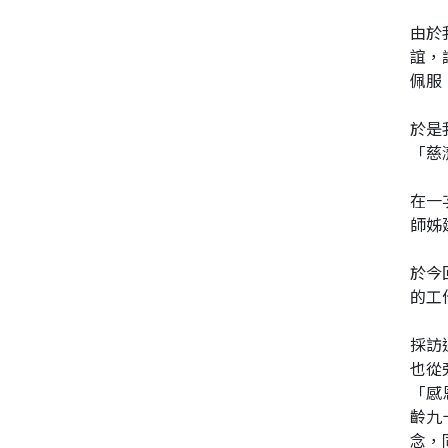
由於
誼，
佩服
於是
「慈
在一
師姊
於今
的工
採訪
也從
「感
齡九
念，