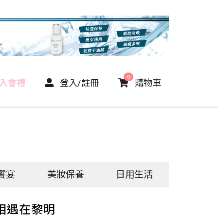
0
P入會禮
登入/註冊
購物車
饗宴
美妝保養
日用生活
相遇在黎明