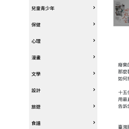
其他語言
哲學
生涯規劃
技能檢定
天文地理
體育運動
兒童青少年
中文
歷史地理
經營管理、成功學
電玩攻略
物理化學
音樂、樂譜
0~3歲
保健
歷史人物傳記
商學、經濟學
其他
科普
繪畫/書法
4~8歲
家庭、親子
心理
兩岸國際
投資理財
數學
攝影
8~12歲
疾病養生
心理學
漫畫
廢棄
那麼
人物傳記
航空
電影
12~18歲
醫療人文
勵志成長
漫畫
文學
如何
職場工作術
棋藝桌遊
遊戲書
人際關係
圖文繪本
中文文學
設計
十五
用最
告訴
寵物
英語書
生老病死
限制級漫畫
中文詩詞
藝術設計
旅遊
時尚、瘦身、芳療
教育教養
武俠小說
居家佈置
台灣
食譜
臺灣