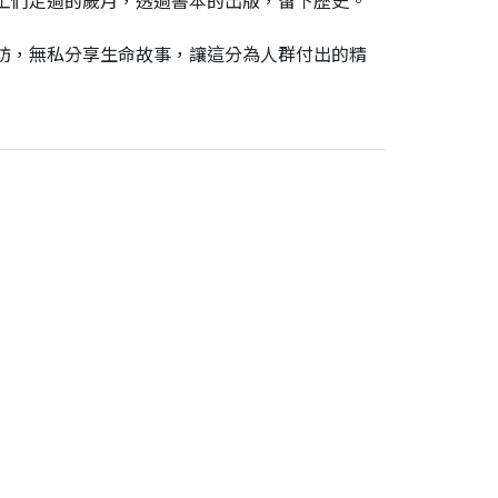
工們走過的歲月，透過書本的出版，留下歷史。
訪，無私分享生命故事，讓這分為人群付出的精