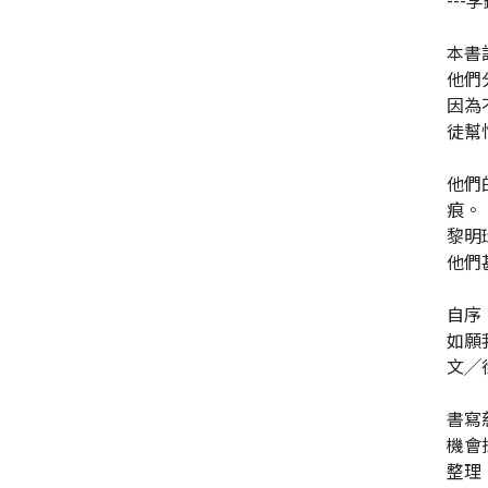
--
同性、限制級小說
本書
他們
因為
愛情小說
徒幫
他們
痕。
黎明
他們
自序
如願
文╱
書寫
機會
整理