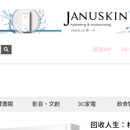
成為VIP
VI
藏書閣
影音、文創
3C家電
飲食
回收人生：