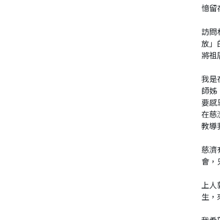
憶留
訪問
放」
將祖
我是
師姊
要感
在慈
教導
慈濟
會，
上人
生，