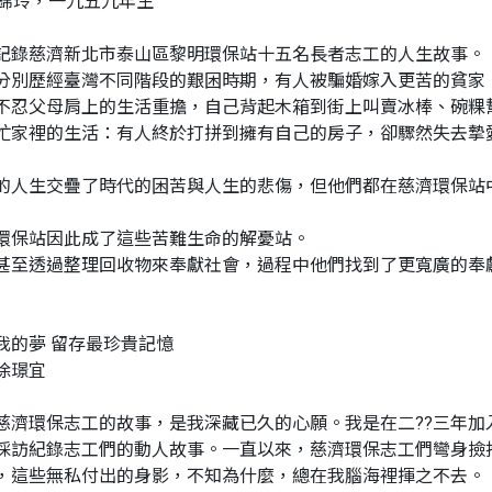
-李錦玲，一九五九年生
記錄慈濟新北市泰山區黎明環保站十五名長者志工的人生故事。
分別歷經臺灣不同階段的艱困時期，有人被騙婚嫁入更苦的貧家
不忍父母肩上的生活重擔，自己背起木箱到街上叫賣冰棒、碗粿
忙家裡的生活：有人終於打拼到擁有自己的房子，卻驟然失去摯
的人生交疊了時代的困苦與人生的悲傷，但他們都在慈濟環保站
環保站因此成了這些苦難生命的解憂站。
甚至透過整理回收物來奉獻社會，過程中他們找到了更寬廣的奉
我的夢 留存最珍貴記憶
徐璟宜
慈濟環保志工的故事，是我深藏已久的心願。我是在二??三年
採訪紀錄志工們的動人故事。一直以來，慈濟環保志工們彎身撿
，這些無私付出的身影，不知為什麼，總在我腦海裡揮之不去。