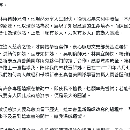
存。
林再傳師兄時，他坦然分享人生起伏，從玩股票失利中體悟「不
的豁達，他以環保站為家，展現了知足感恩的生命境界。而陳昆
厝化為環保站，正是「願有多大，力就有多大」的動人實踐。
在進入慈濟之後，才開始學習寫作，衷心感恩文史部黃基淦老師
、洪綺伶師姊、巫守如師姊、、吳明倫師兄、林美宜師姊、楊雅
恩新泰五真善美團隊所有夥伴們的攜手合作，感恩眾緣成全，讓
濟路上一直指導我、陪伴我的林秋玉師姊，已在二?二四年八月
我們如何寫大藏經和帶領新泰五真善美團隊學習拍攝人間菩薩和
有許多專題陸續在推動中，即使我不擅長，也願率先嘗試；若能
只要有人因此成就慈濟事，便是最大的圓滿。
敦促慈濟人要為慈濟留下歷史，這本書重新編輯改寫的過程中，
來不及看到這本書的問世，讓我深感遺憾。