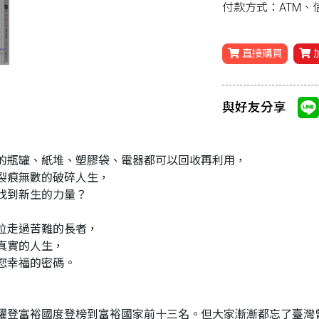
付款方式：ATM
直接購買
與好友分享
的瓶罐、紙堆、塑膠袋、電器都可以回收再利用，
裂痕無數的破碎人生，
找到新生的力量？
位走過苦難的長者，
真實的人生，
您幸福的密碼。
躍登富裕國度登榜到富裕國家前十三名。但大家漸漸都忘了臺灣