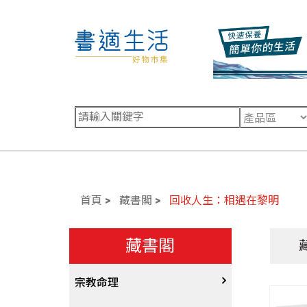
首頁
藏書閣
回收人生：相遇在黎明
藏書閣
宗教命理