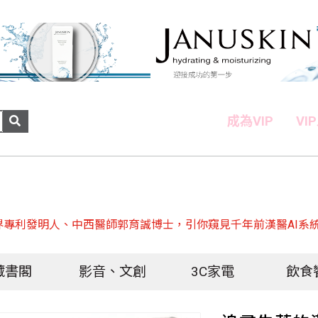
成為VIP
VI
專利發明人、中西醫師郭育誠博士，引你窺見千年前漢醫AI系
藏書閣
影音、文創
3C家電
飲食