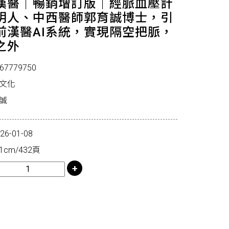
漢醫｜暢銷增訂版｜經脈血壓計
明人、中西醫師郭育誠博士，引
前漢醫AI系統，實現隔空把脈，
之外
67779750
克文化
誠
-01-08
1cm/432頁