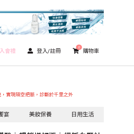
0
P入會禮
登入/註冊
購物車
統，實現隔空把脈，診斷於千里之外
饗宴
美妝保養
日用生活