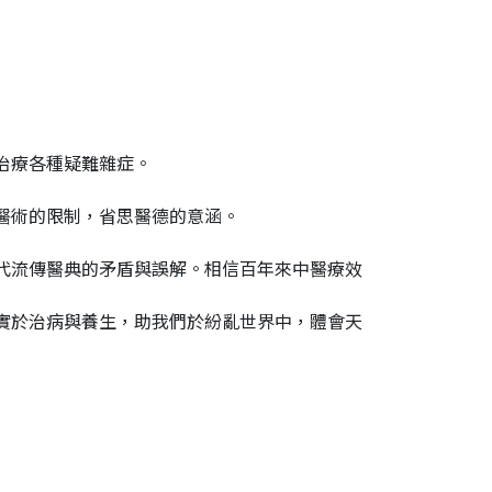
治療各種疑難雜症。
醫術的限制，省思醫德的意涵。
代流傳醫典的矛盾與誤解。相信百年來中醫療效
實於治病與養生，助我們於紛亂世界中，體會天