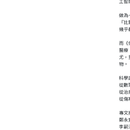
工智
做為
『比
幾乎
而《
醫療
尤，
物。
科學
從數
從治
從傷
專文
鄭永
李嗣