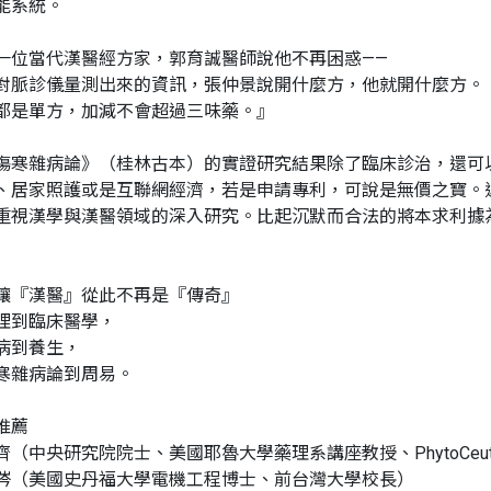
能系統。
一位當代漢醫經方家，郭育誠醫師說他不再困惑——
對脈診儀量測出來的資訊，張仲景說開什麼方，他就開什麼方。
都是單方，加減不會超過三味藥。』
傷寒雜病論》（桂林古本）的實證研究結果除了臨床診治，還可
、居家照護或是互聯網經濟，若是申請專利，可說是無價之寶。
重視漢學與漢醫領域的深入研究。比起沉默而合法的將本求利據
讓『漢醫』從此不再是『傳奇』
理到臨床醫學，
病到養生，
寒雜病論到周易。
推薦
齊（中央研究院院士、美國耶魯大學藥理系講座教授、PhytoCeu
涔（美國史丹福大學電機工程博士、前台灣大學校長）