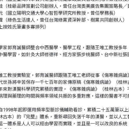
桂（桂爺品牌策劃公司創辦人，曾任台灣奧美廣告集團策略長╱
元（國立陽明交通大學心智哲學研究所教授，曾任學務長）
聲（綠色生活達人，曾任台灣綠黨資深幹部、樹黨共同創辦人）
上按姓氏筆畫多寡排列）
學家郭育誠醫師整合中西醫學、醫學工程，跟隨王唯工教授多年
中醫學習，如針灸大師修德祥、經方家張步桃醫師、台中新社張
唯工教授實驗室，郭育誠醫師跟隨王唯工老師從事《傷寒雜病論
代世孫將辛苦保存一千七百年的家傳原稿《傷寒雜病論》（桂林
年來對漢醫科學研究累積的實證，《傷寒雜病論》（桂林古本）
病理與藥理的時間與頻率領域共振的多重對應，這樣的醫書不可
自1998年起即運用頻率型脈診儀輔助看診，累積二十五萬筆以
林古本）的『完整』體系，重新尋回失落千年的漢醫，並以人工
這一體系是人人可以經由學習而實踐，並且是一可以改良的系統，