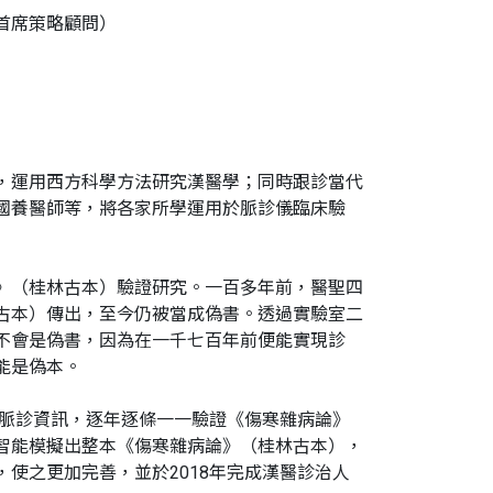
首席策略顧問）
，運用西方科學方法研究漢醫學；同時跟診當代
國養醫師等，將各家所學運用於脈診儀臨床驗
》（桂林古本）驗證研究。一百多年前，醫聖四
古本）傳出，至今仍被當成偽書。透過實驗室二
不會是偽書，因為在一千七百年前便能實現診
能是偽本。
上脈診資訊，逐年逐條一一驗證《傷寒雜病論》
智能模擬出整本《傷寒雜病論》（桂林古本），
使之更加完善，並於2018年完成漢醫診治人