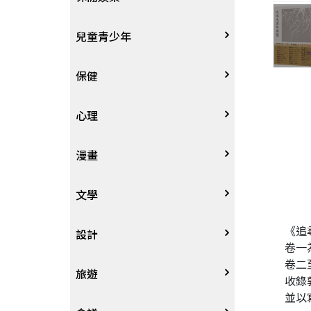
其他語言
哲學
生涯規劃
技能檢定
天文地理
體育運動
兒童青少年
中文
歷史地理
經營管理、成功學
電玩攻略
物理化學
音樂、樂譜
0~3歲
保健
歷史人物傳記
商學、經濟學
其他
科普
繪畫/書法
4~8歲
家庭、親子
心理
兩岸國際
投資理財
數學
攝影
8~12歲
疾病養生
心理學
漫畫
人物傳記
航空
電影
12~18歲
醫療人文
勵志成長
漫畫
文學
《追
職場工作術
棋藝桌遊
遊戲書
人際關係
圖文繪本
中文文學
設計
卷一
卷二
寵物
英語書
生老病死
限制級漫畫
中文詩詞
藝術設計
旅遊
收錄
並以