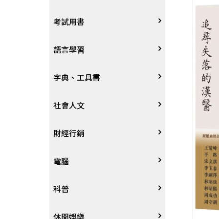
宗教
考試用書
星象星座命理
四技二專大學
語言學習
國考、檢定
英語/美語
字典、工具書
留學考試
日語
字辭典
社會人文
學習法/考試方法
韓語
百科、圖鑑
社會學、人文思想
財經行銷
國中小參考書
歐語
地圖集
法律
行銷廣告
電腦
東南亞語
其他工具書
政治
談判溝通
軟體
科普
閩南語/台語
軍事
電子商務&趨勢
硬體
大自然動植物
休閒娛樂