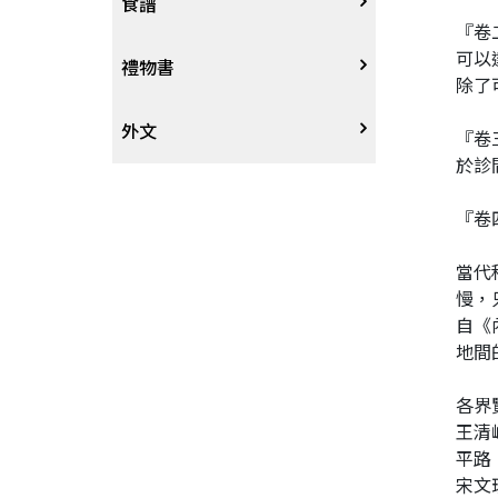
時尚、瘦身、芳療
教育教養
武俠小說
居家佈置
台灣
食譜
『卷
可以
戲劇、舞蹈
奇幻恐佈小說
建築工藝
中港澳
中式
禮物書
除了
動腦解謎
推理小說
園藝
日韓
西式
外文
『卷
於診
性愛指南、寫真
歷史小說
手工藝、DIY
東南亞
烘焙西點
外文-醫療保健
『卷
寫實、報導文學
歐美紐澳
餐飲指南
當代
慢，
翻譯文學
世界其他
不分類食譜
自《
地間
旅遊文學
飲品
各界
王清
飲食文學
平路
宋文