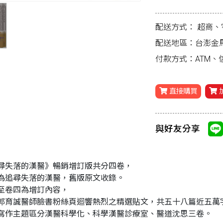
配送方式：
超商、
配送地區：台澎金
付款方式：ATM
直接購買
與好友分享
尋失落的漢醫》暢銷增訂版共分四卷，
為追尋失落的漢醫，舊版原文收錄。
至卷四為增訂內容，
郭育誠醫師臉書粉絲頁迴響熱烈之精選貼文，共五十八篇近五萬
寫作主題區分漢醫科學化、科學漢醫診療室、醫道沈思三卷。