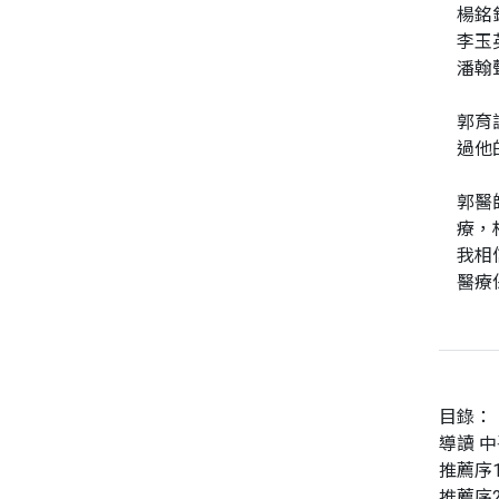
楊銘
李玉
潘翰
郭育
過他
郭醫
療，
我相
醫療
目錄：
導讀 
推薦序
推薦序