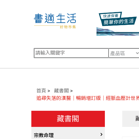
首頁
藏書閣
追尋失落的漢醫｜暢銷增訂版｜經脈血壓計世界
藏書閣
宗教命理