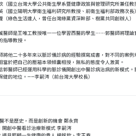
欽（國立台灣大學公共衛生學系暨健康政策與管理研究所兼任教
英（國立陽明大學衛生福利研究所教授、前衛生福利部政務次長
聲（綠色生活達人，曾任台灣綠黨資深幹部、樹黨共同創辦人）
誠醫師是王唯工教授唯一一位學習西醫的學生⋯⋯郭醫師將理論
的指導教授。
師將他二十多年來以脈診儀診病的經驗撰寫成書，對不同的案例
相當於把自己的壓箱本領傾囊相授，無私的態度令人激賞。
信郭醫師已經運用科學的脈診儀開創出中醫診病治病的新模式。
保健的地位。——李嗣涔（前台灣大學校長）
中醫不是歷史，而是創新的機會 鄭永齊
1 開創中醫看診治療新模式 李嗣涔
2 遇見照顧一生健康的貴人 楊銘欽、李玉春