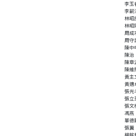
寫作、字詞
李玉
李嗣
林昭
同性、限制級小說
林昭
周成
愛情小說
周守
陳中
陳治
陳章
陳維
黃主
黃適
張光
張立
張文
馮燕
單德
張翼
楊銘