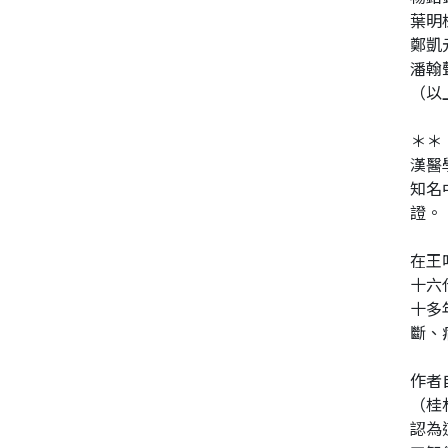
葉明
鄭凱
潘翰
（以
＊＊
漢醫
知名
證。
在王
十六
十多
斷、
作者
（桂
認為