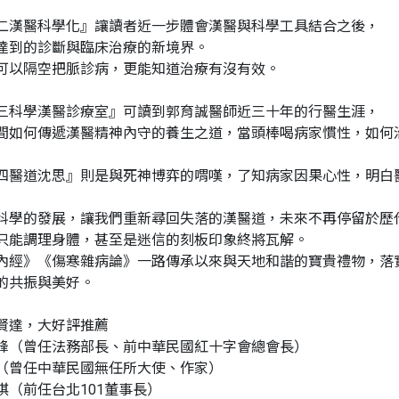
二漢醫科學化』讓讀者近一步體會漢醫與科學工具結合之後，
達到的診斷與臨床治療的新境界。
可以隔空把脈診病，更能知道治療有沒有效。
三科學漢醫診療室』可讀到郭育誠醫師近三十年的行醫生涯，
間如何傳遞漢醫精神內守的養生之道，當頭棒喝病家慣性，如何
四醫道沈思』則是與死神博弈的喟嘆，了知病家因果心性，明白
科學的發展，讓我們重新尋回失落的漢醫道，未來不再停留於歷
只能調理身體，甚至是迷信的刻板印象終將瓦解。
內經》《傷寒雜病論》一路傳承以來與天地和諧的寶貴禮物，落
的共振與美好。
賢達，大好評推薦
峰（曾任法務部長、前中華民國紅十字會總會長）
（曾任中華民國無任所大使、作家）
琪（前任台北101董事長）