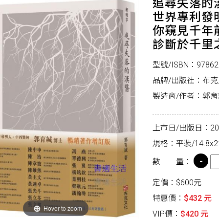
追尋失落的
世界專利發
你窺見千年
診斷於千里
型號/ISBN：97862
品牌/出版社：布
製造商/作者：郭育
上市日/出版日：2026
規格：平裝/14.8x2
數 量：
定價：$600元
特惠價：
$432 元
Hover to zoom
VIP價：
$420 元