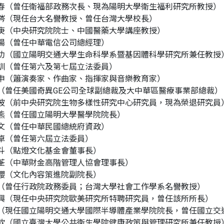
春（曾任衛福部政務次長、現為陽明大學衛生福利研究所教授）
涔（現任台大名譽教授、曾任台灣大學校長）
庚（中央研究院院士、中國醫藥大學講座教授）
陽（曾任中華電信公司總經理）
功（國立陽明交通大學生命科學系暨基因體科學研究所兼任教授
訓（曾任第六及第七屆立法委員）
申（簫演奏家、作曲家、指揮家與音樂教育家）
（曾任美國奇異GE公司全球副總裁及大中華區醫療事業部總裁）
波（前中央研究院生物多樣性研究中心研究員，現為榮退研究員
熊（曾任國立陽明大學醫學院院長）
文（曾任中華民國總統府資政）
卓（曾任第六屆立法委員）
斗（點燈文化基金會董事長）
荃（中華財金高階管理人協會理事長）
櫻（文化內容策進院副院長）
（曾任行政院政務委員；台灣大學社會工作學系名譽教授）
興（現任中央研究院歐美研究所特聘研究員，曾任該所所長）
（現任國立陽明交通大學國際半導體產業學院院長，曾任國立交
欽（國立臺灣大學公共衛生學院健康政策與管理研究所兼任教授