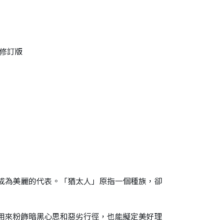
新修訂版
成為美麗的代表。「猶太人」原指一個種族，卻
用來粉飾暗黑心思和惡劣行徑，也能擬定美好理