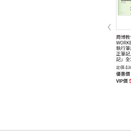
‹
南書展】自律學習力：
記憶的技術：日本司法補習
周博教
考到有效行動，從懂事
界王牌講師，親自傳授獨門
WORK
發向上！
記憶法，你也可以練出過目
執行筆
不忘的絕佳記憶力！
正筆記
$380元
記」全
定價 $350元
惠價
$266元
定價 $3
優惠價
$263元
P價
$266元
優惠
VIP價
$249元
VIP價