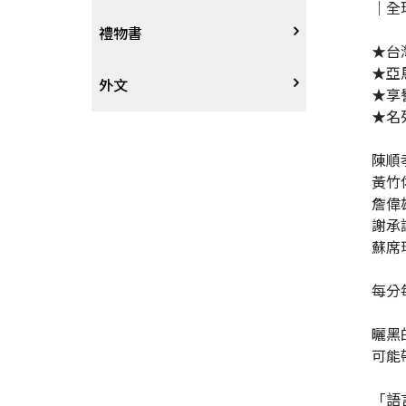
｜全
戲劇、舞蹈
奇幻恐佈小說
建築工藝
中港澳
中式
禮物書
★台
★亞
動腦解謎
推理小說
園藝
日韓
西式
外文
★享
★名
性愛指南、寫真
歷史小說
手工藝、DIY
東南亞
烘焙西點
外文-醫療保健
陳順
黃竹
寫實、報導文學
歐美紐澳
餐飲指南
詹偉
謝承
翻譯文學
世界其他
不分類食譜
蘇席
每分
旅遊文學
飲品
曬黑
飲食文學
可能
寫作、字詞
「語