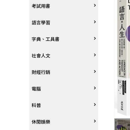
宗教
考試用書
星象星座命理
四技二專大學
語言學習
國考、檢定
英語/美語
字典、工具書
留學考試
日語
字辭典
社會人文
學習法/考試方法
韓語
百科、圖鑑
社會學、人文思想
財經行銷
國中小參考書
歐語
地圖集
法律
行銷廣告
電腦
東南亞語
其他工具書
政治
談判溝通
軟體
科普
閩南語/台語
軍事
電子商務&趨勢
硬體
大自然動植物
休閒娛樂