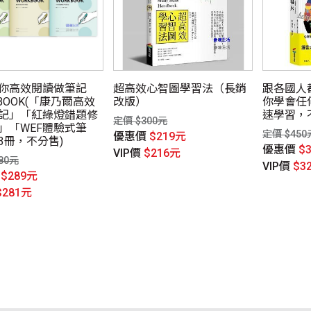
你高效閱讀做筆記
超高效心智圖學習法（長銷
跟各國人
BOOK(「康乃爾高效
改版）
你學會任
記」「紅綠燈錯題修
速學習，
定價 $300元
」「WEF體驗式筆
定價 $450
優惠價
$219元
3冊，不分售)
優惠價
$
VIP價
$216元
80元
VIP價
$3
價
$289元
$281元