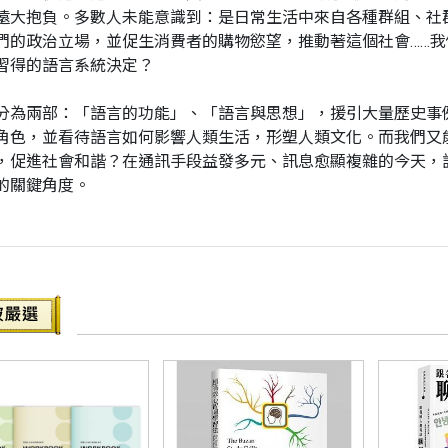
遠大抱負。多數人未能意識到：是日常生活中來自各種群組、社
們的政治立場，並促生消費者的購物慾望，推動著這個社會……
習得的語言系統決定？
分為兩部：「語言的功能」、「語言與思想」，援引大量歷史事
角色，並看待語言如何影響人類生活，形塑人類文化。而我們又
，促進社會和諧？在通訊手段益發多元、訊息愈顯複雜的今天，
的關鍵角度。