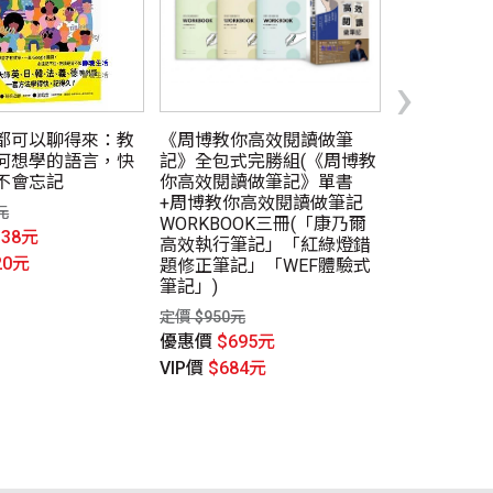
›
都可以聊得來：教
《周博教你高效閱讀做筆
東大最強筆記
何想學的語言，快
記》全包式完勝組(《周博教
上東大生筆
不會忘記
你高效閱讀做筆記》單書
解！一生受
+周博教你高效閱讀做筆記
思維技巧
元
WORKBOOK三冊(「康乃爾
定價 $420元
338元
高效執行筆記」「紅綠燈錯
優惠價
$30
20元
題修正筆記」「WEF體驗式
VIP價
$298
筆記」)
定價 $950元
優惠價
$695元
VIP價
$684元