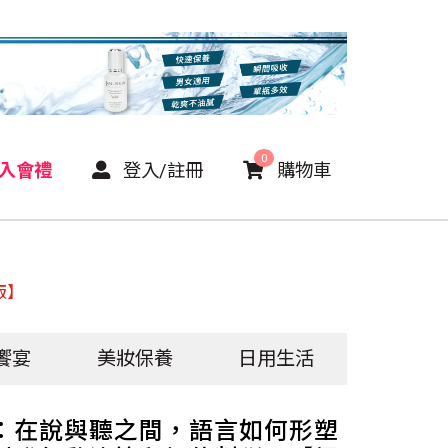
0
P入會禮
登入/註冊
購物車
版】
饗宴
美妝保養
日用生活
：在說與聽之間，語言如何形塑