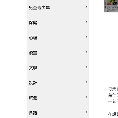
其他語言
哲學
生涯規劃
技能檢定
天文地理
體育運動
兒童青少年
中文
歷史地理
經營管理、成功學
電玩攻略
物理化學
音樂、樂譜
0~3歲
保健
歷史人物傳記
商學、經濟學
其他
科普
繪畫/書法
4~8歲
家庭、親子
心理
兩岸國際
投資理財
數學
攝影
8~12歲
疾病養生
心理學
漫畫
人物傳記
航空
電影
12~18歲
醫療人文
勵志成長
漫畫
文學
職場工作術
棋藝桌遊
遊戲書
人際關係
圖文繪本
中文文學
設計
每天
為什
寵物
英語書
生老病死
限制級漫畫
中文詩詞
藝術設計
旅遊
一句
時尚、瘦身、芳療
教育教養
武俠小說
居家佈置
台灣
食譜
在說