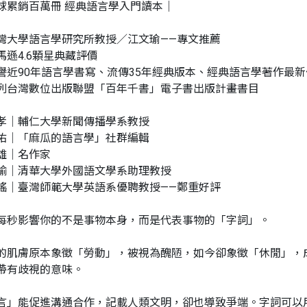
球累銷百萬冊 經典語言學入門讀本｜
灣大學語言學研究所教授／江文瑜——專文推薦
馬遜4.6顆星典藏評價
譽近90年語言學書寫、流傳35年經典版本、經典語言學著作最
列台灣數位出版聯盟「百年千書」電子書出版計畫書目
孝｜輔仁大學新聞傳播學系教授
佑｜「麻瓜的語言學」社群編輯
雄｜名作家
諭｜清華大學外國語文學系助理教授
瑤｜臺灣師範大學英語系優聘教授——鄭重好評
每秒影響你的不是事物本身，而是代表事物的「字詞」。
的肌膚原本象徵「勞動」，被視為醜陋，如今卻象徵「休閒」，
帶有歧視的意味。
言」能促進溝通合作，記載人類文明，卻也導致爭端。字詞可以