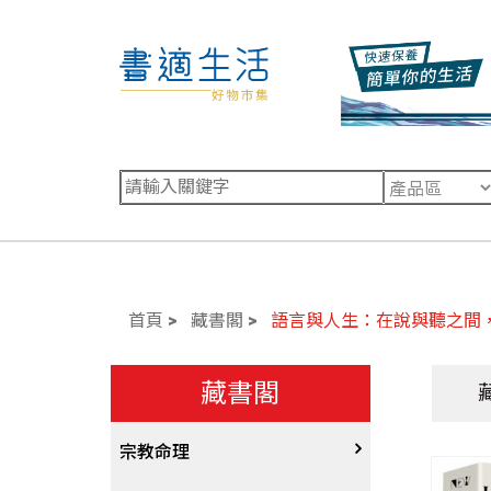
首頁
藏書閣
語言與人生：在說與聽之間
藏書閣
宗教命理