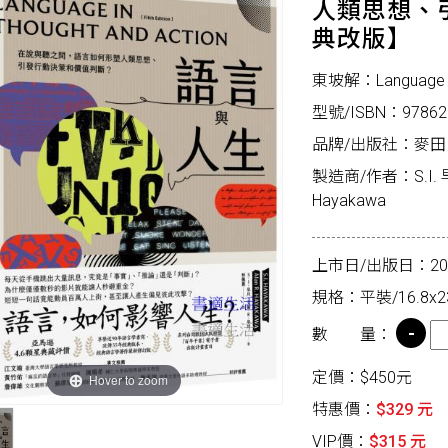
人類思想、
典改版】
東坡解：Language in T
型號/ISBN：97862
品牌/出版社：麥田
製造商/作者：S.I. 早
Hayakawa
上市日/出版日：2026
規格：平裝/16.8x2
數 量：
定價：$450元
Hover to zoom
特惠價：
$329 元
VIP價：
$315 元