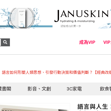
成為VIP
VI
，語言如何形塑人類思想、引發行動決策和價值判斷？【經典改
藏書閣
影音、文創
3C家電
飲食
語言與人生