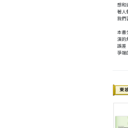
想和
著人
同性、限制級小說
我們
愛情小說
本書
演的
誤差
爭端