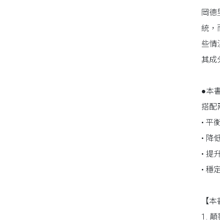
岡德
同性、限制級小說
統，
些情
愛情小說
其成
●本
搭配
• 
• 
• 
• 
【本
1.