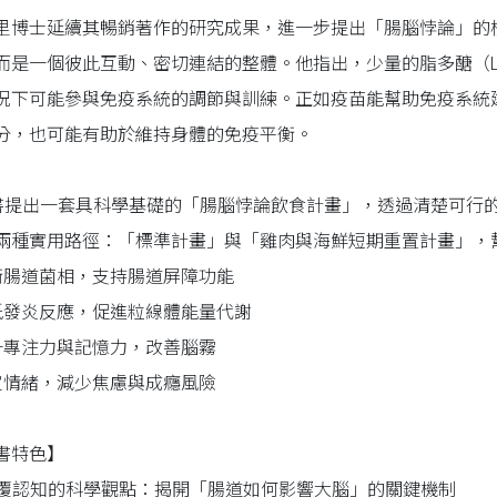
里博士延續其暢銷著作的研究成果，進一步提出「腸腦悖論」的
而是一個彼此互動、密切連結的整體。他指出，少量的脂多醣（L
況下可能參與免疫系統的調節與訓練。正如疫苗能幫助免疫系統
分，也可能有助於維持身體的免疫平衡。
書提出一套具科學基礎的「腸腦悖論飲食計畫」，透過清楚可行
兩種實用路徑：「標準計畫」與「雞肉與海鮮短期重置計畫」，
平衡腸道菌相，支持腸道屏障功能
降低發炎反應，促進粒線體能量代謝
提升專注力與記憶力，改善腦霧
穩定情緒，減少焦慮與成癮風險
書特色】
 顛覆認知的科學觀點：揭開「腸道如何影響大腦」的關鍵機制