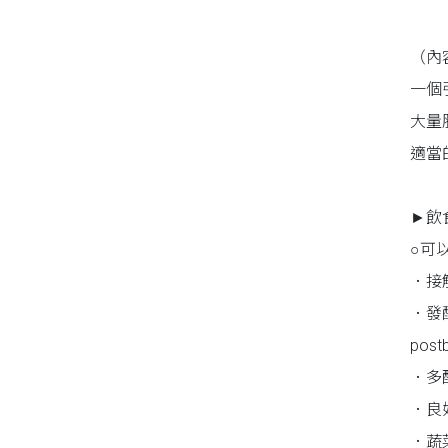
（內
一個
大量
適當
►飲
○可
．接
．發
post
．多
．良
．蔬