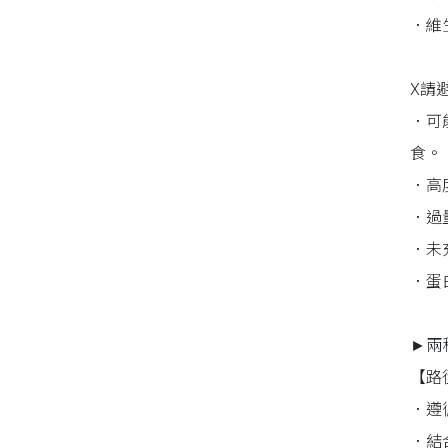
．維
X請
．可
食。
．高
．過
．未
．蛋
►兩
【路
．遵
．結