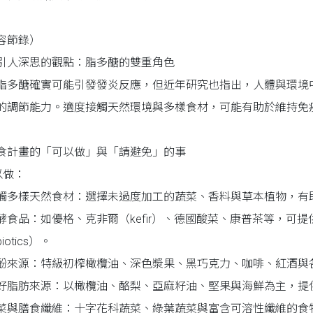
容節錄）
引人深思的觀點：脂多醣的雙重角色
脂多醣確實可能引發發炎反應，但近年研究也指出，人體與環境
的調節能力。適度接觸天然環境與多樣食材，可能有助於維持免
食計畫的「可以做」與「請避免」的事
以做：
觸多樣天然食材：選擇未過度加工的蔬菜、香料與草本植物，有
酵食品：如優格、克非爾（kefir）、德國酸菜、康普茶等，可
biotics）。
酚來源：特級初榨橄欖油、深色漿果、黑巧克力、咖啡、紅酒與
好脂肪來源：以橄欖油、酪梨、亞麻籽油、堅果與海鮮為主，提
菜與膳食纖維：十字花科蔬菜、綠葉蔬菜與富含可溶性纖維的食