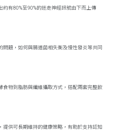
約有80%至90%的迷走神經訊號由下而上傳
的問題，如何與腸道菌相失衡及慢性發炎等共同
酵食物到脂肪與纖維攝取方式，搭配兩套完整飲
，提供可長期維持的健康策略，有助於支持認知