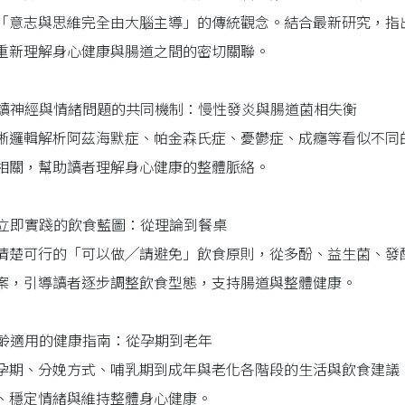
「意志與思維完全由大腦主導」的傳統觀念。結合最新研究，指出
重新理解身心健康與腸道之間的密切關聯。
 解讀神經與情緒問題的共同機制：慢性發炎與腸道菌相失衡
晰邏輯解析阿茲海默症、帕金森氏症、憂鬱症、成癮等看似不同
相關，幫助讀者理解身心健康的整體脈絡。
 可立即實踐的飲食藍圖：從理論到餐桌
清楚可行的「可以做╱請避免」飲食原則，從多酚、益生菌、發
案，引導讀者逐步調整飲食型態，支持腸道與整體健康。
 全齡適用的健康指南：從孕期到老年
孕期、分娩方式、哺乳期到成年與老化各階段的生活與飲食建議
、穩定情緒與維持整體身心健康。