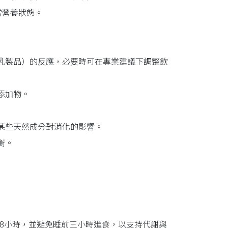
當營養狀態。
乳製品）的反應，必要時可在專業建議下調整飲
添加物。
某些天然成分對消化的影響。
衡。
–8小時，並避免睡前三小時進食，以支持代謝與