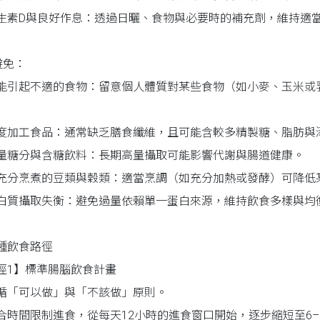
生素D與良好作息：透過日曬、食物與必要時的補充劑，維持適
避免：
能引起不適的食物：留意個人體質對某些食物（如小麥、玉米或
度加工食品：通常缺乏膳食纖維，且可能含較多精製糖、脂肪與
量糖分與含糖飲料：長期高量攝取可能影響代謝與腸道健康。
充分烹煮的豆類與穀類：適當烹調（如充分加熱或發酵）可降低
白質攝取失衡：避免過量依賴單一蛋白來源，維持飲食多樣與均
種飲食路徑
徑1】標準腸腦飲食計畫
循「可以做」與「不該做」原則。
合時間限制進食，從每天12小時的進食窗口開始，逐步縮短至6