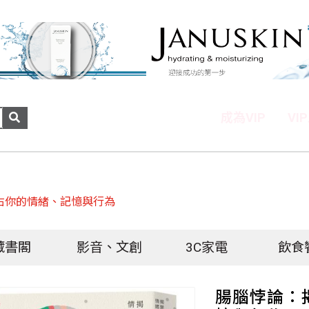
成為VIP
VI
右你的情緒、記憶與行為
藏書閣
影音、文創
3C家電
飲食
腸腦悖論：