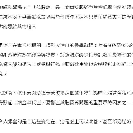
神經科學揭示：「腸腦軸」是一條連接腸道微生物組與中樞神經
焦慮不安，甚至難以戒除某些習慣時，這不只是單純意志力的問
你的思維與情緒。
里博士在本書中揭開一項引人注目的醫學發現：約有80%至90
物組透過釋放神經傳導物質、短鏈脂肪酸等化學訊號，影響你的
影響大腦的想法、感受與行為。腸道微生物也會透過迷走神經、
息。
代飲食、抗生素與環境毒素破壞這個微生物生態時，腸道菌相可
海默症、帕金森氏症、憂鬱症與腦霧等問題的重要風險因素之一
令人振奮的是：這些變化在一定程度上可以改善，甚至部分逆轉