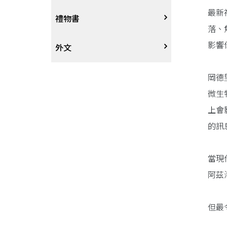
最新
戲劇、舞蹈
奇幻恐佈小說
建築工藝
中港澳
中式
禮物書
落、
影響
動腦解謎
推理小說
園藝
日韓
西式
外文
性愛指南、寫真
歷史小說
手工藝、DIY
東南亞
烘焙西點
外文-醫療保健
岡德
微生
寫實、報導文學
歐美紐澳
餐飲指南
上會
的訊
翻譯文學
世界其他
不分類食譜
當現
旅遊文學
飲品
阿茲
飲食文學
但最
寫作、字詞