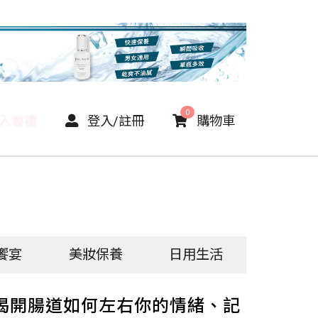
0
P入會禮
登入/註冊
購物車
饗宴
美妝保養
日用生活
揭開腸道如何左右你的情緒、記