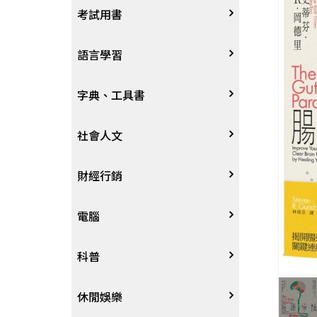
宗教
考試用書
星象星座命理
四技二專大學
語言學習
國考、檢定
英語/美語
字典、工具書
留學考試
日語
字辭典
社會人文
學習法/考試方法
韓語
百科、圖鑑
社會學、人文思想
財經行銷
國中小參考書
歐語
地圖集
法律
行銷廣告
電腦
東南亞語
其他工具書
政治
談判溝通
軟體
科普
閩南語/台語
軍事
電子商務&趨勢
硬體
大自然動植物
休閒娛樂