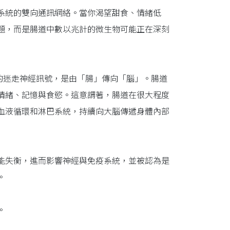
系統的雙向通訊網絡。當你渴望甜食、情緒低
題，而是腸道中數以兆計的微生物可能正在深刻
%的迷走神經訊號，是由「腸」傳向「腦」。腸道
情緒、記憶與食慾。這意謂著，腸道在很大程度
血液循環和淋巴系統，持續向大腦傳遞身體內部
能失衡，進而影響神經與免疫系統，並被認為是
。
。