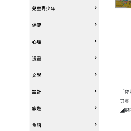
其他語言
哲學
生涯規劃
技能檢定
天文地理
體育運動
兒童青少年
中文
歷史地理
經營管理、成功學
電玩攻略
物理化學
音樂、樂譜
0~3歲
保健
歷史人物傳記
商學、經濟學
其他
科普
繪畫/書法
4~8歲
家庭、親子
心理
兩岸國際
投資理財
數學
攝影
8~12歲
疾病養生
心理學
漫畫
人物傳記
航空
電影
12~18歲
醫療人文
勵志成長
漫畫
文學
「你
職場工作術
棋藝桌遊
遊戲書
人際關係
圖文繪本
中文文學
設計
其實
寵物
英語書
生老病死
限制級漫畫
中文詩詞
藝術設計
旅遊
◢揭
時尚、瘦身、芳療
教育教養
武俠小說
居家佈置
台灣
食譜