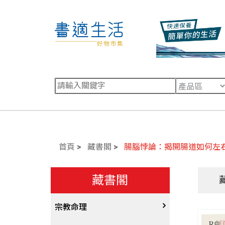
首頁
藏書閣
腸腦悖論：揭開腸道如何左
藏書閣
宗教命理