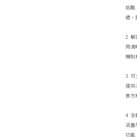
挑戰
遞，
2.
用清
機制
3.
提供
食方
4.
涵蓋
功能