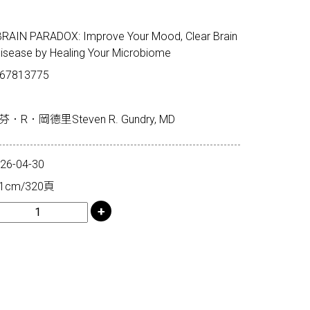
N PARADOX: Improve Your Mood, Clear Brain
isease by Healing Your Microbiome
67813775
．岡德里Steven R. Gundry, MD
-04-30
1cm/320頁