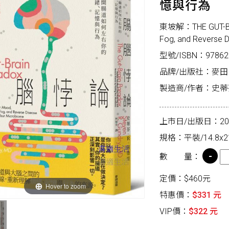
憶與行為
東坡解：THE GUT-BRAI
Fog, and Reverse D
型號/ISBN：97862
品牌/出版社：麥田
製造商/作者：史蒂芬．R
上市日/出版日：2026
規格：平裝/14.8x2
數 量：
定價：$460元
Hover to zoom
特惠價：
$331 元
VIP價：
$322 元