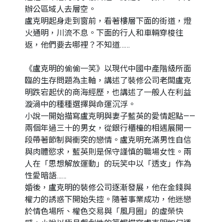
辦公區域人去層空。
盧克明起身走到窗前，看著樓層下面的街道，燈
火通明，川流不息。下面的行人和車輛穿梭往
返，他們要去哪裡？不知道……
《盧克明的偷偷一笑》以現代中國中產階級所面
臨的生存問題為主軸，講述了裝修公司老闆盧克
明跌宕起伏的商海經歷，也講述了一般人在利益
漩渦中的種種選擇與命運沉浮。
小說一開始描寫盧克明與妻子藍英的愛情起點——
兩個年過三十的男女，從銀行櫃檯的相遇展開一
段帶著節制與衝突的戀情。盧克明充滿男性自信
與肉體慾求，藍英則是保守謹慎的職場女性。兩
人在「思想解放運動」的玩笑中以「透支」作為
性愛暗語……
婚後，盧克明的裝修公司逐漸發展，他在金錢與
權力的誘惑下開始失控。隨著事業成功，他迷戀
於情色場所、權色交易與「風月圈」的虛榮快