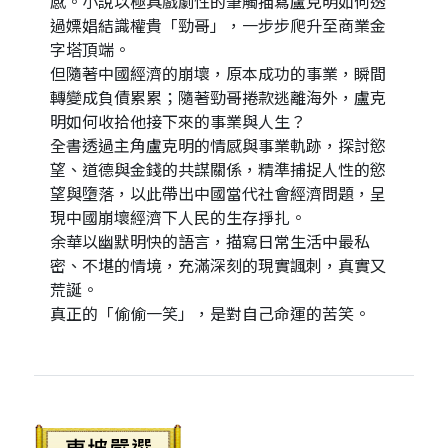
感。小說以極具戲劇性的筆觸描寫盧克明如何透
過嫖娼結識權貴「勁哥」，一步步爬升至商業金
字塔頂端。
但隨著中國經濟的崩壞，原本成功的事業，瞬間
轉變成負債累累；隨著勁哥捲款逃離海外，盧克
明如何收拾他接下來的事業與人生？
全書透過主角盧克明的情感與事業軌跡，探討慾
望、道德與金錢的共謀關係，精準捕捉人性的慾
望與墮落，以此帶出中國當代社會經濟問題，呈
現中國崩壞經濟下人民的生存掙扎。
余華以幽默明快的語言，描寫日常生活中最私
密、不堪的情境，充滿深刻的現實諷刺，真實又
荒誕。
真正的「偷偷一笑」，是對自己命運的苦笑。