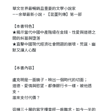
華文世界最暢銷且重要的文學小說家
——余華最新小說，【混蛋列傳】第一部
【本書特色】
★揭示當代中國中產階級在金錢、性愛與道德之
間的糾葛與墮落
★直擊中國現代經濟社會問題的崩壞，荒誕、幽
默又讓人心酸
【本書內容】
盧克明是一面鏡子，映出一個時代的切面；
道德、愛情與慾望，都像銀行卡一樣，被他透
支。
誰來支付代價？
這幢三十層的寫字樓曾經一房難求，如今一半的