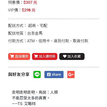
特惠價：
$307 元
VIP價：
$298 元
配送方式：
超商、宅配
配送地區：台澎金馬
付款方式：ATM、信用卡、貨到付款、取貨付款
直接購買
加入購物車
加入收藏
與好友分享
走吧走吧走吧，鳥說：人類
不能忍受太多的真實。
——T.S. 艾略特