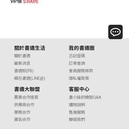
VIP價
$300元
V
關於書適生活
我的書適圈
關於書適
忘記密碼
最新消息
訂單查詢
書適粉(FB)
會員服務條款
賴在書適(LINE@)
隱私權政策
書適大聯盟
客服中心
異業合作提案
書小妹的機智Q&A
供應商合作
購物說明
業務合作
售後服務
廣告合作
聯絡我們