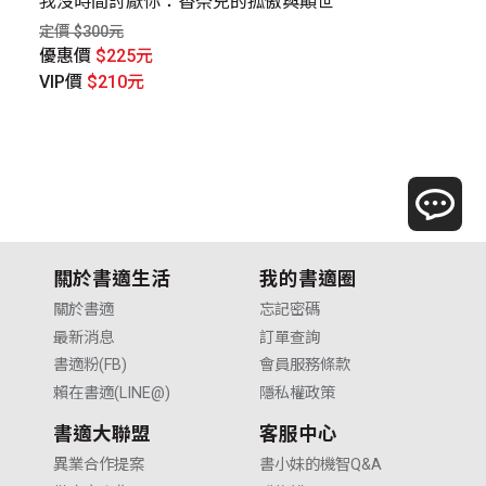
y》
我沒時間討厭你：香奈兒的孤傲與顛世
圈
攝
定價 $300元
定價
優惠價
$225元
優
VIP價
$210元
V
關於書適生活
我的書適圈
關於書適
忘記密碼
最新消息
訂單查詢
書適粉(FB)
會員服務條款
賴在書適(LINE@)
隱私權政策
書適大聯盟
客服中心
異業合作提案
書小妹的機智Q&A