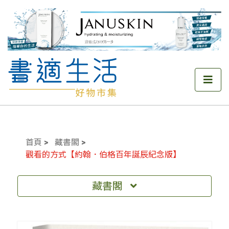
首頁
藏書閣
觀看的方式【約翰．伯格百年誕辰紀念版】
藏書閣