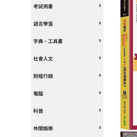
宗教
考試用書
星象星座命理
四技二專大學
語言學習
國考、檢定
英語/美語
字典、工具書
留學考試
日語
字辭典
社會人文
學習法/考試方法
韓語
百科、圖鑑
社會學、人文思想
財經行銷
國中小參考書
歐語
地圖集
法律
行銷廣告
電腦
東南亞語
其他工具書
政治
談判溝通
軟體
科普
閩南語/台語
軍事
電子商務&趨勢
硬體
大自然動植物
休閒娛樂