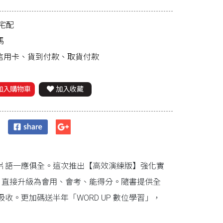
宅配
馬
、信用卡、貨到付款、取貨付款
加入購物車
加入收藏
片語一應俱全。這次推出【高效演練版】強化實
，直接升級為會用、會考、能得分。隨書提供全
。更加碼送半年「WORD UP 數位學習」，