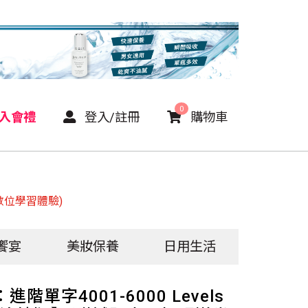
0
P入會禮
登入/註冊
購物車
費數位學習體驗)
饗宴
美妝保養
日用生活
階單字4001-6000 Levels