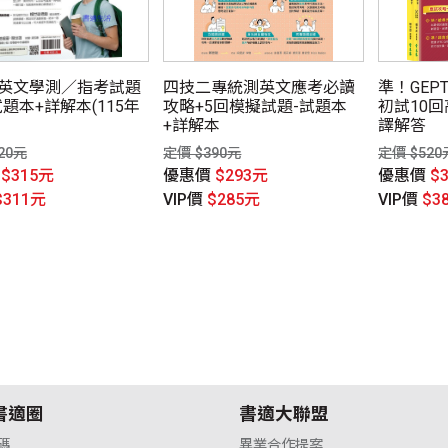
英文學測／指考試題
四技二專統測英文應考必讀
準！GE
題本+詳解本(115年
攻略+5回模擬試題-試題本
初試10
+詳解本
譯解答
20元
定價 $390元
定價 $520
價
$315元
優惠價
$293元
優惠價
$
$311元
VIP價
$285元
VIP價
$3
書適圈
書適大聯盟
碼
異業合作提案