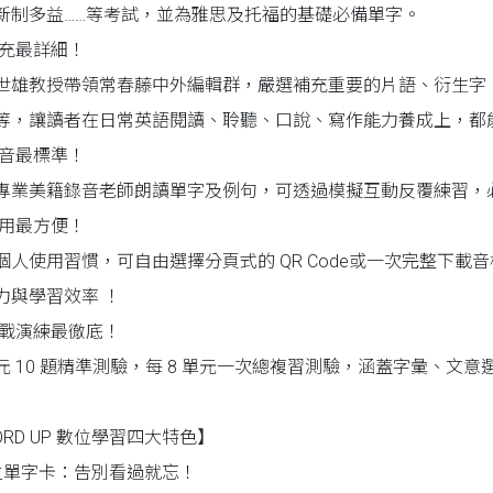
新制多益……等考試，並為雅思及托福的基礎必備單字。
補充最詳細！
世雄教授帶領常春藤中外編輯群，嚴選補充重要的片語、衍生字
等，讓讀者在日常英語閱讀、聆聽、口說、寫作能力養成上，都
發音最標準！
專業美籍錄音老師朗讀單字及例句，可透過模擬互動反覆練習，
使用最方便！
個人使用習慣，可自由選擇分頁式的 QR Code或一次完整下
力與學習效率 ！
實戰演練最徹底！
元 10 題精準測驗，每 8 單元一次總複習測驗，涵蓋字彙、文
ORD UP 數位學習四大特色】
數位單字卡：告別看過就忘！