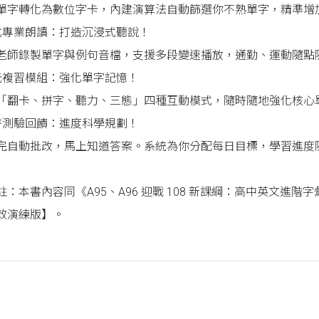
單字轉化為數位字卡，內建演算法自動篩選你不熟單字，精準增
美式專業朗讀：打造沉浸式聽說！
老師錄製單字與例句音檔，支援多段變速播放，通勤、運動隨點
多元複習模組：強化單字記憶！
「翻卡、拼字、聽力、三態」四種互動模式，隨時隨地強化核心
即時測驗回饋：進度科學規劃！
完自動批改，馬上知道答案。系統為你分配每日目標，學習進度
：本書內容同《A95、A96 迎戰 108 新課綱：高中英文進階字彙 L
效演練版】。