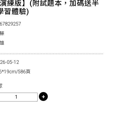
高效演練版】(附試題本，加碼送半
學習體驗)
67829257
藤
雄
-05-12
*19cm/586頁
眾