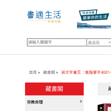
首頁
藏書閣
英文字彙王：進階單字4001-6
藏書閣
宗教命理