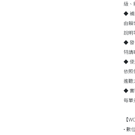
級、
同性、限制級小說
◆ 
由賴
愛情小說
說明
◆ 
特請
◆ 
依照
進聽
◆ 
每單
【W
• 