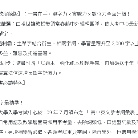
效演練版】：一書在手，單字力 × 實戰力 × 數位力全面升級！
權威嚴選：由賴世雄教授帶領常春藤中外編輯團隊，依大考中心最新詞
單字。
CP值制霸：主單字結合衍生、相關字詞，學習量躍升至 3,000 字
多益、雅思及托福基礎。
紙電同步：隨書附贈「試題本」強化紙本刷題手感，再加碼送半年「WO
演算法倍速增長單字記憶力。
書必讀特色】
收字最精準！
大學入學考試中心於 109 年 7 月頒布之 「 高中英文參考詞彙
日常用語及教學層面高頻用字考量，去除詞頻低、口語型詞彙及
序，另增補學習必備、各類考試重要字詞，除自學外，也適用學