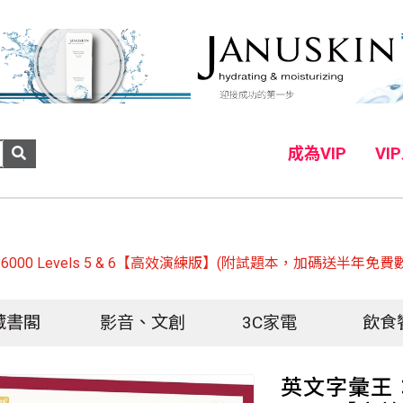
成為VIP
VI
000 Levels 5 & 6【高效演練版】(附試題本，加碼送半年免
藏書閣
影音、文創
3C家電
飲食
英文字彙王：進