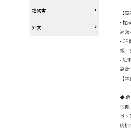
戲劇、舞蹈
奇幻恐佈小說
建築工藝
中港澳
中式
禮物書
【高
• 
動腦解謎
推理小說
園藝
日韓
西式
外文
高頻
• 
性愛指南、寫真
歷史小說
手工藝、DIY
東南亞
烘焙西點
外文-醫療保健
級、
• 
寫實、報導文學
歐美紐澳
餐飲指南
高效
翻譯文學
世界其他
不分類食譜
【本
旅遊文學
飲品
◆ 
依據
飲食文學
景、
度排
寫作、字詞