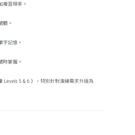
加複習頻率。
隨聽。
單字記憶。
隨時掌握。
evels 5 & 6 》，特別針對演練需求升級為