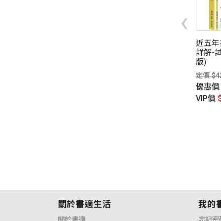
‹
10小時，完全搞懂英語
四技二專統測歷屆英文試題
近五年
詞：系列熱銷180萬
完全解析-試題本+詳解本
詳解-試
免背免猜，一本讓你讀
+QR Code線上音檔(114年
版)
去，不僅知道怎麼用，
版)
定價 $4
道為什麼這樣用的介系
定價 $320元
優惠
典【暢銷修訂版】（附
優惠價
$250元
VIP價
音檔QR Code）
VIP價
$240元
$390元
惠價
$285元
P價
$273元
關於書適生活
我的
關於書適
忘記密