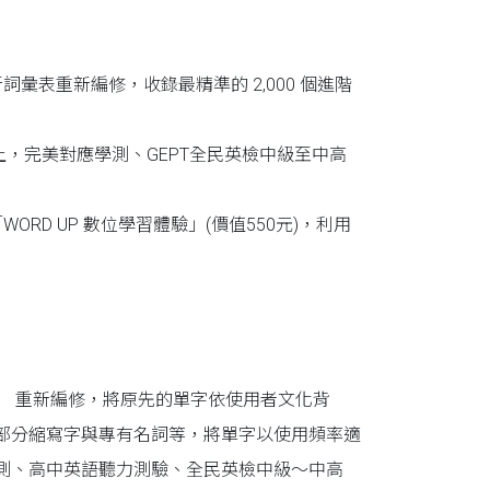
彙表重新編修，收錄最精準的 2,000 個進階
以上，完美對應學測、GEPT全民英檢中級至中高
RD UP 數位學習體驗」(價值550元)，利用
表 」 重新編修，將原先的單字依使用者文化背
部分縮寫字與專有名詞等，將單字以使用頻率適
測、高中英語聽力測驗、全民英檢中級～中高