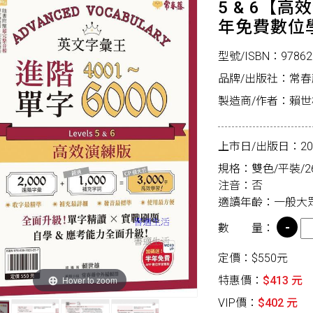
5 & 6【
年免費數位
型號/ISBN：97862
品牌/出版社：常春
製造商/作者：賴世
上市日/出版日：2026
規格：雙色/平裝/26
注音：否
適讀年齡：一般大
數 量：
定價：$550元
Hover to zoom
特惠價：
$413 元
VIP價：
$402 元