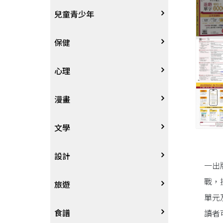
其他語言
哲學
生涯規劃
技能檢定
天文地理
體育運動
兒童青少年
中文
歷史地理
經營管理、成功學
電玩攻略
物理化學
音樂、樂譜
0~3歲
保健
歷史人物傳記
商學、經濟學
其他
科普
繪畫/書法
4~8歲
家庭、親子
心理
兩岸國際
投資理財
數學
攝影
8~12歲
疾病養生
心理學
漫畫
人物傳記
航空
電影
12~18歲
醫療人文
勵志成長
漫畫
文學
職場工作術
棋藝桌遊
遊戲書
人際關係
圖文繪本
中文文學
設計
一出
戰，
寵物
英語書
生老病死
限制級漫畫
中文詩詞
藝術設計
旅遊
單元
時尚、瘦身、芳療
教育教養
武俠小說
居家佈置
台灣
食譜
讀者