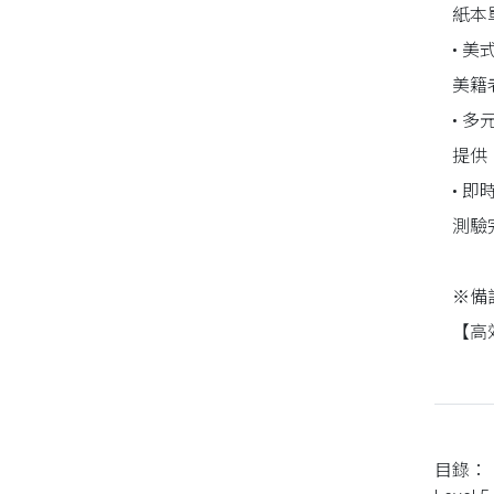
紙本
• 
美籍
• 
提供
• 
測驗
※備註
【高
目錄：