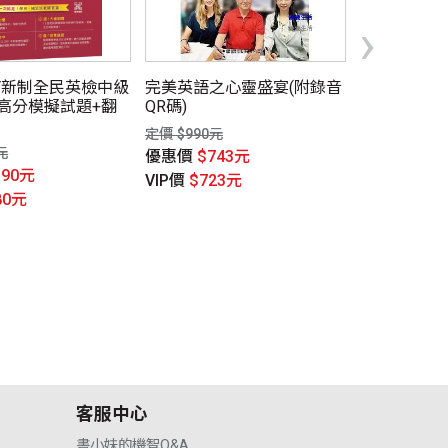
›
PT新制全民英檢中級
完美英語之心靈盛宴(附錄音
Grammar P
回高分模擬試題+翻
QR碼)
本+專屬互
資源)
定價 $990元
元
定價 $379元
優惠價
$743元
390元
優惠價
$29
VIP價
$723元
80元
VIP價
$284
客服中心
書小妹的機智Q&A