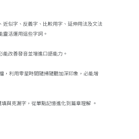
、近似字、反義字、比較用字、延伸用法及文法
能靈活運用這些字詞。
必能改善發音並增進口語能力。
載音檔，利用零星時間隨掃隨聽加深印象，必能增
意選填與克漏字，從單點記憶進化到篇章理解 。