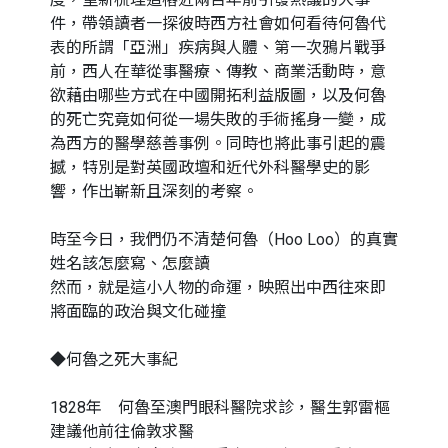
件，帶領讀者一探彼時西方社會如何看待何魯代
表的所謂「亞洲」疾病與人體、第一次鴉片戰爭
前，西人在華從事醫療、傳教、商業活動時，意
欲藉由哪些方式在中國開拓利益版圖，以及何魯
的死亡究竟如何從一場失敗的手術搖身一變，成
為西方的醫學慈善事例。同時也將此事引起的震
撼，特別是對英國政壇和近代外科醫學史的影
響，作出嶄新且深刻的考察。
時至今日，我們仍不清楚何魯（Hoo Loo）的真實
姓名該怎麼寫、怎麼讀
然而，就是這小人物的命運，映照出中西往來即
將面臨的政治與文化碰撞
◆何魯之死大事紀
1828年 何魯至澳門眼科醫院求診，醫生郭雷樞
建議他前往倫敦求醫