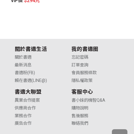
VIP價
$294元
V
關於書適生活
我的書適圈
關於書適
忘記密碼
最新消息
訂單查詢
書適粉(FB)
會員服務條款
賴在書適(LINE@)
隱私權政策
書適大聯盟
客服中心
異業合作提案
書小妹的機智Q&A
供應商合作
購物說明
業務合作
售後服務
廣告合作
聯絡我們