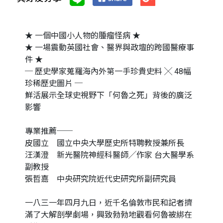
★ 一個中國小人物的腫瘤怪病 ★
★ 一場震動英國社會、醫界與政壇的跨國醫療事
件 ★
─ 歷史學家蒐羅海內外第一手珍貴史料 ╳ 48幅
珍稀歷史圖片 ─
鮮活展示全球史視野下「何魯之死」背後的廣泛
影響
專業推薦──
皮國立 國立中央大學歷史所特聘教授兼所長
汪漢澄 新光醫院神經科醫師╱作家 台大醫學系
副教授
張哲嘉 中央研究院近代史研究所副研究員
一八三一年四月九日，近千名倫敦市民和記者擠
滿了大解剖學劇場，興致勃勃地觀看何魯被綁在