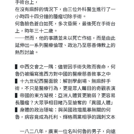
手術台上，
在沒有麻醉的情況下，由三位外科醫生進行了一
小時四十四分鐘的腫瘤切除手術。
何魯臉色蒼白如死，多次昏厥，最後死在手術台
上，時年三十二歲。
──然而，他的事蹟並未以死亡作結，而是由此
延伸出一系列醫療倫理、政治乃至慈善傳教上的
熱烈討論。
▌中西交會之一隅：儘管因手術失敗而喪命，何
魯仍被編寫進西方對中國的醫療慈善敘事之中
▌十九世紀西醫面貌：解剖學劇場、無麻醉手
術，不只是醫療行為，更是眾人矚目的奇觀表演
▌帝國的東方凝視：亞洲人體質更脆弱？更容易
長腫瘤？大眾爭相目睹乃至搶奪的「異國人體」
▌身體的政治隱喻：與英國政壇風暴無關的何
魯，病容竟成為托利、輝格兩黨相爭的諷刺文本
一八二八年，廣東一位名叫何魯的男子，向遠