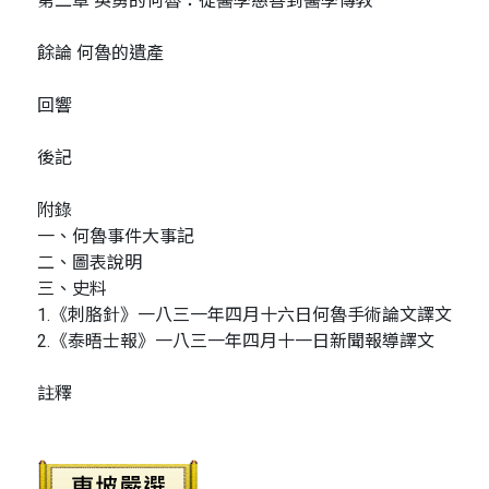
第二章 英勇的何魯：從醫學慈善到醫學傳教
餘論 何魯的遺產
回響
後記
附錄
一、何魯事件大事記
二、圖表說明
三、史料
1.《刺胳針》一八三一年四月十六日何魯手術論文譯文
2.《泰晤士報》一八三一年四月十一日新聞報導譯文
註釋