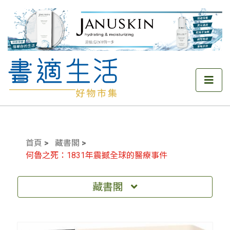
首頁
藏書閣
何魯之死：1831年震撼全球的醫療事件
藏書閣