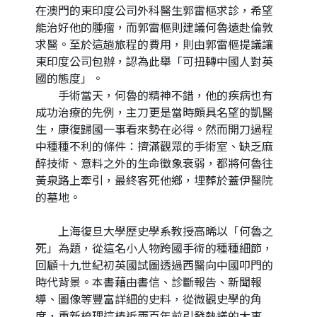
在澳門的東印度公司外科醫生郭雷樞求診，希望
能治好他的腫瘤，而郭雷樞則建議何魯遠赴倫敦
求醫。至於這趟旅程的費用，則由郭雷樞提議讓
東印度公司包辦，認為此舉「可扭轉中國人對英
國的態度」。
手術當天，何魯的精神不錯，他的疾病也有
成功治療的先例，主刀更是當時頗具名望的凱醫
生，康復歸國一事看來勢在必得。然而開刀過程
中種種不利的條件：擠滿觀眾的手術室、缺乏麻
醉技術、意料之外的生命徵象衰弱，都將何魯往
黃泉路上牽引，最終客死他鄉，埋葬於蓋伊醫院
的墓地。
上海復旦大學歷史學系教授高晞以「何魯之
死」為題，從這名小人物跨國手術的種種細節，
回顧十九世紀初英國試圖透過西醫向中國叩門的
時代背景。本書藉由書信、診斷報告、新聞報
導、圖像等豐富詳細的史料，從微觀史學的角
度，重新梳理這樁近兩百年前引發熱議的大事