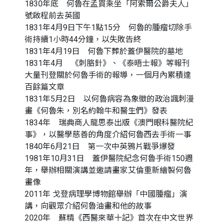
1830年底 何魯在孟買乘坐「阿索爾公爵夫人」
號啟程前去英國
1831年4月9日下午1點15分 何魯的腫瘤切除手
術持續1小時44分鐘，以失敗告終
1831年4月19日 何魯下葬於蓋伊醫院的墓地
1831年4月 《刺胳針》、《泰晤士報》等報刊
大量刊登關於何魯手術的報導，一個月內累積達
百餘篇文章
1831年5月2日 以何魯病容為象徵的政治諷刺漫
畫《何魯朱，別名約翰牛和醫生們》發表
1834年 瑞典商人龍思泰出版《澳門眼科醫院紀
事》，以醫學慈善的角度介紹何魯西去手術一事
1840年6月21日 第一次中英鴉片戰爭爆發
1981年10月31日 蓋伊醫院紀念何魯手術150週
年，舉辦相關演講並邀請畫家艾倫重新繪製何魯
畫像
2011年 戈登病理學博物館舉辦「中國腫瘤」演
講，向觀眾介紹何魯油畫和他的故事
2020年 蘇精《西醫來華十記》首次在中文世界