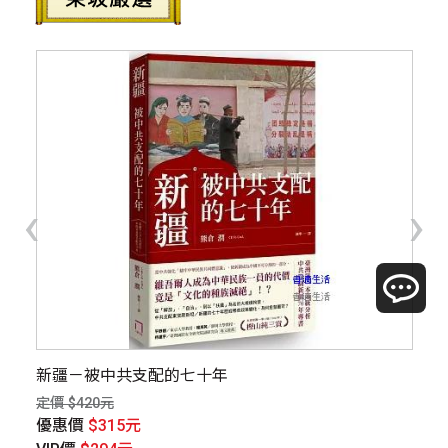
‹
›
0
新疆－被中共支配的七十年
航
地
定價 $420元
定價
優惠價
$315元
優