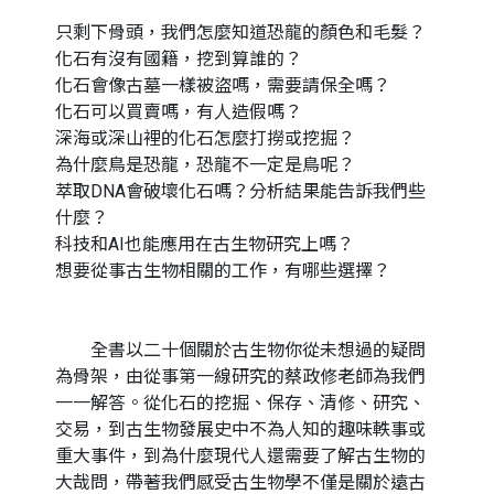
只剩下骨頭，我們怎麼知道恐龍的顏色和毛髮？
化石有沒有國籍，挖到算誰的？
化石會像古墓一樣被盜嗎，需要請保全嗎？
化石可以買賣嗎，有人造假嗎？
深海或深山裡的化石怎麼打撈或挖掘？
為什麼鳥是恐龍，恐龍不一定是鳥呢？
萃取DNA會破壞化石嗎？分析結果能告訴我們些
什麼？
科技和AI也能應用在古生物研究上嗎？
想要從事古生物相關的工作，有哪些選擇？
全書以二十個關於古生物你從未想過的疑問
為骨架，由從事第一線研究的蔡政修老師為我們
一一解答。從化石的挖掘、保存、清修、研究、
交易，到古生物發展史中不為人知的趣味軼事或
重大事件，到為什麼現代人還需要了解古生物的
大哉問，帶著我們感受古生物學不僅是關於遠古