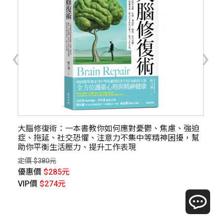
‹
›
大腦修復術：一本書教你如何應對憂鬱、焦慮、強迫
大
症、拖延、社交恐懼、注意力不集中等精神困擾，幫
念
助你平衡生活壓力、提升工作表現
定價
定價 $380元
優
優惠價
$285元
V
VIP價
$274元