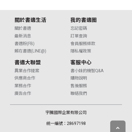
關於書適生活
我的書適圈
關於書適
忘記密碼
最新消息
訂單查詢
書適粉(FB)
會員服務條款
賴在書適(LINE@)
隱私權政策
書適大聯盟
客服中心
異業合作提案
書小妹的機智Q&A
供應商合作
購物說明
業務合作
售後服務
廣告合作
聯絡我們
宇騰國際企業有限公司
統一編號：28697198