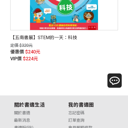
【五南書展】STEM的一天：科技
斯
定價 $320元
定價
優惠價
$240元
優
VIP價
$224元
V
關於書適生活
我的書適圈
關於書適
忘記密碼
最新消息
訂單查詢
書適粉(FB)
會員服務條款