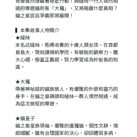
背後竟然隱藏著祕密行動！與緹絲一行人偶然相
遇的導遊貓劍客「大羅」，又將揭露什麼真相？
貓之島宮廷爭霸即將展開！
▍本集故事人物簡介
★緹絲
本名忒緹絲，熊媽收養的十歲人類女孩，在首都
島長大，現就讀揚帆學院，有敏銳的觀察力，膽
大心細，極富正義感，努力學習成為好船長的知
識。
★大羅
帶著神祕感的貓族旅人，有優雅的外貌和靈巧的
身手，在貓之島碼頭和緹絲一群人偶然相遇，成
為這次旅程的導遊。
★貓皇子
貓之島皇族領袖，優雅的暹羅貓。個性文靜，情
感細膩。雖有治理國家的決心，卻因體弱多病，