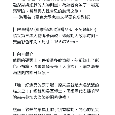
題探討與細膩的人物刻畫，為讀者開啟了一場充
滿冒險、智慧與人性省思的航海之旅。
——游珮芸（臺東大學兒童文學研究所教授）
▍限量贈品 (※贈完改出無贈品版, 不另通知※)
精采第三集人物牌卡兩款，珍藏動人故事時刻。
雙面彩色印刷，尺寸：15.6X7.6cm。
▍內容簡介
熱鬧的碼頭上，停著很多艘漁船，船都綁上了彩
色小布旗，原來這幾天是「大漁節」，貓之島充
滿熱鬧的節日氣氛。
「哇！好漂亮的旗子喔！原來這就是大名鼎鼎的
貓之島！」緹絲和長耳博士、黑眼圈代表揚帆學
院前來參加大漁節的開幕典禮。
然而，歡樂的祭典上似乎別有騷動，開心的氣氛