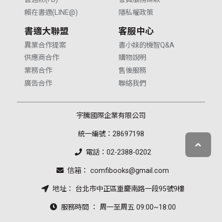
賴在書適(LINE@)
隱私權政策
書適大聯盟
客服中心
異業合作提案
書小妹的機智Q&A
供應商合作
購物說明
業務合作
售後服務
廣告合作
聯絡我們
宇騰國際企業有限公司
統一編號：28697198
電話：02-2388-0202
信箱： comfibooks@gmail.com
地址： 台北市中正區重慶南路一段95號9樓
服務時間 ： 周一至周五 09:00~18:00