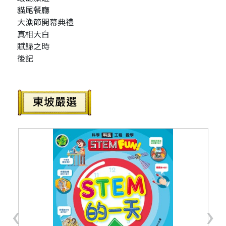
貓尾餐廳
大漁節開幕典禮
真相大白
賦歸之時
後記
‹
›