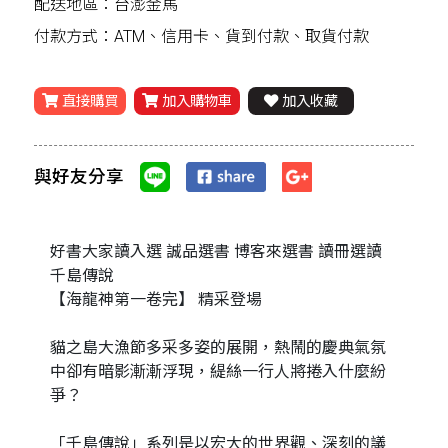
配送地區：台澎金馬
付款方式：ATM、信用卡、貨到付款、取貨付款
直接購買
加入購物車
加入收藏
與好友分享
好書大家讀入選 誠品選書 博客來選書 讀冊選讀
千島傳說
【海龍神第一卷完】 精采登場
貓之島大漁節多采多姿的展開，熱鬧的慶典氣氛
中卻有暗影漸漸浮現，緹絲一行人將捲入什麼紛
爭？
「千島傳說」系列是以宏大的世界觀、深刻的議