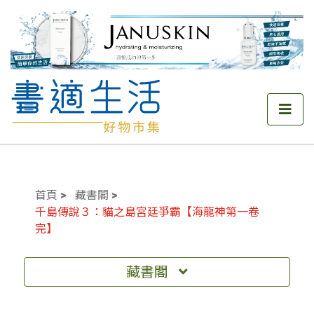
首頁
藏書閣
千島傳說３：貓之島宮廷爭霸【海龍神第一卷
完】
藏書閣