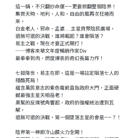
這一鍋，不只翻炒命運——更要掀翻整個陰界！
集齊天時、地利、人和，自由的風再次狂捲而
來，
白金老人、邪命、孟婆……主星齊聚陰民廣場，
退無可退的決戰，誰將崛起？誰會隕落？
易主之戰，現在才要正式開打！
──博客來華文年度暢銷作家Div
最拳拳到肉、燃度爆表的奇幻長篇力作！
七殺降世，易主在即，這是一場註定隕落七人的
殘酷死局！
蘊含萬民意志的紫色電箭直指政府大門，正面硬
撼最強主星天相岳老！
黑幫的反撲號角響起，政府的強權統治遭到瓦
解，
退無可退的決戰，第一個墜落主星的會是——？！
陰界第一神廚冷山饌火力全開！