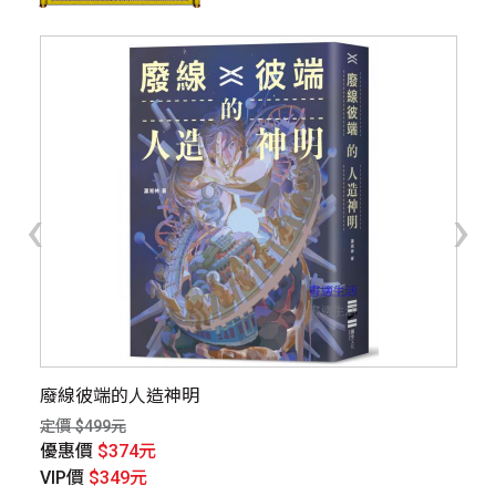
‹
›
廢線彼端的人造神明
失
定價 $499元
定價
優惠價
$374元
優
VIP價
$349元
V