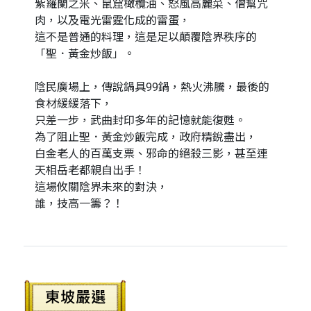
紫羅蘭之米、鼠窟橄欖油、怒風高麗菜、僧幫咒
肉，以及電光雷霆化成的雷蛋，
這不是普通的料理，這是足以顛覆陰界秩序的
「聖．黃金炒飯」。
陰民廣場上，傳說鍋具99鍋，熱火沸騰，最後的
食材緩緩落下，
只差一步，武曲封印多年的記憶就能復甦。
為了阻止聖．黃金炒飯完成，政府精銳盡出，
白金老人的百萬支票、邪命的絕殺三影，甚至連
天相岳老都親自出手！
這場攸關陰界未來的對決，
誰，技高一籌？！