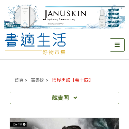
首頁
藏書閣
陰界黑幫【卷十四】
藏書閣