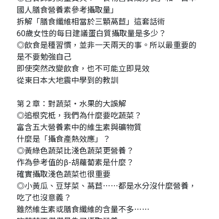
國人膳食營養素參考攝取量」
拆解「膳食纖維相當於三顆萵苣」這套話術
60歲女性的每日建議蛋白質攝取量是多少？
◎飲食是種習慣，並非一天兩天的事。所以最重要的
是不要勉強自己
即使突然改變飲食，也不可能立即見效
從東日本大地震中學到的教訓
第２章：對蔬菜・水果的大誤解
◎追根究柢，我們為什麼要吃蔬菜？
富含五大營養素中的維生素與礦物質
什麼是「攝食產熱效應」？
◎黃綠色蔬菜比淺色蔬菜更營養？
作為參考值的β-胡蘿蔔素是什麼？
確實攝取淺色蔬菜也很重要
◎小黃瓜、豆芽菜、萵苣⋯⋯都是水分沒什麼營養，
吃了也沒意義？
雖然維生素或膳食纖維的含量不多⋯⋯