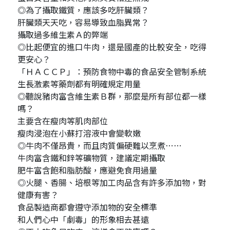
◎為了攝取鐵質，應該多吃肝臟類？
肝臟類天天吃，容易導致血脂異常？
攝取過多維生素Ａ的弊端
◎比起便宜的進口牛肉，還是國產的比較安全，吃得
更安心？
「ＨＡＣＣＰ」：預防食物中毒的食品安全管制系統
生長激素等藥劑都有明確規定用量
◎聽說豬肉富含維生素Ｂ群，那麼是所有部位都一樣
嗎？
主要含在瘦肉等肌肉部位
瘦肉浸泡在小蘇打溶液中會變軟嫩
◎牛肉不僅昂貴，而且肉質偏硬難以烹煮⋯⋯
牛肉富含鐵和鋅等礦物質，建議定期攝取
肥牛富含飽和脂肪酸，應避免食用過量
◎火腿、香腸、培根等加工肉品含有許多添加物，對
健康有害？
食品製造商都會遵守添加物的安全標準
和人們心中「劇毒」的形象相去甚遠