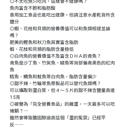
◎不太吃魚只吃肉，這樣會不健康嗎？
魚肉富含不飽和脂肪酸
善用加工食品也能吃出健康，但請注意水產乾貨所含
鹽分
◎蝦、花枝和貝類的營養價值可以和魚類相提並論
嗎？
肥美的鰹魚和秋刀魚其實富含脂肪
蝦、花枝和貝類的脂肪含量極低
◎白肉魚的營養價值不及富含ＤＨＡ的青魚？
青魚是沙丁魚、竹筴魚、鯖魚等背部偏青黑色的紅肉
魚
鱈魚、鯛魚和鮭魚等白肉魚，脂肪含量偏少
◎甜不辣、竹輪等魚漿製品可以替代魚類嗎？
可以攝取到蛋白質，但４～５片的甜不辣含鹽量高達
1.5克
◎被譽為「完全營養食品」的雞蛋，一天最多可以吃
幾顆？─
雖然會導致膽固醇過高這個「蛋的冤罪」已經平
反⋯⋯