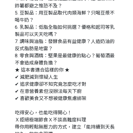
鈴薯都避之惟恐不及？
5. 豆製品：用豆製品取代肉類海鮮？只喝豆漿不
喝牛奶？
6. 乳製品：低脂全脂如何挑選？優格和起司等乳
製品可以天天吃嗎？
7. 調味與油脂：發酵食品有益健康？人造奶油的
反式脂肪是地雷？
8. 零食與酒精：堅果是最健康的點心？葡萄酒最
不會造成身體負擔？
★ 這本書適合這樣的你 ★
✔ 減肥減到懷疑人生
✔ 追求健康卻不知究竟怎麼吃才對
✔ 在意營養素但沒辦法每天下廚
✔ 喜歡美食又不想被健康焦慮綁架
吃得安心，也能吃得開心！
Ｘ拒絕極端節食Ｘ不談高難度料理
帶你用輕鬆無壓力的方式，建立「能持續到天長