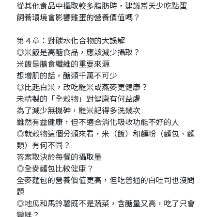
從其他食品中攝取較多脂肪時，建議當天少吃點蛋
飼養環境會影響雞蛋的營養價值嗎？
第４章：對碳水化合物的大誤解
◎米飯是高醣食品，應該減少攝取？
米飯是膳食纖維的重要來源
想增肌的話，醣類千萬不可少
◎比起白米，改吃糙米或燕麥更健康？
未精製的「全穀物」對健康有何益處
為了減少無機砷，糙米記得多洗幾次
雖然有益健康，但不適合消化吸收功能不好的人
◎就穀物這個分類來看，米（飯）和麵粉（麵包、麵
類）有何不同？
答案取決於每餐的攝取量
◎全麥麵包比較健康？
全麥麵包的營養價值更高，但吃普通的白吐司也沒問
題
◎地瓜和馬鈴薯既不是蔬菜，含醣量又高，吃了只會
變胖？