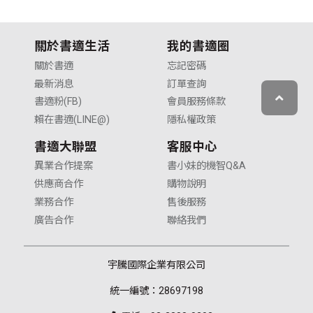
關於書適生活
我的書適圈
關於書適
忘記密碼
最新消息
訂單查詢
書適粉(FB)
會員服務條款
賴在書適(LINE@)
隱私權政策
書適大聯盟
客服中心
異業合作提案
書小妹的機智Q&A
供應商合作
購物說明
業務合作
售後服務
廣告合作
聯絡我們
宇騰國際企業有限公司
統一編號：28697198