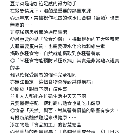
豆芽菜是增加飽足感的得力助手
在緊急情況下，泡麵是重要的熱量來源
◎近年來，常被視作地雷的碳水化合物（醣類）也是
無辜的⋯⋯
非糖尿病患者無須過度減醣
◎最重要的是「飲食均衡」，攝取足夠的五大營養素
人體需要蛋白質，也需要碳水化合物和維生素
攝取多種食物，自然就能攝取到多種營養素
◎「某種食物能預防某種疾病」其實是非常難以證實
的事
難以確保受試者的條件完全相同
亦無法斷定「這個食物會導致某種疾病」
◎關於「親自下廚」這件事
並非人人都能在忙碌生活中天天下廚
只要懂得搭配，便利商店熟食也能吃出健康
◎食品「天然」與否，對其營養價值的影響有多大？
有機蔬菜雖然聽起來很健康⋯⋯
添加物是「食品加工」的智慧結晶
◎營養師的衡量寶典：「食物營養成分表」和「日本