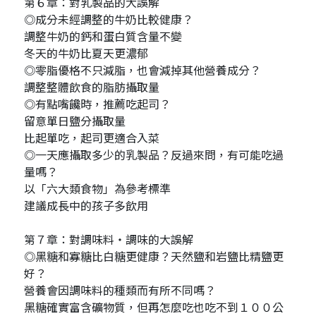
第６章：對乳製品的大誤解
◎成分未經調整的牛奶比較健康？
調整牛奶的鈣和蛋白質含量不變
冬天的牛奶比夏天更濃郁
◎零脂優格不只減脂，也會減掉其他營養成分？
調整整體飲食的脂肪攝取量
◎有點嘴饞時，推薦吃起司？
留意單日鹽分攝取量
比起單吃，起司更適合入菜
◎一天應攝取多少的乳製品？反過來問，有可能吃過
量嗎？
以「六大類食物」為參考標準
建議成長中的孩子多飲用
第７章：對調味料・調味的大誤解
◎黑糖和寡糖比白糖更健康？天然鹽和岩鹽比精鹽更
好？
營養會因調味料的種類而有所不同嗎？
黑糖確實富含礦物質，但再怎麼吃也吃不到１００公