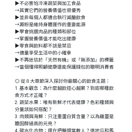
▶不必害怕冷凍蔬菜與加工食品
→其實它們的營養價值也很優秀
▶並非每個人都適合執行減醣飲食
→澱粉是維持身體運作的重要能源
▶學會挑選肉品的種類和部位
→掌握營養價值才能吃出健康
▶零食與飲料都不該是禁忌
→適量享受生活中的小確幸
▶不再迷信於「天然有機」或「無添加」的標籤
→當個懂得照顧健康還能保護錢包的聰明消費者
◎ 從８大章節深入探討你最關心的飲食主題：
1. 基本觀念：為什麼越飲控心越累？到底哪種飲
食方式才正確？
2. 蔬菜水果：唯有新鮮才代表健康？色彩種類與
分量該如何搭配？
3. 肉類與海鮮：只注重蛋白質含量？以為雞蛋是
膽固醇過高的元兇？
4. 碳水化合物：還在把醣類當敵人？連地瓜和馬