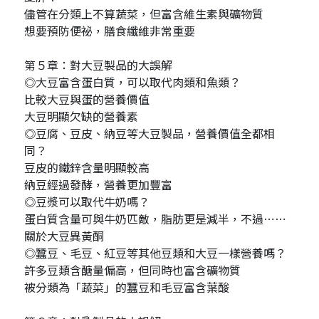
儘管在分類上不算蔬菜，但富含維生素與礦物質
想要預防便祕，膳食纖維非常重要
第５章：對大豆製品的大誤解
◎大豆富含蛋白質，可以取代肉類和魚類？
比較大豆與蛋的營養價值
大豆明顯欠缺的營養素
◎豆腐、豆皮、納豆等大豆製品，營養價值全都相
同？
豆皮的鐵鋅含量明顯較高
納豆經過發酵，營養更加豐富
◎豆漿可以取代牛奶嗎？
蛋白質含量可與牛奶匹敵，脂肪更是減半，不過⋯⋯
關於大豆異黃酮
◎蠶豆、毛豆、紅豆等其他豆類和大豆一樣營養嗎？
許多豆類含醣量偏高，但同時也富含礦物質
被分類為「蔬菜」的蠶豆和毛豆富含葉酸