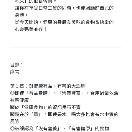
地久」的飲食習慣。
讓你在享受日常三餐的同時，也能照顧好自己的
身體，
從今天開始，健康的身體＆美味的食物＆快樂的
心靈完美並存！
目錄：
序言
第１章：對健康有益・有害的大誤解
◎即使「有益身體」、「營養豐富」，食用過量依舊
有害健康
關於「健康食物」的資訊良莠不齊
關鍵在於「量」。即使是水，喝太多也會有水中毒的
風險
◎被誤認為「沒有營養」、「有害健康」的食物