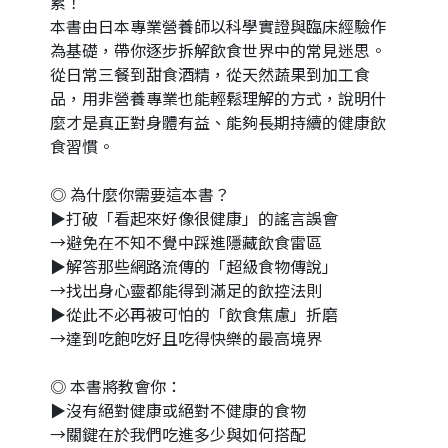
累！
本書由日本專業營養師以科學實證與臨床經驗作
為基礎，帶你逐步拆解飲食世界中的常見迷思。
從日常三餐到甜食酒精，從天然蔬果到加工食
品，用非營養專業也能輕鬆理解的方式，說明什
麼才是真正對身體有益、能夠長期持續的健康飲
食習慣。
◎ 為什麼你需要這本書？
▶打破「看起來好像很健康」的謠言誤會
→避免在不知不覺中踩進隱藏飲食雷區
▶解答那些網路流傳的「超級食物傳說」
→找出身心靈都能得到滿足的飲控法則
▶從此不必再被可怕的「飲食焦慮」折磨
→達到吃飽吃好且吃得快樂的最高境界
◎ 本書將教會你：
▶沒有絕對健康或絕對不健康的食物
→關鍵在於我們吃進多少與如何搭配