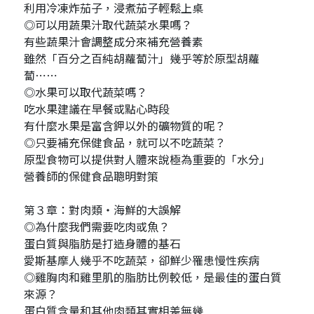
利用冷凍炸茄子，浸煮茄子輕鬆上桌
◎可以用蔬果汁取代蔬菜水果嗎？
有些蔬果汁會調整成分來補充營養素
雖然「百分之百純胡蘿蔔汁」幾乎等於原型胡蘿
蔔⋯⋯
◎水果可以取代蔬菜嗎？
吃水果建議在早餐或點心時段
有什麼水果是富含鉀以外的礦物質的呢？
◎只要補充保健食品，就可以不吃蔬菜？
原型食物可以提供對人體來說極為重要的「水分」
營養師的保健食品聰明對策
第３章：對肉類・海鮮的大誤解
◎為什麼我們需要吃肉或魚？
蛋白質與脂肪是打造身體的基石
愛斯基摩人幾乎不吃蔬菜，卻鮮少罹患慢性疾病
◎雞胸肉和雞里肌的脂肪比例較低，是最佳的蛋白質
來源？
蛋白質含量和其他肉類其實相差無幾