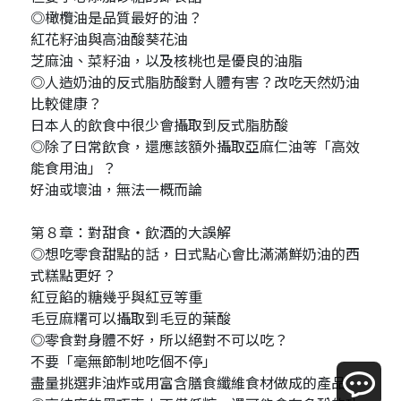
◎橄欖油是品質最好的油？
紅花籽油與高油酸葵花油
芝麻油、菜籽油，以及核桃也是優良的油脂
◎人造奶油的反式脂肪酸對人體有害？改吃天然奶油
比較健康？
日本人的飲食中很少會攝取到反式脂肪酸
◎除了日常飲食，還應該額外攝取亞麻仁油等「高效
能食用油」？
好油或壞油，無法一概而論
第８章：對甜食・飲酒的大誤解
◎想吃零食甜點的話，日式點心會比滿滿鮮奶油的西
式糕點更好？
紅豆餡的糖幾乎與紅豆等重
毛豆麻糬可以攝取到毛豆的葉酸
◎零食對身體不好，所以絕對不可以吃？
不要「毫無節制地吃個不停」
盡量挑選非油炸或用富含膳食纖維食材做成的產品