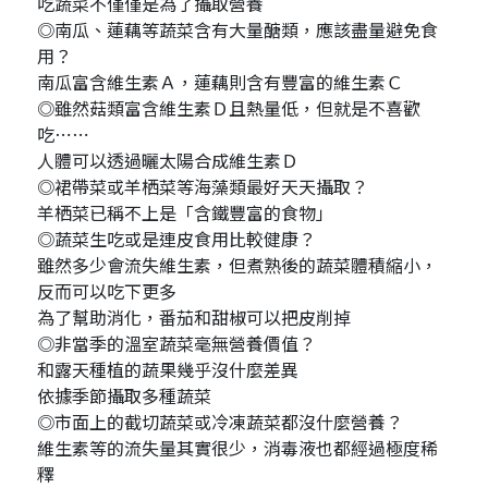
吃蔬菜不僅僅是為了攝取營養
◎南瓜、蓮藕等蔬菜含有大量醣類，應該盡量避免食
用？
南瓜富含維生素Ａ，蓮藕則含有豐富的維生素Ｃ
◎雖然菇類富含維生素Ｄ且熱量低，但就是不喜歡
吃⋯⋯
人體可以透過曬太陽合成維生素Ｄ
◎裙帶菜或羊栖菜等海藻類最好天天攝取？
羊栖菜已稱不上是「含鐵豐富的食物」
◎蔬菜生吃或是連皮食用比較健康？
雖然多少會流失維生素，但煮熟後的蔬菜體積縮小，
反而可以吃下更多
為了幫助消化，番茄和甜椒可以把皮削掉
◎非當季的溫室蔬菜毫無營養價值？
和露天種植的蔬果幾乎沒什麼差異
依據季節攝取多種蔬菜
◎市面上的截切蔬菜或冷凍蔬菜都沒什麼營養？
維生素等的流失量其實很少，消毒液也都經過極度稀
釋