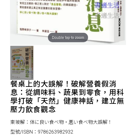
Double tap to zoom
餐桌上的大誤解！破解營養假消
息：從調味料、蔬果到零食，用科
學打破「天然」健康神話，建立無
壓力飲食觀念
東坡解：体に良い食べ物・悪い食べ物大誤解！
型號/ISBN：9786263982932