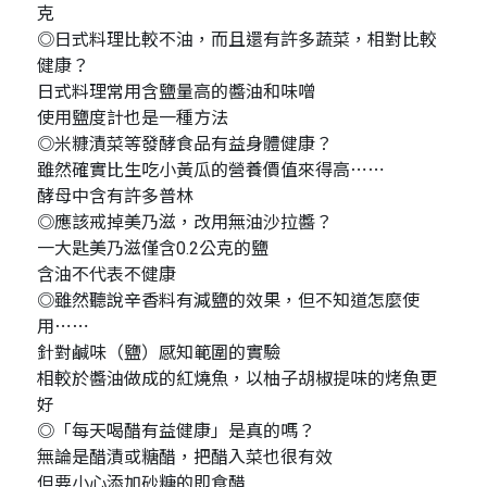
克
◎日式料理比較不油，而且還有許多蔬菜，相對比較
健康？
日式料理常用含鹽量高的醬油和味噌
使用鹽度計也是一種方法
◎米糠漬菜等發酵食品有益身體健康？
雖然確實比生吃小黃瓜的營養價值來得高⋯⋯
酵母中含有許多普林
◎應該戒掉美乃滋，改用無油沙拉醬？
一大匙美乃滋僅含0.2公克的鹽
含油不代表不健康
◎雖然聽說辛香料有減鹽的效果，但不知道怎麼使
用⋯⋯
針對鹹味（鹽）感知範圍的實驗
相較於醬油做成的紅燒魚，以柚子胡椒提味的烤魚更
好
◎「每天喝醋有益健康」是真的嗎？
無論是醋漬或糖醋，把醋入菜也很有效
但要小心添加砂糖的即食醋