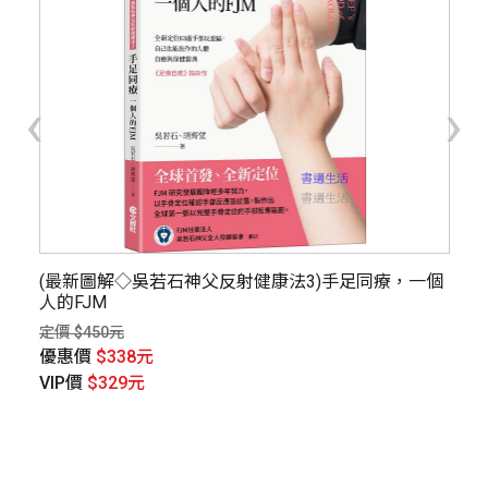
‹
›
(最新圖解◇吳若石神父反射健康法3)手足同療，一個
圖
人的FJM
整
長
定價 $450元
定價
優惠價
$338元
優
VIP價
$329元
V