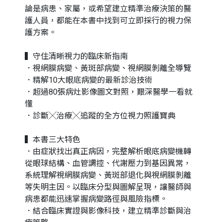
論是病患、家屬，或希望建立精準治療決策的醫
護人員，都能在本書中找到可立即採行的視力保
護方案。
▍守住清晰視力的臨床新指南
．視網膜病變、黃斑部病變、視網膜剝離全導覽
．精解10大眼底病變的最新診治技術
．超過80張病灶影像圖文對照，艱深醫學一看就
懂
．診斷╳治療╳追蹤的全方位視力照護寶典
▍本書三大特色
．由症狀找出真正病因，完整解析眼底病變機轉
從眼球結構、血管調控、代謝壓力到基因異常，
系統理解視網膜病變、黃斑部退化與視網膜剝離
等失明主因。以臨床分型與圖解呈現，讓醫師與
病患都能迅速掌握病變路徑與風險指標。
．結合臨床實證與影像科技，建立精準診斷與治