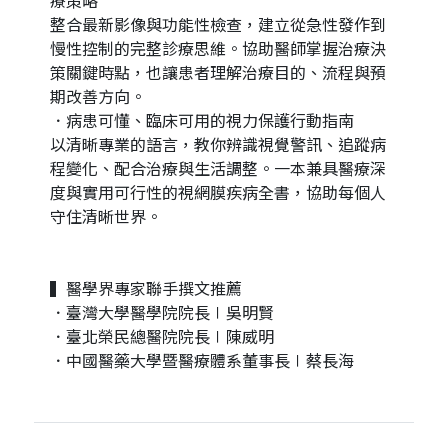
療策略
整合最新影像與功能性檢查，建立從急性發作到
慢性控制的完整診療思維。協助醫師掌握治療決
策關鍵時點，也讓患者理解治療目的、流程與預
期改善方向。
．病患可懂、臨床可用的視力保護行動指南
以清晰專業的語言，教你辨識視覺警訊、追蹤病
程變化、配合治療與生活調整。一本兼具醫療深
度與實用可行性的視網膜疾病全書，協助每個人
守住清晰世界。
▍醫學界專家聯手撰文推薦
．臺灣大學醫學院院長∣吳明賢
．臺北榮民總醫院院長∣陳威明
．中國醫藥大學暨醫療體系董事長∣蔡長海