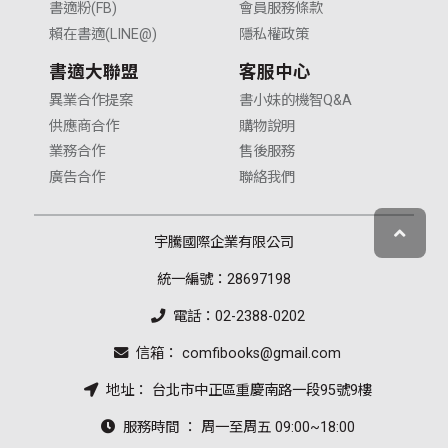
書適粉(FB)
會員服務條款
賴在書適(LINE@)
隱私權政策
書適大聯盟
客服中心
異業合作提案
書小妹的機智Q&A
供應商合作
購物說明
業務合作
售後服務
廣告合作
聯絡我們
宇騰國際企業有限公司
統一編號：28697198
電話：02-2388-0202
信箱： comfibooks@gmail.com
地址： 台北市中正區重慶南路一段95號9樓
服務時間 ： 周一至周五 09:00~18:00