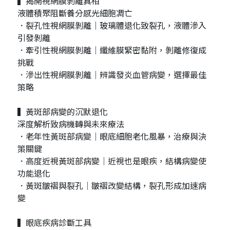
▍揭開視網膜剝離真相
液體積聚阻斷養分感光細胞凋亡
．裂孔性視網膜剝離｜玻璃體退化致裂孔，液體滲入
引發剝離
．牽引性視網膜剝離｜纖維膜緊密黏附，剝離修復成
挑戰
．滲出性視網膜剝離｜辨識發炎血管病變，選擇最佳
策略
▍黃斑部病變的沉默退化
深度解析致病機轉與未來療法
．老年性黃斑部病變｜眼底細胞老化風暴，治療與決
策關鍵
．高度近視黃斑部病變｜近視也是眼疾，結構病變使
功能退化
．黃斑皺褶與裂孔｜皺褶改變結構，裂孔形成加速病
變
▍眼底疾病診斷工具