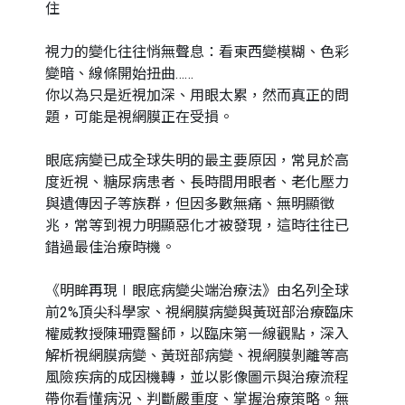
住
視力的變化往往悄無聲息：看東西變模糊、色彩
變暗、線條開始扭曲……
你以為只是近視加深、用眼太累，然而真正的問
題，可能是視網膜正在受損。
眼底病變已成全球失明的最主要原因，常見於高
度近視、糖尿病患者、長時間用眼者、老化壓力
與遺傳因子等族群，但因多數無痛、無明顯徵
兆，常等到視力明顯惡化才被發現，這時往往已
錯過最佳治療時機。
《明眸再現∣眼底病變尖端治療法》由名列全球
前2%頂尖科學家、視網膜病變與黃斑部治療臨床
權威教授陳珊霓醫師，以臨床第一線觀點，深入
解析視網膜病變、黃斑部病變、視網膜剝離等高
風險疾病的成因機轉，並以影像圖示與治療流程
帶你看懂病況、判斷嚴重度、掌握治療策略。無