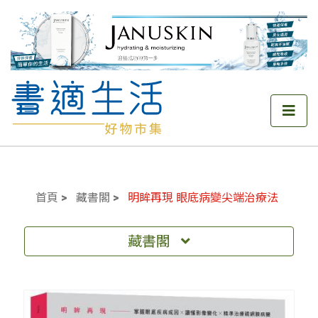
首頁
藏書閣
明眸再現 眼底病變尖端治療法
藏書閣