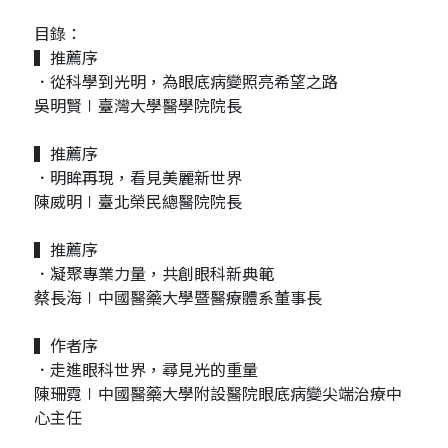
目錄：
▍推薦序
．從科學到光明，為眼底病變照亮希望之路
吳明賢∣臺灣大學醫學院院長
▍推薦序
．明眸再現，看見美麗新世界
陳威明∣臺北榮民總醫院院長
▍推薦序
．凝聚專業力量，共創眼科新典範
蔡長海∣中國醫藥大學暨醫療體系董事長
▍作者序
．走進眼科世界，尋見光的重量
陳珊霓∣中國醫藥大學附設醫院眼底病變尖端治療中
心主任