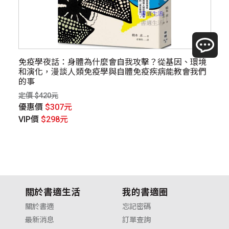
免疫學夜話：身體為什麼會自我攻擊？從基因、環境
創
和演化，漫談人類免疫學與自體免疫疾病能教會我們
定價
的事
優
定價 $420元
V
優惠價
$307元
VIP價
$298元
關於書適生活
我的書適圈
關於書適
忘記密碼
最新消息
訂單查詢