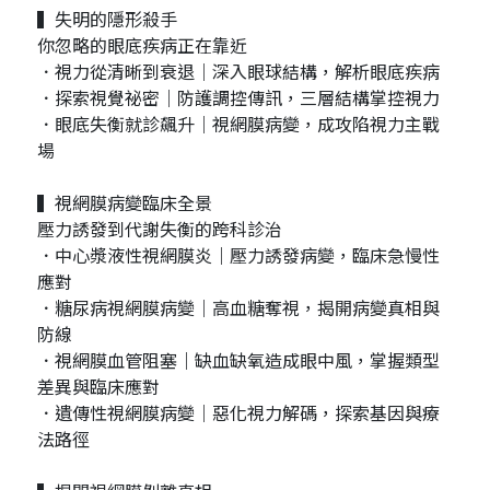
▍失明的隱形殺手
你忽略的眼底疾病正在靠近
．視力從清晰到衰退｜深入眼球結構，解析眼底疾病
．探索視覺祕密｜防護調控傳訊，三層結構掌控視力
．眼底失衡就診飆升｜視網膜病變，成攻陷視力主戰
場
▍視網膜病變臨床全景
壓力誘發到代謝失衡的跨科診治
．中心漿液性視網膜炎｜壓力誘發病變，臨床急慢性
應對
．糖尿病視網膜病變｜高血糖奪視，揭開病變真相與
防線
．視網膜血管阻塞｜缺血缺氧造成眼中風，掌握類型
差異與臨床應對
．遺傳性視網膜病變｜惡化視力解碼，探索基因與療
法路徑