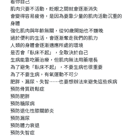
看你自己
肌肉只要不活動，眨眼之間就會逐漸消失
會變得容易疲倦，是因為要靠少量的肌肉活動沉重的
身體
強化肌肉與年齡無關，從90歲開始也不嫌晚
過於便利的生活，會逐漸奪走我們的肌力
人類的身體會逐漸適應所處的環境
是否會「臥床不起」，全取決於自己
生病能靠吃藥治療，但肌肉無法用藥增長
為了避免「臥床不起」，不要生病也很重要
為了不要生病，有氧運動不可少
肥胖、漏尿、失智⋯⋯也要想辦法來避免這些疾病
預防骨質疏鬆症
預防肥胖
預防糖尿病
預防退化性膝關節炎
預防漏尿
預防體力衰退
預防失智症