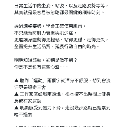
日常生活中的坐姿、站姿，以及走路姿勢等等，
其實就是最容易被忽略卻最關鍵的訓練時刻。
透過調整姿勢，學會正確使用肌肉，
不只能預防肌力衰退與肌少症，
更能讓身體動得更輕鬆、站得更穩、走得更久，
全面提升生活品質，延長行動自由的時光。
明明知道該動，卻總是做不到？
你是不是也有這些心聲⋯⋯
▲ 聽到「運動」兩個字就渾身不舒服，想到會流
汗更是退避三舍
▲ 工作家庭蠟燭兩頭燒，根本擠不出時間上健身
房或在家運動
▲ 明顯感受到體力下滑，走沒幾步路就已經累到
喘不過氣