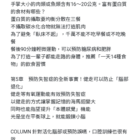
手掌大小的肉類或魚類含有16～20公克。富有蛋白質
的食材有哪些？
蛋白質的攝取要均衡分散在三餐
不攝取碳水化合物就無法打造肌肉
為了避免「臥床不起」，千萬不能不吃早餐或不吃晚
餐
餐後90分鐘輕微運動，可以預防糖尿病和肥胖
為了打造一輩子都能走路的身體，推薦「一天14種食
物」的飲食習慣
第5章 預防失智症的全新事實！健走可以防止「腦部
退化」
健走等有氧運動能有效預防失智症
以健走的方式讓掌握記憶的海馬迴變大
同時也能指望提升「本體感覺」機能
光是坐在平衡球上，就能鍛鍊小腦
COLUMN 針對活化腦部或預防誤嚥，口腔訓練也很有
效