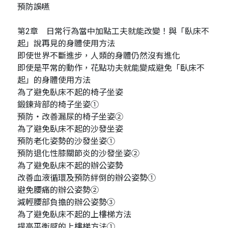
預防誤嚥
第2章 日常行為當中加點工夫就能改變！與「臥床不
起」說再見的身體使用方法
即使世界不斷進步，人類的身體仍然沒有進化
即使是平常的動作，花點功夫就能變成避免「臥床不
起」的身體使用方法
為了避免臥床不起的椅子坐姿
鍛鍊背部的椅子坐姿①
預防・改善漏尿的椅子坐姿②
為了避免臥床不起的沙發坐姿
預防老化姿勢的沙發坐姿①
預防退化性膝關節炎的沙發坐姿②
為了避免臥床不起的辦公姿勢
改善血液循環及預防絆倒的辦公姿勢①
避免腰痛的辦公姿勢②
減輕腰部負擔的辦公姿勢③
為了避免臥床不起的上樓梯方法
提高平衡感的上樓梯方法①