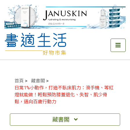
首頁
藏書閣
日常1%小動作，打造不臥床肌力：滑手機、等紅
燈就能做！輕鬆預防膝蓋退化、失智、肌少骨
鬆，邁向百歲行動力
藏書閣