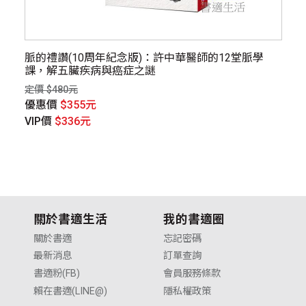
脈的禮讚(10周年紀念版)：許中華醫師的12堂脈學
平
課，解五臟疾病與癌症之謎
祛
定價 $480元
定價
優惠價
$355元
優
VIP價
$336元
V
關於書適生活
我的書適圈
關於書適
忘記密碼
最新消息
訂單查詢
書適粉(FB)
會員服務條款
賴在書適(LINE@)
隱私權政策