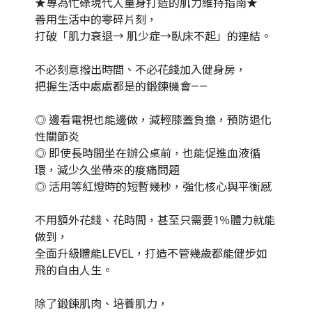
★專為忙碌現代人量身打造的肌力維持指南★
善用生活中的零碎片刻，
打破「肌力衰退→ 肌少症→臥床不起」的連結。
不必刻意撥出時間、不必花錢加入健身房，
把握生活中處處都是的鍛鍊機會——
◎ 邊看電視也能邊做，減輕膝蓋負擔，預防退化
性關節炎
◎ 即使長時間坐在辦公桌前，也能促進血液循
環，減少久坐帶來的痠痛問題
◎ 活用等紅燈時的短暫幾秒，強化核心與平衡感
不用額外花錢、花時間，甚至只需要1％體力就能
做到，
全面升級體能LEVEL，打造不管幾歲都能健步如
飛的自由人生。
除了鍛鍊肌肉、培養肌力，