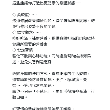
這些能讓你打造出更健康的身體狀態——
◇ 柔軟度⋯⋯
透過伸展改善僵硬問題，減少肩頸腰背痠痛，避
免衍伸出姿勢不良的問題
◇ 飲食觀念⋯⋯
吃好吃滿、補對營養，提供身體打造肌肉和維持
健康所需要的營養素
◇ 健走習慣⋯⋯
強化下肢與心肺功能，同時還能幫助維持海馬
迴，避免失智問題纏身
改變身體的使用方式、養成正確的生活習慣，
還有助於預防骨質疏鬆、肥胖、糖尿病、失
智⋯⋯等現代常見問題，
讓你不只是「不臥床」，更能活得精神充沛、行
動自如。
好習慣的養成從幾歲開始都不嫌晚，