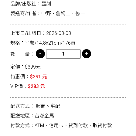
品牌/出版社：墨刻
製造商/作者：中野．詹姆士．修一
上市日/出版日：2026-03-03
規格：平裝/14.8x21cm/176頁
數 量：
定價：$399元
特惠價：
$291 元
VIP價：
$283 元
配送方式：
超商、宅配
配送地區：台澎金馬
付款方式：ATM、信用卡、貨到付款、取貨付款