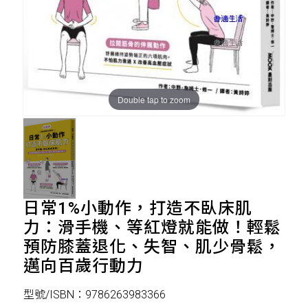
Double tap to zoom
日常1%小動作，打造不臥床肌
力：滑手機、等紅燈就能做！輕鬆
預防膝蓋退化、失智、肌少骨鬆，
邁向百歲行動力
型號/ISBN：9786263983366