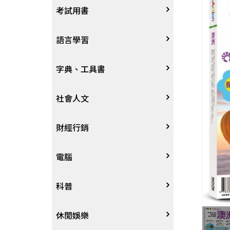
宗教
考試用書
星象星座命理
四技二專大學
語言學習
國考、檢定
英語/美語
字典、工具書
留學考試
日語
字辭典
社會人文
學習法/考試方法
韓語
百科、圖鑑
社會學、人文思想
財經行銷
國中小參考書
歐語
地圖集
法律
行銷廣告
電腦
東南亞語
其他工具書
政治
談判溝通
軟體
科普
閩南語/台語
軍事
電子商務&趨勢
硬體
大自然動植物
休閒娛樂