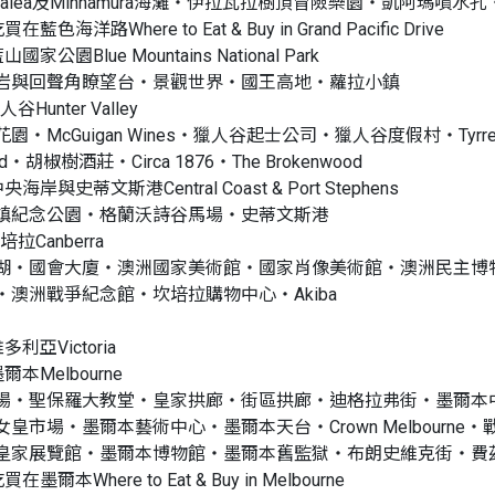
llalea及Minnamura海灘‧伊拉瓦拉樹頂冒險樂園‧凱阿瑪噴水孔‧Coola
吃買在藍色海洋路Where to Eat & Buy in Grand Pacific Drive
藍山國家公園Blue Mountains National Park
岩與回聲角瞭望台‧景觀世界‧國王高地‧蘿拉小鎮
人谷Hunter Valley
‧McGuigan Wines‧獵人谷起士公司‧獵人谷度假村‧Tyrrell’s V
ard‧胡椒樹酒莊‧Circa 1876‧The Brokenwood
 中央海岸與史蒂文斯港Central Coast & Port Stephens
鎮紀念公園‧格蘭沃詩谷馬場‧史蒂文斯港
坎培拉Canberra
湖‧國會大廈‧澳洲國家美術館‧國家肖像美術館‧澳洲民主博
‧澳洲戰爭紀念館‧坎培拉購物中心‧Akiba
維多利亞Victoria
 墨爾本Melbourne
場‧聖保羅大教堂‧皇家拱廊‧街區拱廊‧迪格拉弗街‧墨爾本
女皇市場‧墨爾本藝術中心‧墨爾本天台‧Crown Melbour
皇家展覽館‧墨爾本博物館‧墨爾本舊監獄‧布朗史維克街‧費
吃買在墨爾本Where to Eat & Buy in Melbourne