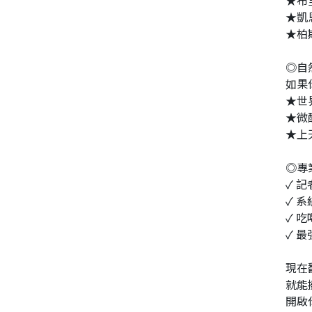
★布
★凱
同性、限制級小說
★柏
◎自
愛情小說
如果
★世
★微
★上
◎專
✓ 
✓ 
✓ 
✓ 
現在
就能
開啟