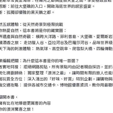
里斯本＆黃金海岸：在陽光之都與度假天堂之間，享受極致放鬆
恩斯：前往大堡礁的入口，開啟海底世界的感官盛宴。
斯：孤獨卻優雅的黑天鵝之都。
然五感體驗：從天然奇景到極限挑戰
你熱愛自然，這本書將是你的藏寶圖：
界遺產與自然奇觀： 橫跨大洋路、菲利普島、大堡礁、愛爾斯
醺酒香之旅： 走訪獵人谷、亞拉河谷及巴羅莎河谷，品味世界級
天下海的刺激體驗： 熱氣球、高空跳傘、爬雪梨大橋、四輪傳
業編輯把關：為什麼這本書是你的唯一首選？
記者實地特搜： 拒絕網路剪貼，所有景點均由記者親自採訪，並
系統化摘要歸納： 獨家整理「澳洲之最」，讓時間有限的旅人也
吃喝玩買全方位： 深入淺出的「好味、好買」特別企劃，讓購物
最強交通攻略： 提供各城市交通卡、博物館優惠資訊，教你用最
翻開本書，
擁有比在地導遊更厲害的內容
你的澳洲驚喜之旅！