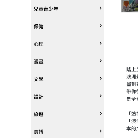
其他語言
哲學
生涯規劃
技能檢定
天文地理
體育運動
兒童青少年
中文
歷史地理
經營管理、成功學
電玩攻略
物理化學
音樂、樂譜
0~3歲
保健
歷史人物傳記
商學、經濟學
其他
科普
繪畫/書法
4~8歲
家庭、親子
心理
兩岸國際
投資理財
數學
攝影
8~12歲
疾病養生
心理學
漫畫
踏上
澳洲
人物傳記
航空
電影
12~18歲
醫療人文
勵志成長
漫畫
文學
墨刻
帶你
職場工作術
棋藝桌遊
遊戲書
人際關係
圖文繪本
中文文學
設計
是全
「這
寵物
英語書
生老病死
限制級漫畫
中文詩詞
藝術設計
旅遊
「澳
本的
時尚、瘦身、芳療
教育教養
武俠小說
居家佈置
台灣
食譜