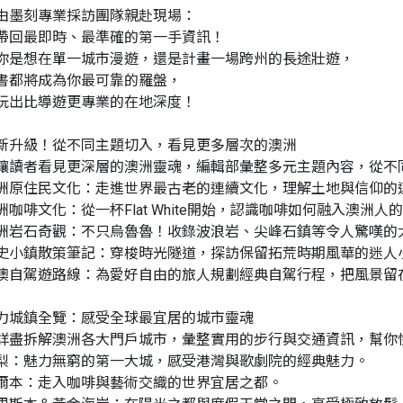
由墨刻專業採訪團隊親赴現場：
帶回最即時、最準確的第一手資訊！
你是想在單一城市漫遊，還是計畫一場跨州的長途壯遊，
書都將成為你最可靠的羅盤，
玩出比導遊更專業的在地深度！
新升級！從不同主題切入，看見更多層次的澳洲
讓讀者看見更深層的澳洲靈魂，編輯部彙整多元主題內容，從不
洲原住民文化：走進世界最古老的連續文化，理解土地與信仰的
洲咖啡文化：從一杯Flat White開始，認識咖啡如何融入澳洲人
洲岩石奇觀：不只烏魯魯！收錄波浪岩、尖峰石鎮等令人驚嘆的
史小鎮散策筆記：穿梭時光隧道，探訪保留拓荒時期風華的迷人
澳自駕遊路線：為愛好自由的旅人規劃經典自駕行程，把風景留
力城鎮全覽：感受全球最宜居的城市靈魂
詳盡拆解澳洲各大門戶城市，彙整實用的步行與交通資訊，幫你
梨：魅力無窮的第一大城，感受港灣與歌劇院的經典魅力。
爾本：走入咖啡與藝術交織的世界宜居之都。