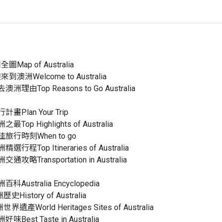
全圖Map of Australia
來到澳洲Welcome to Australia
去澳洲理由Top Reasons to Go Australia
行計畫Plan Your Trip
洲之最Top Highlights of Australia
最佳旅行時刻When to go
洲精選行程Top Itineraries of Australia
洲交通攻略Transportation in Australia
洲百科Australia Encyclopedia
歷史History of Australia
世界遺產World Heritages Sites of Australia
洲好味Best Taste in Australia