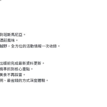
。
岩到塔斯馬尼亞。
酒莊風味。
動越野，全方位的活動情報一次收錄。
於出版前完成最新資料更新。
能精準抓到核心重點。
與美食不再踩雷。
聰明、最省錢的方式深度體驗。