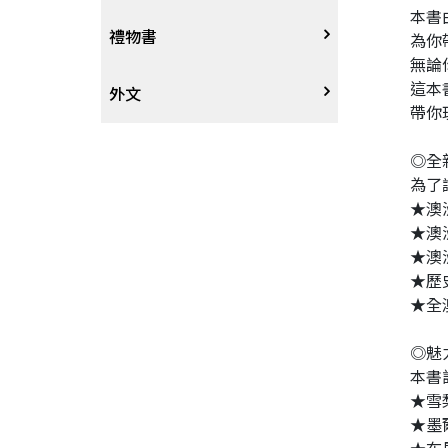
本書
戲劇、舞蹈
奇幻恐佈小說
建築工藝
中港澳
中式
禮物書
為你
無論
這本
動腦解謎
推理小說
園藝
日韓
西式
外文
帶你
性愛指南、寫真
歷史小說
手工藝、DIY
東南亞
烘焙西點
外文-醫療保健
◎全
為了
寫實、報導文學
歐美紐澳
餐飲指南
★澳
★澳
★澳
翻譯文學
世界其他
不分類食譜
★歷
★全
旅遊文學
飲品
◎魅
本書
飲食文學
★雪
★墨
寫作、字詞