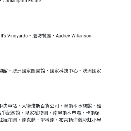
ngatta Estate
ineyards‧磨坊餐廳‧Audrey Wilkinson
物館‧澳洲國家圖書館‧國家科技中心‧澳洲國家
中央車站‧大衛瓊斯百貨公司‧墨爾本水族館‧維
ne‧戰爭紀念館‧皇家植物園‧南墨爾本市場‧卡爾頓
茲羅花園‧達克蘭‧聖科達‧布萊頓海灘彩虹小屋