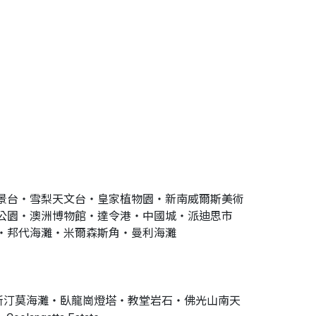
景台‧雪梨天文台‧皇家植物園‧新南威爾斯美術
公園‧澳洲博物館‧達令港‧中國城‧派迪思市
‧邦代海灘‧米爾森斯角‧曼利海灘
博物館‧奧斯汀莫海灘‧臥龍崗燈塔‧教堂岩石‧佛光山南天