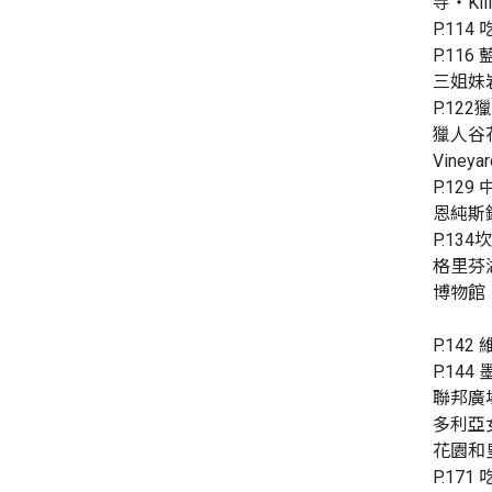
寺‧Ki
P.114 
P.116 
三姐妹
P.122獵
獵人谷花園
Viney
P.129
恩純斯
P.134
格里芬
博物館
P.142 
P.144
聯邦廣
多利亞
花園和
P.171 