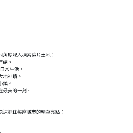
同角度深入探索這片土地：
連結。
的日常生活。
大地神蹟。
小鎮。
在最美的一刻。
快速抓住每座城市的精華亮點：