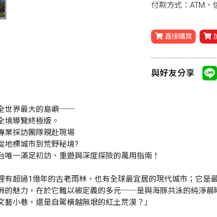
付款方式：ATM
直接購買
與好友分享
全世界最大的島嶼──
全境導覽終極版。
專業採訪團隊親赴現場
從地標城市到荒野秘境?
台唯一滿足初訪、重遊與深度探險的萬用指南！
裡有超過1億年的古老雨林，也有全球最宜居的現代城市；它是
洲的魅力，在於它難以被定義的多元──是與海豚共泳的純淨晨
文藝小巷，還是自駕橫越無垠的紅土荒漠？」