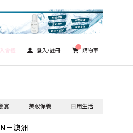
0
P入會禮
登入/註冊
購物車
饗宴
美妝保養
日用生活
ION－澳洲