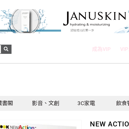
成為VIP
VI
藏書閣
影音、文創
3C家電
飲食
NEW ACT