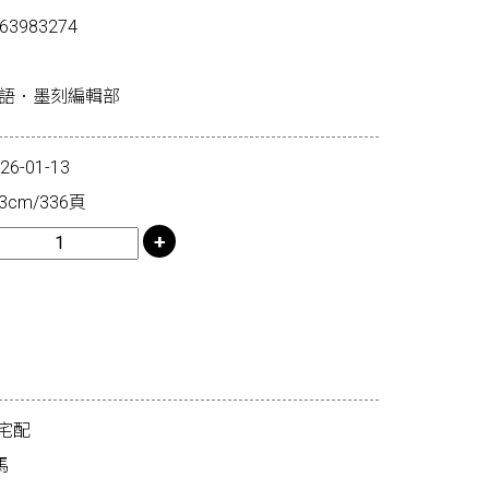
63983274
思語．墨刻編輯部
-01-13
3cm/336頁
宅配
馬