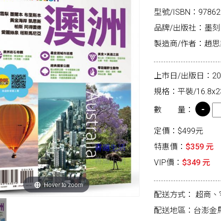
型號/ISBN：97862
品牌/出版社：墨刻
製造商/作者：趙
上市日/出版日：2026
規格：平裝/16.8x2
數 量：
定價：$499元
特惠價：
$359 元
VIP價：
$349 元
Hover to zoom
配送方式：
超商、
配送地區：台澎金