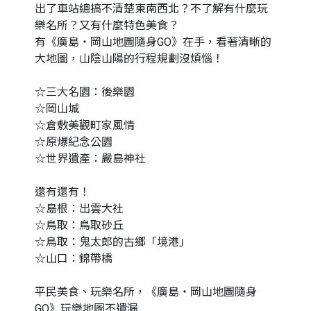
出了車站總搞不清楚東南西北？不了解有什麼玩
樂名所？又有什麼特色美食？
有《廣島‧岡山地圖隨身GO》在手，看著清晰的
大地圖，山陰山陽的行程規劃沒煩惱！
☆三大名園：後樂園
☆岡山城
☆倉敷美觀町家風情
☆原爆紀念公園
☆世界遺產：嚴島神社
還有還有！
☆島根：出雲大社
☆鳥取：鳥取砂丘
☆鳥取：鬼太郎的古鄉「境港」
☆山口：錦帶橋
平民美食、玩樂名所，《廣島‧岡山地圖隨身
GO》玩樂地圖不遺漏