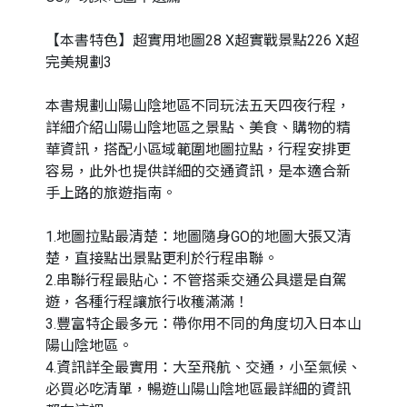
【本書特色】超實用地圖28 X超實戰景點226 X超
完美規劃3
本書規劃山陽山陰地區不同玩法五天四夜行程，
詳細介紹山陽山陰地區之景點、美食、購物的精
華資訊，搭配小區域範圍地圖拉點，行程安排更
容易，此外也提供詳細的交通資訊，是本適合新
手上路的旅遊指南。
1.地圖拉點最清楚：地圖隨身GO的地圖大張又清
楚，直接點出景點更利於行程串聯。
2.串聯行程最貼心：不管搭乘交通公具還是自駕
遊，各種行程讓旅行收穫滿滿！
3.豐富特企最多元：帶你用不同的角度切入日本山
陽山陰地區。
4.資訊詳全最實用：大至飛航、交通，小至氣候、
必買必吃清單，暢遊山陽山陰地區最詳細的資訊