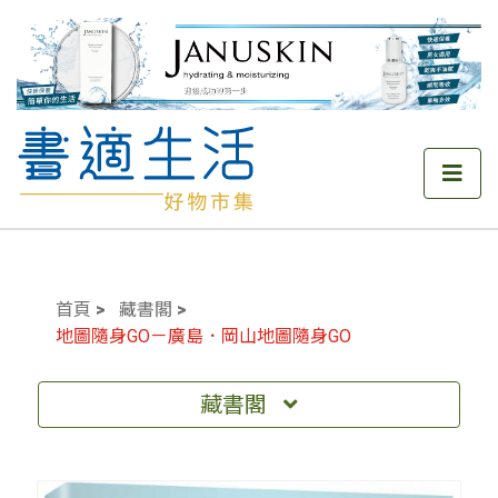
首頁
藏書閣
地圖隨身GO－廣島．岡山地圖隨身GO
藏書閣