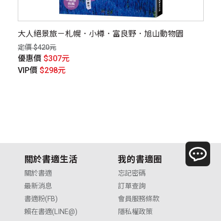
家贈
大人絕景旅－札幌．小樽．富良野．旭山動物園
日
認
定價 $420元
定價
優惠價
$307元
優
VIP價
$298元
V
關於書適生活
我的書適圈
關於書適
忘記密碼
最新消息
訂單查詢
書適粉(FB)
會員服務條款
賴在書適(LINE@)
隱私權政策