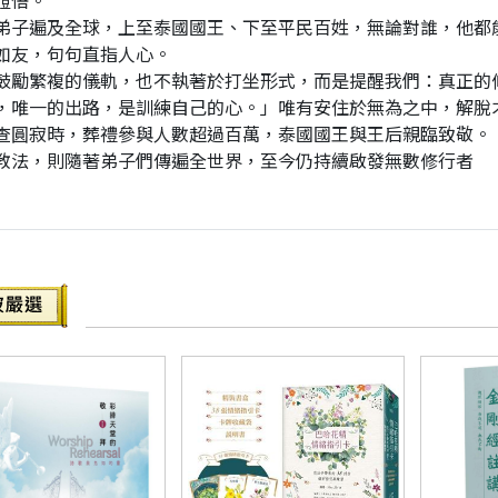
證悟。
弟子遍及全球，上至泰國國王、下至平民百姓，無論對誰，他都
如友，句句直指人心。
鼓勵繁複的儀軌，也不執著於打坐形式，而是提醒我們：真正的
，唯一的出路，是訓練自己的心。」唯有安住於無為之中，解脫
查圓寂時，葬禮參與人數超過百萬，泰國國王與王后親臨致敬。
教法，則隨著弟子們傳遍全世界，至今仍持續啟發無數修行者