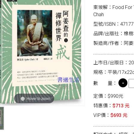
東坡解：Food For The 
Chah
型號/ISBN：47177
品牌/出版社：橡樹
製造商/作者：阿姜查A
上市日/出版日：2026
規格：平裝/17x22c
數 量：
定價：$990元
Hover to zoom
特惠價：
$713 元
VIP價：
$693 元