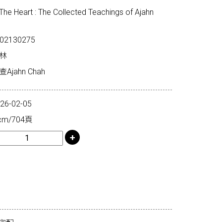
Heart : The Collected Teachings of Ajahn
02130275
林
jahn Chah
-02-05
m/704頁