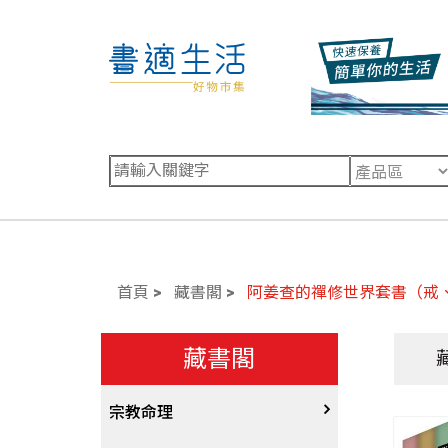
首頁
藏書閣
阿姜查的禪修世界套書（戒
藏書閣
宗教命理