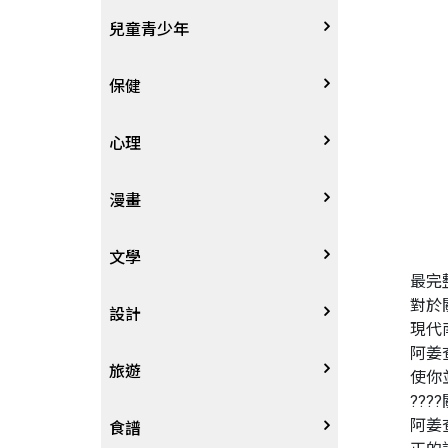
其他語言
哲學
生涯規劃
技能檢定
天文地理
體育運動
兒童青少年
中文
歷史地理
經營管理、成功學
電玩攻略
物理化學
音樂、樂譜
0~3歲
保健
歷史人物傳記
商學、經濟學
其他
科普
繪畫/書法
4~8歲
家庭、親子
心理
兩岸國際
投資理財
數學
攝影
8~12歲
疾病養生
心理學
漫畫
人物傳記
航空
電影
12~18歲
醫療人文
勵志成長
漫畫
文學
最完
對於
職場工作術
棋藝桌遊
遊戲書
人際關係
圖文繪本
中文文學
設計
現代
阿姜
寵物
英語書
生老病死
限制級漫畫
中文詩詞
藝術設計
旅遊
使你
???
阿姜
時尚、瘦身、芳療
教育教養
武俠小說
居家佈置
台灣
食譜