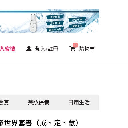
0
P入會禮
登入/註冊
購物車
饗宴
美妝保養
日用生活
修世界套書（戒、定、慧）