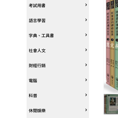
宗教
考試用書
星象星座命理
四技二專大學
語言學習
國考、檢定
英語/美語
字典、工具書
留學考試
日語
字辭典
社會人文
學習法/考試方法
韓語
百科、圖鑑
社會學、人文思想
財經行銷
國中小參考書
歐語
地圖集
法律
行銷廣告
電腦
東南亞語
其他工具書
政治
談判溝通
軟體
科普
閩南語/台語
軍事
電子商務&趨勢
硬體
大自然動植物
休閒娛樂