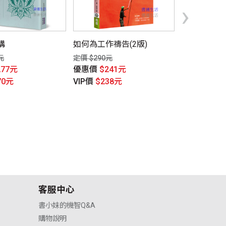
›
講
如何為工作禱告(2版)
明公啟示錄
孝道文化－
元
定價 $290元
1
277元
優惠價
$241元
定價 $300元
70元
VIP價
$238元
優惠價
$22
VIP價
$213
客服中心
書小妹的機智Q&A
購物說明