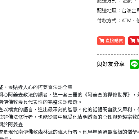
配送方式：
超商、
配送地區：台澎金
付款方式：ATM
直接購買
與好友分享
整、最貼近人心的阿姜查法語全集
關心阿姜查教法的讀者，這一套三冊的《阿姜查的禪修世界》，
南傳佛教最具代表性的完整法語精選。
查以樸實的語言，道出最深刻的智慧。他的話語既幽默又犀利，
並非佛法修行者，也能從書中感受他清明透徹的心性與超越宗教
?關於阿姜查
查是現代南傳佛教森林派的偉大行者。他早年通過最高級的僧學