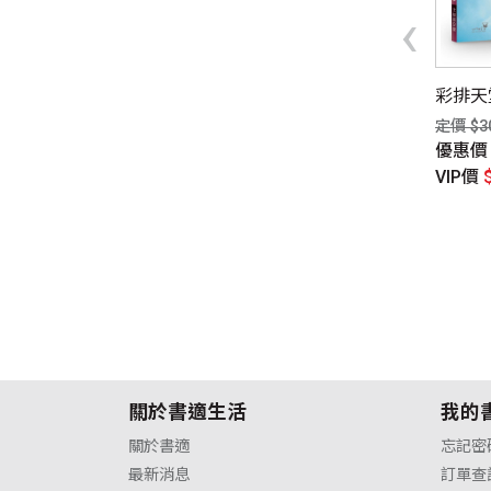
‹
同性、限制級小說
諸神背後的真實故事
失落的致富能量卡：52道指
彩排天
愛情小說
引行動的身心靈致富之旅
$320元
定價 $3
定價 $1,280元
惠價
$246元
優惠
優惠價
$896元
P價
$243元
VIP價
VIP價
$888元
關於書適生活
我的
關於書適
忘記密
最新消息
訂單查