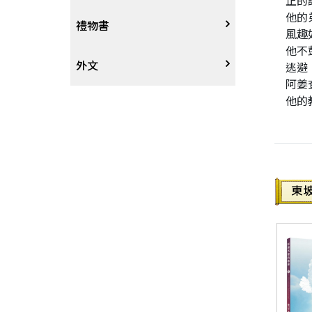
正的
他的
戲劇、舞蹈
奇幻恐佈小說
建築工藝
中港澳
中式
禮物書
風趣
他不
動腦解謎
推理小說
園藝
日韓
西式
外文
逃避
阿姜
他的
性愛指南、寫真
歷史小說
手工藝、DIY
東南亞
烘焙西點
外文-醫療保健
寫實、報導文學
歐美紐澳
餐飲指南
翻譯文學
世界其他
不分類食譜
旅遊文學
飲品
飲食文學
寫作、字詞