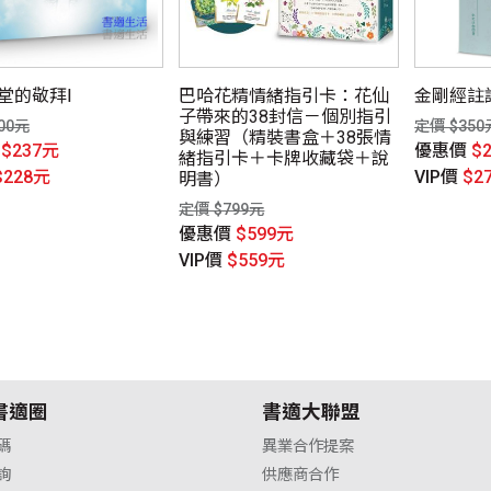
堂的敬拜Ⅰ
巴哈花精情緒指引卡：花仙
金剛經註
子帶來的38封信－個別指引
00元
定價 $350
與練習（精裝書盒＋38張情
價
$237元
優惠價
$
緒指引卡＋卡牌收藏袋＋說
$228元
VIP價
$2
明書）
定價 $799元
優惠價
$599元
VIP價
$559元
書適圈
書適大聯盟
碼
異業合作提案
詢
供應商合作