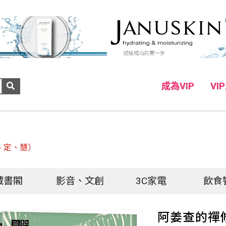
成為VIP
VI
、定、慧）
藏書閣
影音、文創
3C家電
飲食
阿姜查的禪