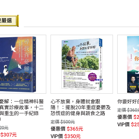
憂解：一位精神科醫
心不放棄，身體就會跟
你要好好
真實診療故事，十二
隨！：擺脫20年重症憂鬱及
定價 $360
與重生的一手紀錄
恐慌症的健身與蔬食之路
優惠價
$
）
定價 $500元
VIP價
$2
20元
優惠價
$365元
價
$307元
VIP價
$350元