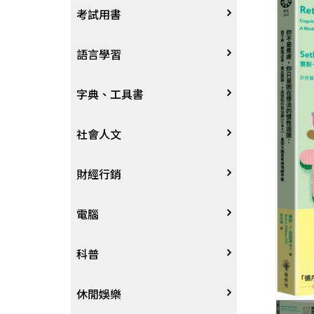
宗教
考試用書
星象星座命理
四技二專大學
語言學習
國考、檢定
英語/美語
字典、工具書
留學考試
日語
字辭典
社會人文
學習法/考試方法
韓語
百科、圖鑑
社會學、人文思想
財經行銷
國中小參考書
歐語
地圖集
法律
行銷廣告
電腦
東南亞語
其他工具書
政治
談判溝通
軟體
科普
閩南語/台語
軍事
電子商務&趨勢
硬體
大自然動植物
休閒娛樂