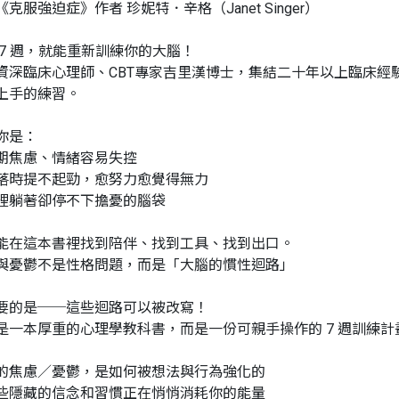
克服強迫症》作者 珍妮特．辛格（Janet Singer）
 7 週，就能重新訓練你的大腦！
資深臨床心理師、CBT專家吉里漢博士，集結二十年以上臨床經
上手的練習。
你是：
期焦慮、情緒容易失控
落時提不起勁，愈努力愈覺得無力
裡躺著卻停不下擔憂的腦袋
能在這本書裡找到陪伴、找到工具、找到出口。
與憂鬱不是性格問題，而是「大腦的慣性迴路」
要的是──這些迴路可以被改寫！
是一本厚重的心理學教科書，而是一份可親手操作的 7 週訓練
的焦慮／憂鬱，是如何被想法與行為強化的
些隱藏的信念和習慣正在悄悄消耗你的能量