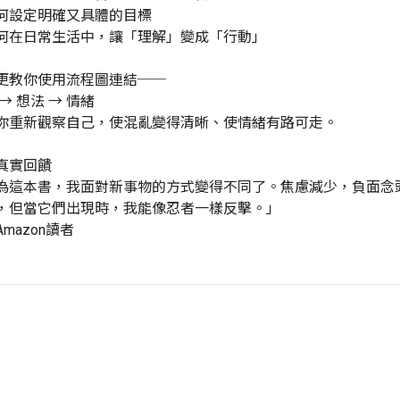
何設定明確又具體的目標
何在日常生活中，讓「理解」變成「行動」
更教你使用流程圖連結──
→ 想法 → 情緒
你重新觀察自己，使混亂變得清晰、使情緒有路可走。
真實回饋
為這本書，我面對新事物的方式變得不同了。焦慮減少，負面念
，但當它們出現時，我能像忍者一樣反擊。」
mazon讀者