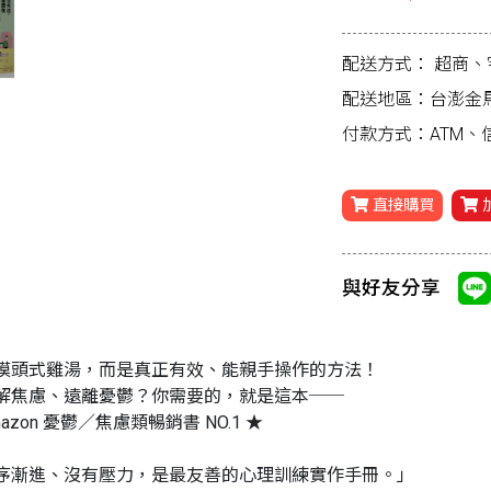
配送方式：
超商、
配送地區：台澎金
付款方式：ATM
直接購買
與好友分享
摸頭式雞湯，而是真正有效、能親手操作的方法！
解焦慮、遠離憂鬱？你需要的，就是這本──
azon 憂鬱／焦慮類暢銷書 NO.1 ★
序漸進、沒有壓力，是最友善的心理訓練實作手冊。」