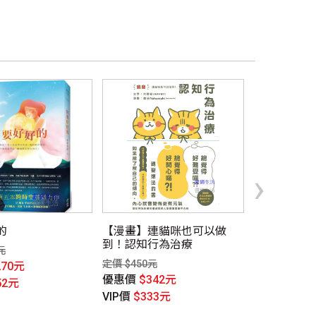
›
的
【漫畫】連貓咪也可以做
恰如其分的
到！認知行為治療
版】
元
定價 $450元
定價 $450元
270元
優惠價
$342元
優惠價
$33
52元
VIP價
$333元
VIP價
$315