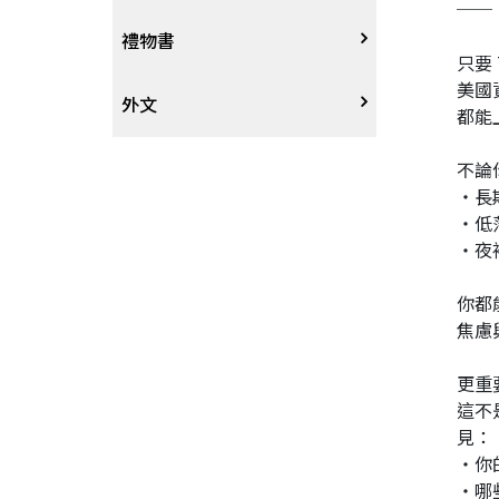
──《
戲劇、舞蹈
奇幻恐佈小說
建築工藝
中港澳
中式
禮物書
只要
美國
動腦解謎
推理小說
園藝
日韓
西式
外文
都能
性愛指南、寫真
歷史小說
手工藝、DIY
東南亞
烘焙西點
外文-醫療保健
不論
‧長
‧低
寫實、報導文學
歐美紐澳
餐飲指南
‧夜
翻譯文學
世界其他
不分類食譜
你都
焦慮
旅遊文學
飲品
更重
這不
飲食文學
見：
‧你
寫作、字詞
‧哪