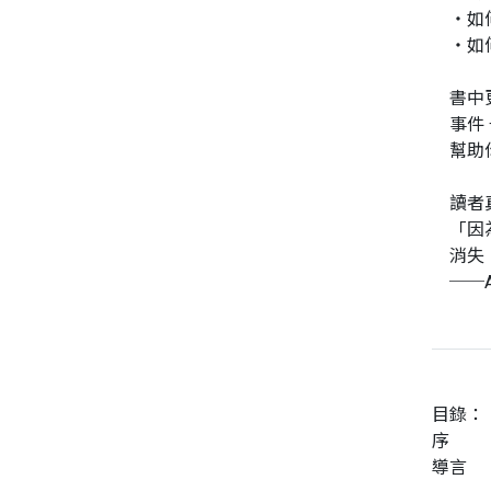
‧如
‧如
同性、限制級小說
書中
愛情小說
事件 
幫助
讀者
「因
消失
──A
目錄：
序
導言