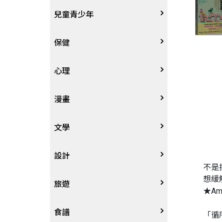
其他語言
哲學
生涯規劃
技能檢定
天文地理
體育運動
兒童青少年
中文
歷史地理
經營管理、成功學
電玩攻略
物理化學
音樂、樂譜
0~3歲
保健
歷史人物傳記
商學、經濟學
其他
科普
繪畫/書法
4~8歲
家庭、親子
心理
兩岸國際
投資理財
數學
攝影
8~12歲
疾病養生
心理學
漫畫
人物傳記
航空
電影
12~18歲
醫療人文
勵志成長
漫畫
文學
職場工作術
棋藝桌遊
遊戲書
人際關係
圖文繪本
中文文學
設計
不是
想緩
寵物
英語書
生老病死
限制級漫畫
中文詩詞
藝術設計
旅遊
★Am
時尚、瘦身、芳療
教育教養
武俠小說
居家佈置
台灣
食譜
「循