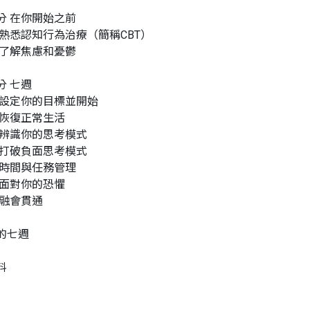
分 在你開始之前
 熟悉認知行為治療（簡稱CBT）
 了解焦慮和憂鬱
分 七週
 設定你的目標並開始
 恢復正常生活
 辨識你的思考模式
 打破負面思考模式
 時間與任務管理
 面對你的恐懼
 融會貫通
的七週
料