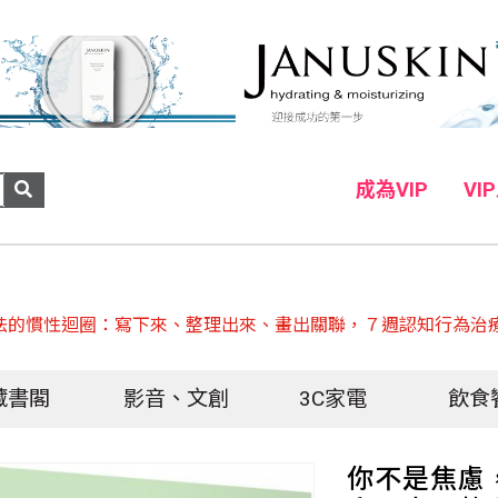
成為VIP
VI
法的慣性迴圈：寫下來、整理出來、畫出關聯，７週認知行為治療
藏書閣
影音、文創
3C家電
飲食
你不是焦慮