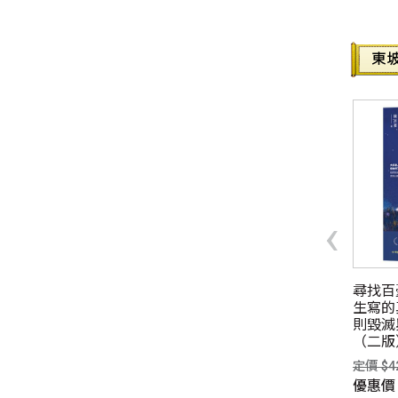
‹
度的人：羅紹和的生命
活出精彩
尋找百
與慈善之路
生寫的
定價 $320元
則毀滅
$400元
優惠價
$253元
（二版
惠價
$300元
VIP價
$240元
定價 $4
P價
$280元
優惠