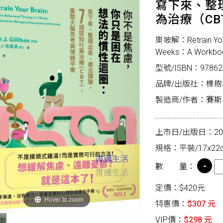
寫下來、整
為治療（C
東坡解：Retrain Your 
Weeks：A Workbook
型號/ISBN：97862
品牌/出版社：橡樹
製造商/作者：賽斯．J．吉
上市日/出版日：2025
規格：平裝/17x22c
數 量：
定價：$420元
Hover to zoom
特惠價：
$307 元
VIP價：
$298 元