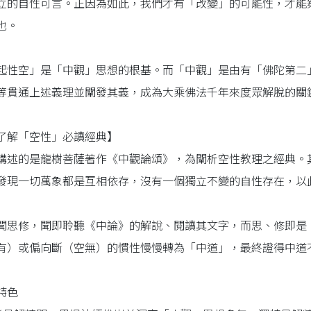
立的自性可言。正因為如此，我們才有「改變」的可能性，才能
也。
起性空」是「中觀」思想的根基。而「中觀」是由有「佛陀第二
等貫通上述義理並闡發其義，成為大乘佛法千年來度眾解脫的關
了解「空性」必讀經典】
講述的是龍樹菩薩著作《中觀論頌》，為闡析空性教理之經典。
發現一切萬象都是互相依存，沒有一個獨立不變的自性存在，以
聞思修，聞即聆聽《中論》的解說、閱讀其文字，而思、修即是
有）或偏向斷（空無）的慣性慢慢轉為「中道」，最終證得中道
特色