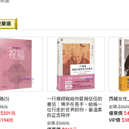
涅槃品
(5)
一行禪師寫給你愛與信任的
西藏女性
書信：佛手在吾手，給每一
36元
定價 $550
位行走於世界的你，最溫柔
價
$201元
優惠價
$
的正念陪伴
$194元
VIP價
$3
定價 $500元