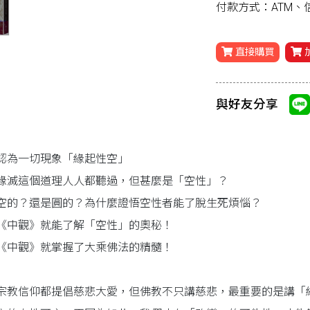
付款方式：ATM
直接購買
與好友分享
認為一切現象「緣起性空」
緣滅這個道理人人都聽過，但甚麼是「空性」？
空的？還是圓的？為什麼證悟空性者能了脫生死煩惱？
《中觀》就能了解「空性」的奧秘！
《中觀》就掌握了大乘佛法的精髓！
宗教信仰都提倡慈悲大愛，但佛教不只講慈悲，最重要的是講「