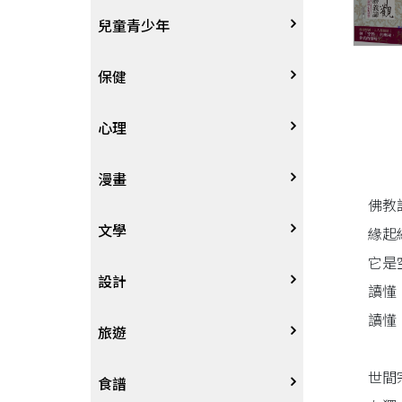
其他語言
哲學
生涯規劃
技能檢定
天文地理
體育運動
兒童青少年
中文
歷史地理
經營管理、成功學
電玩攻略
物理化學
音樂、樂譜
0~3歲
保健
歷史人物傳記
商學、經濟學
其他
科普
繪畫/書法
4~8歲
家庭、親子
心理
兩岸國際
投資理財
數學
攝影
8~12歲
疾病養生
心理學
漫畫
佛教
人物傳記
航空
電影
12~18歲
醫療人文
勵志成長
漫畫
文學
緣起
它是
職場工作術
棋藝桌遊
遊戲書
人際關係
圖文繪本
中文文學
設計
讀懂
讀懂
寵物
英語書
生老病死
限制級漫畫
中文詩詞
藝術設計
旅遊
世間
時尚、瘦身、芳療
教育教養
武俠小說
居家佈置
台灣
食譜