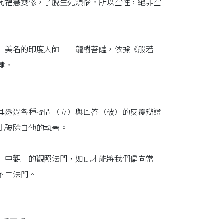
夠福慧雙修，了脫生死煩惱。所以空性，絕非空
」美名的印度大師──龍樹菩薩，依據《般若
鍵。
其透過各種提問（立）與回答（破）的反覆辯證
此破除自他的執著。
「中觀」的觀照法門，如此才能將我們偏向常
不二法門。