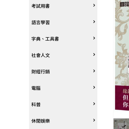
宗教
考試用書
星象星座命理
四技二專大學
語言學習
國考、檢定
英語/美語
字典、工具書
留學考試
日語
字辭典
社會人文
學習法/考試方法
韓語
百科、圖鑑
社會學、人文思想
財經行銷
國中小參考書
歐語
地圖集
法律
行銷廣告
電腦
東南亞語
其他工具書
政治
談判溝通
軟體
科普
閩南語/台語
軍事
電子商務&趨勢
硬體
大自然動植物
休閒娛樂