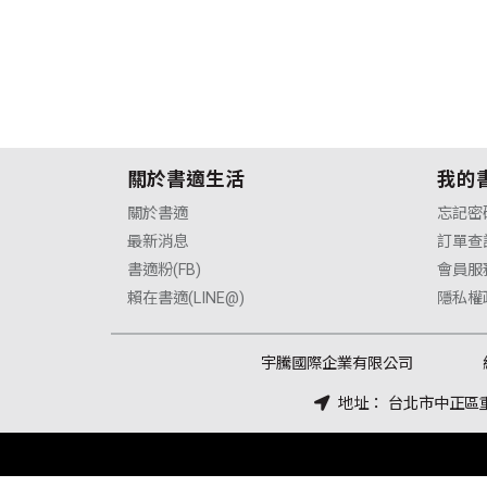
關於書適生活
我的
關於書適
忘記密
最新消息
訂單查
書適粉(FB)
會員服
賴在書適(LINE@)
隱私權
宇騰國際企業有限公司
地址： 台北市中正區