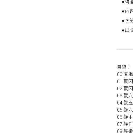
●講
●內
同性、限制級小說
●次
●出
愛情小說
目錄：
00.開
01.觀
02.觀
03.觀
04.觀
05.觀
06.觀
07.觀
08.觀