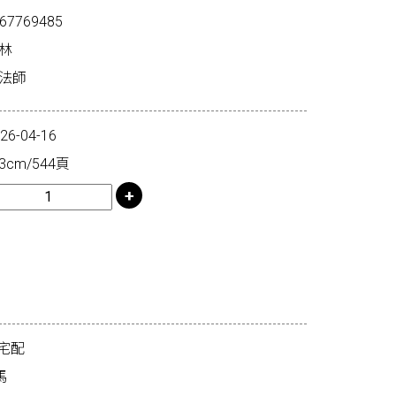
67769485
林
煜法師
-04-16
3cm/544頁
宅配
馬