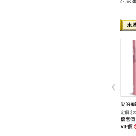
27.觀
‹
的智慧：傳道書的生命
龍王藏（第六冊）
愛的道路
定價 $880元
定價 $2
$450元
優惠價
$660元
優惠
惠價
$329元
VIP價
$642元
VIP價
P價
$315元