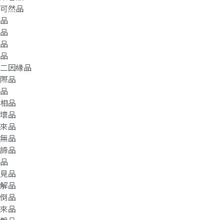
然可然品
苦品
業品
行品
合品
十二因緣品
本際品
時品
三相品
成壞品
去來品
有無品
四諦品
法品
邪見品
縛解品
顛倒品
如來品