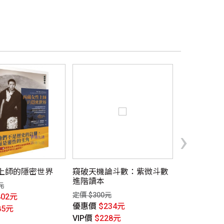
›
上師的隱密世界
窺破天機論斗數：紫微斗數
聖經-和合本
進階讀本
繪紅字索引精
元
定價 $300元
定價 $800元
402元
優惠價
$234元
優惠價
$63
85元
VIP價
$228元
VIP價
$600