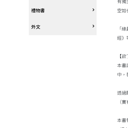
有獨
戲劇、舞蹈
奇幻恐佈小說
建築工藝
中港澳
中式
空如
禮物書
動腦解謎
推理小說
園藝
日韓
西式
外文
「緣
經》
性愛指南、寫真
歷史小說
手工藝、DIY
東南亞
烘焙西點
外文-醫療保健
【欲
寫實、報導文學
歐美紐澳
餐飲指南
本書
中，
翻譯文學
世界其他
不分類食譜
旅遊文學
飲品
透過
（實
飲食文學
本書
寫作、字詞