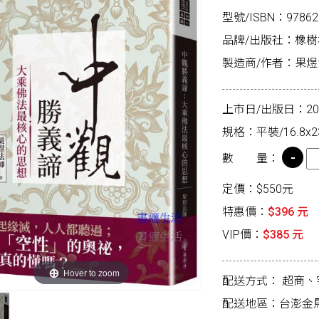
型號/ISBN：97862
品牌/出版社：橡樹
製造商/作者：果
上市日/出版日：2026
規格：平裝/16.8x2
數 量：
定價：$550元
特惠價：
$396 元
VIP價：
$385 元
Hover to zoom
配送方式：
超商、
配送地區：台澎金