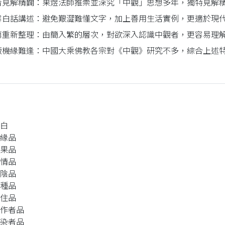
者見解精闢：果煜法師推崇並深究「中觀」思想多年，獨特見解
容白話講述：避免艱澀難懂文字，加上善用生活實例，更適於現
第重新整理：由簡入繁的層次，對欲深入認識中觀者，更容易理
版機緣難逢：中國大乘佛教各宗對《中觀》研究不多，綜合上述
場白
因緣品
因果品
六情品
五陰品
六種品
本住品
作作者品
染染者品