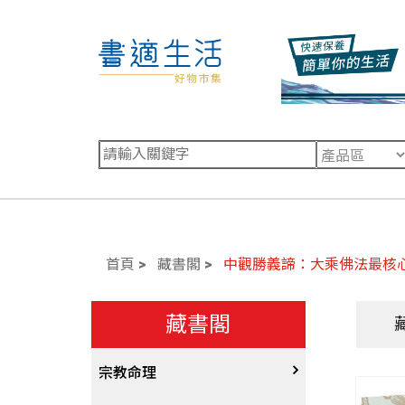
首頁
藏書閣
中觀勝義諦：大乘佛法最核
藏書閣
宗教命理