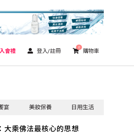
0
P入會禮
登入/註冊
購物車
饗宴
美妝保養
日用生活
：大乘佛法最核心的思想