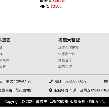
優惠價
$365元
VIP價
$350元
書適圈
書適大聯盟
碼
異業合作提案
詢
供應商合作
務條款
業務合作
政策
廣告合作
統一編號：28697198
電話：02-2388-0202
重慶南路一段95號9樓
服務時間 ： 周一至周五 09:00~18:0
Copyright © 2026 書適生活x好物市集 版權所有‧翻印必究