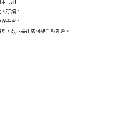
精采可期。
代人研讀。
解與學習。
特點，故本書出版機緣千載難逢。