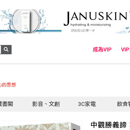
成為VIP
VI
心的思想
藏書閣
影音、文創
3C家電
飲食
中觀勝義諦