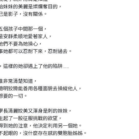
胎妹妹的美麗是燦爛奪目的，
己是影子，沒有關係。
五個孩子中間那一個，
是安靜柔順地愛著家人，
他們不要為她操心，
事她都可以忍耐下來，忍耐過去。
，這樣的她卻遇上了他的陷阱……
准非常清楚知道，
聰明狡猾能善用各種面貌去操縱他人，
想要的一切。
學長清麗姣美又渾身是刺的妹妹，
生起了一股征服挑戰的欲望，
得到她的注意，他決定利用另一個她。
不起眼的，沒什麼存在感的雙胞胎姊姊。