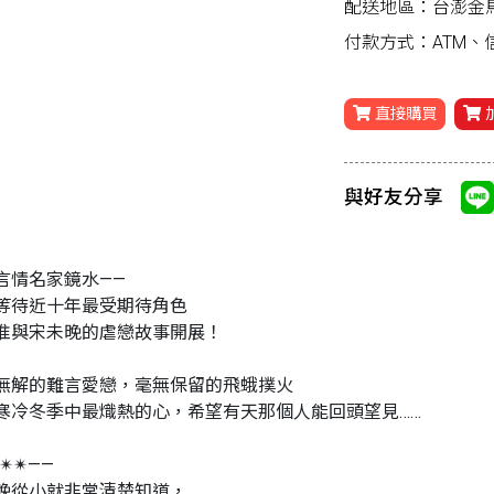
配送地區：台澎金
付款方式：ATM
直接購買
與好友分享
言情名家鏡水——
等待近十年最受期待角色
准與宋未晚的虐戀故事開展！
無解的難言愛戀，毫無保留的飛蛾撲火
寒冷冬季中最熾熱的心，希望有天那個人能回頭望見……
✴✴——
晚從小就非常清楚知道，