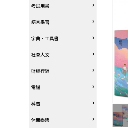
宗教
考試用書
星象星座命理
四技二專大學
語言學習
國考、檢定
英語/美語
字典、工具書
留學考試
日語
字辭典
社會人文
學習法/考試方法
韓語
百科、圖鑑
社會學、人文思想
財經行銷
國中小參考書
歐語
地圖集
法律
行銷廣告
電腦
東南亞語
其他工具書
政治
談判溝通
軟體
科普
閩南語/台語
軍事
電子商務&趨勢
硬體
大自然動植物
休閒娛樂