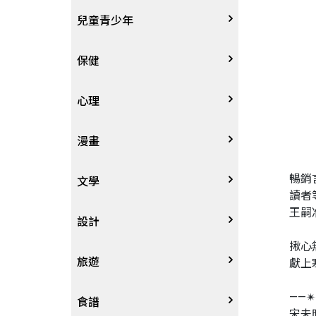
其他語言
哲學
生涯規劃
技能檢定
天文地理
體育運動
兒童青少年
中文
歷史地理
經營管理、成功學
電玩攻略
物理化學
音樂、樂譜
0~3歲
保健
歷史人物傳記
商學、經濟學
其他
科普
繪畫/書法
4~8歲
家庭、親子
心理
兩岸國際
投資理財
數學
攝影
8~12歲
疾病養生
心理學
漫畫
暢銷
人物傳記
航空
電影
12~18歲
醫療人文
勵志成長
漫畫
文學
讀者
王嗣
職場工作術
棋藝桌遊
遊戲書
人際關係
圖文繪本
中文文學
設計
揪心
寵物
英語書
生老病死
限制級漫畫
中文詩詞
藝術設計
旅遊
獻上
——✴
時尚、瘦身、芳療
教育教養
武俠小說
居家佈置
台灣
食譜
宋未