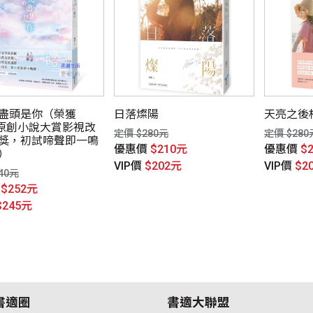
盡頭是你（榮獲
日落燦陽
天亮之後
O原創小說大賞影視改
定價 $280元
定價 $280
獎，初試啼聲即一鳴
優惠價
$210元
優惠價
$
）
VIP價
$202元
VIP價
$2
40元
價
$252元
$245元
書適圈
書適大聯盟