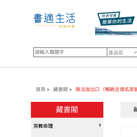
首頁
藏書閣
無法說出口（暢銷言情名家
藏書閣
宗教命理