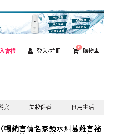
0
P入會禮
登入/註冊
購物車
饗宴
美妝保養
日用生活
（暢銷言情名家鏡水糾葛難言祕