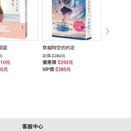
›
相愛
穿越時空的約定
WISH YO
旋律劇照小
元
定價 $380元
定價 $450元
210元
優惠價
$293元
優惠價
$35
02元
VIP價
$285元
VIP價
$338
客服中心