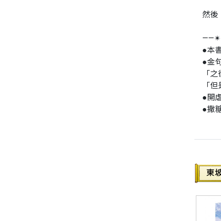
然後
同性、限制級小說
——✴
●本
愛情小說
●金
「之
「但
●開
●撒