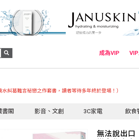
成為VIP
VI
鏡水糾葛難言祕戀之作套書，讀者等待多年終於登場！）
藏書閣
影音、文創
3C家電
飲食
無法說出口