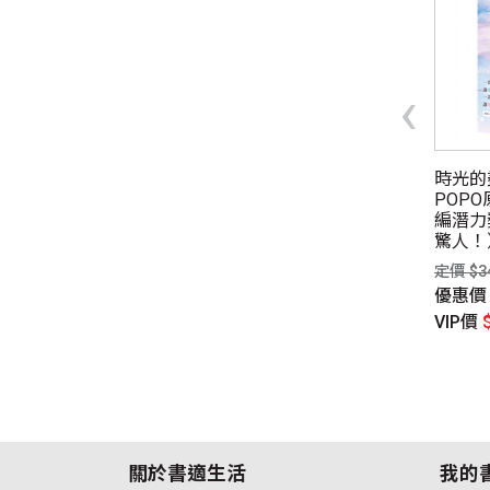
‹
天堂的雨【紀念版套
雨夜協奏曲（暢銷愛情作家
時光的
Misa × 金獎作家A.Z.驚喜聯
POP
手！暗黑系×病嬌×雙女主，
編潛力
$699元
共譜一場禁忌的協奏曲）
驚人！
惠價
$524元
定價 $380元
定價 $3
P價
$489元
優惠價
$277元
優惠
VIP價
$270元
VIP價
關於書適生活
我的