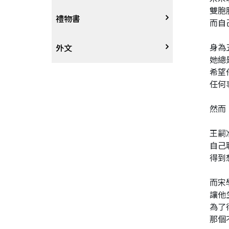
雙胞
戲劇、舞蹈
奇幻恐佈小說
建築工藝
中港澳
中式
禮物書
而自
身為
動腦解謎
推理小說
園藝
日韓
西式
外文
她總
希望
性愛指南、寫真
歷史小說
手工藝、DIY
東南亞
烘焙西點
外文-醫療保健
任何
寫實、報導文學
歐美紐澳
餐飲指南
然而
王嗣
翻譯文學
世界其他
不分類食譜
自己
得到
旅遊文學
飲品
而宋
飲食文學
讓他
為了
那個
寫作、字詞