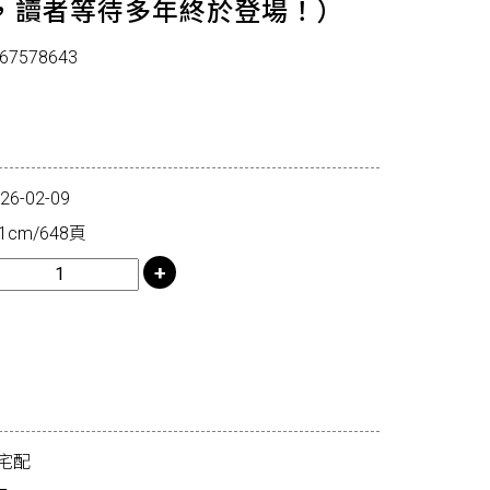
，讀者等待多年終於登場！）
67578643
-02-09
1cm/648頁
宅配