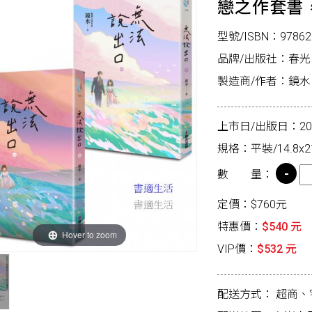
戀之作套書
型號/ISBN：97862
品牌/出版社：春光
製造商/作者：鏡水
上市日/出版日：2026
規格：平裝/14.8x2
數 量：
定價：$760元
特惠價：
$540 元
Hover to zoom
VIP價：
$532 元
配送方式：
超商、