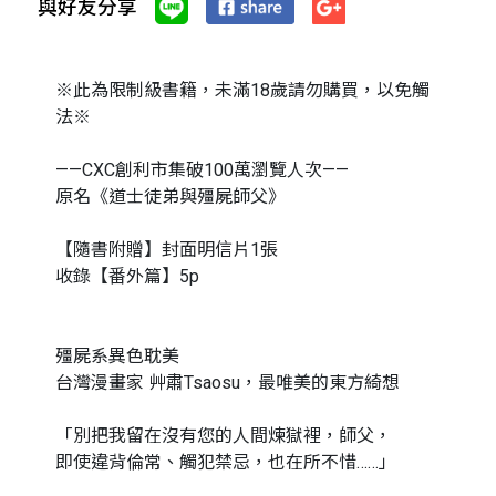
與好友分享
※此為限制級書籍，未滿18歲請勿購買，以免觸
法※
——CXC創利市集破100萬瀏覽人次——
原名《道士徒弟與殭屍師父》
【隨書附贈】封面明信片1張
收錄【番外篇】5p
殭屍系異色耽美
台灣漫畫家 艸肅Tsaosu，最唯美的東方綺想
「別把我留在沒有您的人間煉獄裡，師父，
即使違背倫常、觸犯禁忌，也在所不惜……」