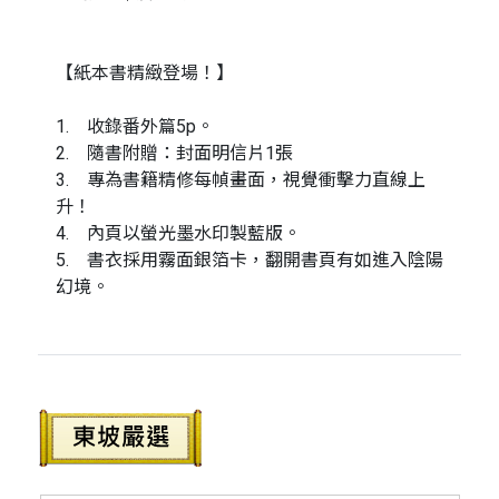
【紙本書精緻登場！】
1. 收錄番外篇5p。
2. 隨書附贈：封面明信片1張
3. 專為書籍精修每幀畫面，視覺衝擊力直線上
升！
4. 內頁以螢光墨水印製藍版。
5. 書衣採用霧面銀箔卡，翻開書頁有如進入陰陽
幻境。