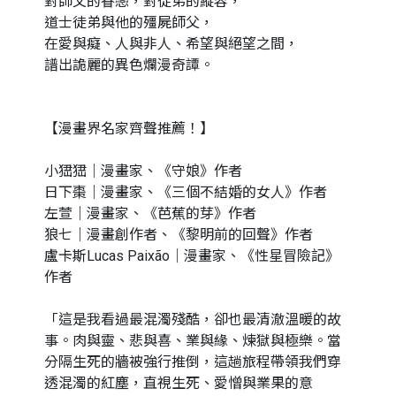
對師父的眷戀，對徒弟的縱容，
道士徒弟與他的殭屍師父，
在愛與癡、人與非人、希望與絕望之間，
譜出詭麗的異色爛漫奇譚。
【漫畫界名家齊聲推薦！】
小峱峱｜漫畫家、《守娘》作者
日下棗｜漫畫家、《三個不結婚的女人》作者
左萱｜漫畫家、《芭蕉的芽》作者
狼七｜漫畫創作者、《黎明前的回聲》作者
盧卡斯Lucas Paixão｜漫畫家、《性星冒險記》
作者
「這是我看過最混濁殘酷，卻也最清澈溫暖的故
事。肉與靈、悲與喜、業與緣、煉獄與極樂。當
分隔生死的牆被強行推倒，這趟旅程帶領我們穿
透混濁的紅塵，直視生死、愛憎與業果的意