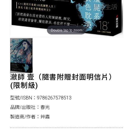
Double tap to zoom
瀲師 壹（隨書附贈封面明信片）
(限制級)
型號/ISBN：9786267578513
品牌/出版社：春光
製造商/作者：艸肅