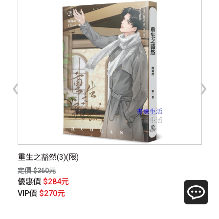
‹
›
重生之豁然(3)(限)
性
定價 $360元
定價
優惠價
$284元
優
VIP價
$270元
V