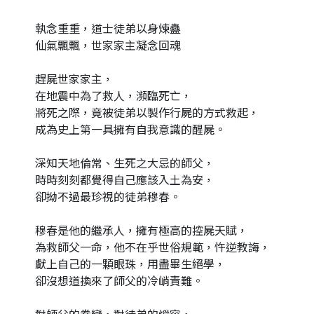
執念重重，道士徒弟以身煉蠱
仙氣飄飄，世家家主凝念回魂
趕屍世家家主，
在地震中為了救人，瀕臨死亡，
將死之際，竟被徒弟以製作行屍的方式救起，
成為史上第一具擁有自我意識的醒屍。
深知天地倫常、生死之大忌的師父，
時時刻刻都覺得自己應該入土為安，
卻拗不過最珍視的徒弟穆春。
穆春是他的繼承人，擁有極高的控屍天賦，
為救師父一命，他不在乎世俗規範，忤逆教誨，
獻上自己的一顆眼珠，用盡畢生絕學，
卻沒想道換來了師父的冷峭責難。