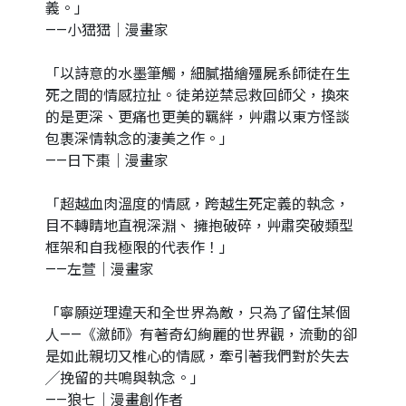
義。」
——小峱峱｜漫畫家
「以詩意的水墨筆觸，細膩描繪殭屍系師徒在生
死之間的情感拉扯。徒弟逆禁忌救回師父，換來
的是更深、更痛也更美的羈絆，艸肅以東方怪談
包裹深情執念的淒美之作。」
——日下棗｜漫畫家
「超越血肉溫度的情感，跨越生死定義的執念，
目不轉睛地直視深淵、 擁抱破碎，艸肅突破類型
框架和自我極限的代表作！」
——左萱｜漫畫家
「寧願逆理違天和全世界為敵，只為了留住某個
人——《瀲師》有著奇幻絢麗的世界觀，流動的卻
是如此親切又椎心的情感，牽引著我們對於失去
╱挽留的共鳴與執念。」
——狼七｜漫畫創作者