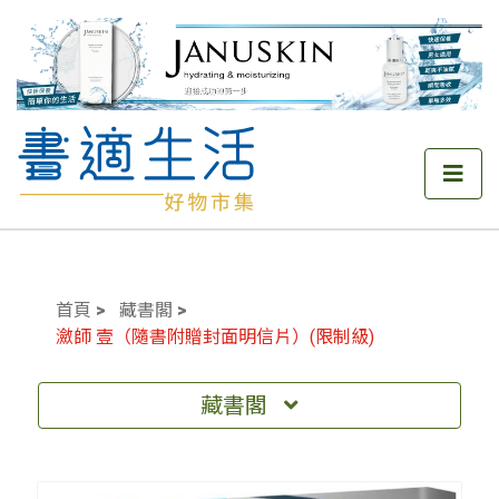
首頁
藏書閣
瀲師 壹（隨書附贈封面明信片）(限制級)
藏書閣