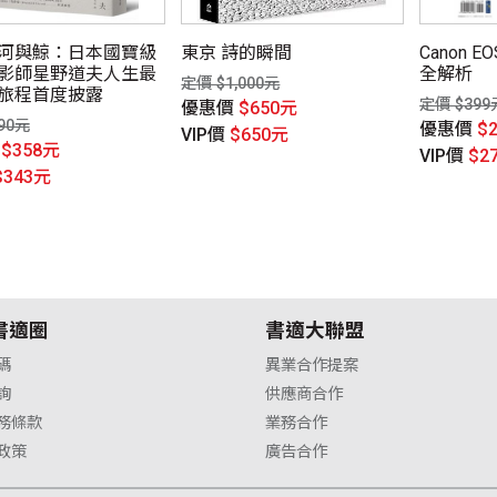
河與鯨：日本國寶級
東京 詩的瞬間
Canon E
影師星野道夫人生最
全解析
定價 $1,000元
旅程首度披露
定價 $399
優惠價
$650元
90元
優惠價
$
VIP價
$650元
價
$358元
VIP價
$2
$343元
書適圈
書適大聯盟
碼
異業合作提案
詢
供應商合作
務條款
業務合作
政策
廣告合作