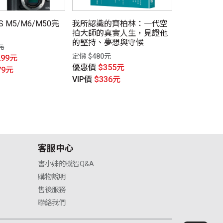
OS M5/M6/M50完
我所認識的齊柏林：一代空
父親的錄影帶 F
拍大師的真實人生，見證他
Videotape
的堅持、夢想與守候
元
定價 $1,600
定價 $480元
299元
優惠價
$1,
優惠價
$355元
79元
VIP價
$1,1
VIP價
$336元
客服中心
書小妹的機智Q&A
購物說明
售後服務
聯絡我們