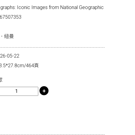
phs: Iconic Images from National Geographic
67507353
西．紐曼
-05-22
5*27.8cm/464頁
眾