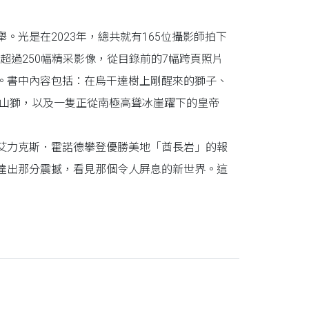
光是在2023年，總共就有165位攝影師拍下
超過250幅精采影像，從目錄前的7幅跨頁照片
。書中內容包括：在烏干達樹上剛醒來的獅子、
的山獅，以及一隻正從南極高聳冰崖躍下的皇帝
艾力克斯．霍諾德攀登優勝美地「酋長岩」的報
達出那分震撼，看見那個令人屏息的新世界。這