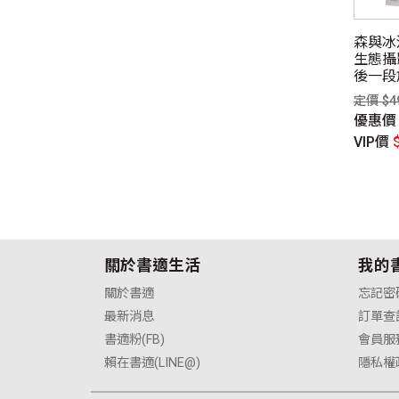
的異義【約翰．伯格百
流淌臺灣之心：濁水溪空拍
森與冰
辰紀念版】
誌
生態攝
後一段
$450元
定價 $600元
定價 $4
惠價
$329元
優惠價
$438元
優惠
P價
$315元
VIP價
$420元
VIP價
關於書適生活
我的
關於書適
忘記密
最新消息
訂單查
書適粉(FB)
會員服
賴在書適(LINE@)
隱私權