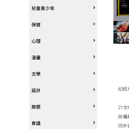
其他語言
哲學
生涯規劃
技能檢定
天文地理
體育運動
兒童青少年
中文
歷史地理
經營管理、成功學
電玩攻略
物理化學
音樂、樂譜
0~3歲
保健
歷史人物傳記
商學、經濟學
其他
科普
繪畫/書法
4~8歲
家庭、親子
心理
兩岸國際
投資理財
數學
攝影
8~12歲
疾病養生
心理學
漫畫
人物傳記
航空
電影
12~18歲
醫療人文
勵志成長
漫畫
文學
紀錄
職場工作術
棋藝桌遊
遊戲書
人際關係
圖文繪本
中文文學
設計
寵物
英語書
生老病死
限制級漫畫
中文詩詞
藝術設計
旅遊
21
誌攝
時尚、瘦身、芳療
教育教養
武俠小說
居家佈置
台灣
食譜
同步