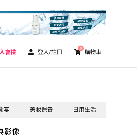
0
P入會禮
登入/註冊
購物車
饗宴
美妝保養
日用生活
典影像