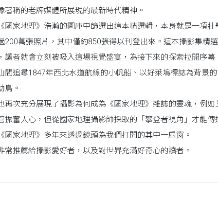
像著稱的老牌媒體所展現的最新時代精神。
《國家地理》浩瀚的圖庫中篩選出這本精選輯，本身就是一項壯舉。
過200萬張照片，其中僅約850張得以刊登出來。這本攝影集精選
，讀者就會立刻被吸入這場視覺盛宴，為接下來的探索拉開序幕
山間追尋1847年西北水道航線的小帆船、以好萊塢標誌為背景
幼鳥。
也再次充分展現了攝影為何成為《國家地理》雜誌的靈魂，例如
管振奮人心，但從國家地理攝影師採取的「攀登者視角」才能傳
《國家地理》多年來透過鏡頭為我們打開的其中一扇窗。
非常推薦給攝影愛好者，以及對世界充滿好奇心的讀者。