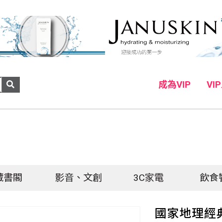
成為VIP
VI
藏書閣
影音、文創
3C家電
飲食
國家地理經