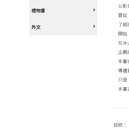
以影
戲劇、舞蹈
奇幻恐佈小說
建築工藝
中港澳
中式
禮物書
要從
了超
動腦解謎
推理小說
園藝
日韓
西式
外文
開始
在冰
性愛指南、寫真
歷史小說
手工藝、DIY
東南亞
烘焙西點
外文-醫療保健
企鵝
寫實、報導文學
歐美紐澳
餐飲指南
本書
導儘
翻譯文學
世界其他
不分類食譜
只是
本書
旅遊文學
飲品
飲食文學
目錄：
寫作、字詞