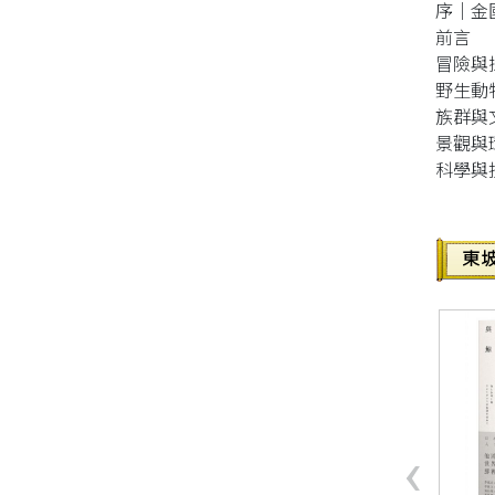
序｜金
前言
同性、限制級小說
冒險與
野生動
愛情小說
族群與
景觀與
科學與
‹