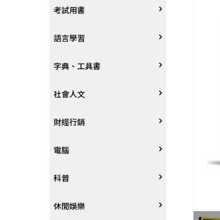
宗教
考試用書
星象星座命理
四技二專大學
語言學習
國考、檢定
英語/美語
字典、工具書
留學考試
日語
字辭典
社會人文
學習法/考試方法
韓語
百科、圖鑑
社會學、人文思想
財經行銷
國中小參考書
歐語
地圖集
法律
行銷廣告
電腦
東南亞語
其他工具書
政治
談判溝通
軟體
科普
閩南語/台語
軍事
電子商務&趨勢
硬體
大自然動植物
休閒娛樂