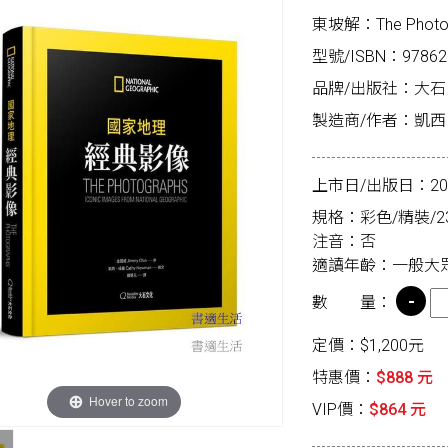
東坡解：The Photogra
型號/ISBN：97862
品牌/出版社：大石
製造商/作者：凱
上市日/出版日：2026
規格：彩色/精裝/23.
注音：否
適讀年齡：一般大
數 量：
定價：$1,200元
特惠價：
$888 元
Hover to zoom
VIP價：
$864 元