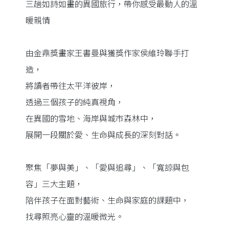
三趟如詩如畫的異國旅行，帶你感受最動人的溫
暖親情
由金鼎獎畫家王書曼與獲獎作家侯維玲聯手打
造，
將讀者帶往太平洋彼岸，
透過三個孩子的純真視角，
在異國的雪地、海岸與城市森林中，
展開一段關於愛、生命與成長的深刻對話。
聚焦「夢與美」、「愛與追尋」、「寬諒與包
容」三大主題，
陪伴孩子在面對藝術、生命與家庭的課題中，
找尋照亮心靈的溫暖微光。