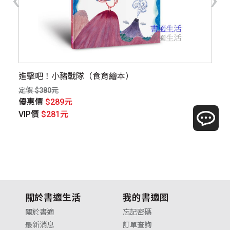
進擊吧！小豬戰隊（食育繪本）
寶
最
定價 $380元
定價
優惠價
$289元
優
VIP價
$281元
V
關於書適生活
我的書適圈
關於書適
忘記密碼
最新消息
訂單查詢