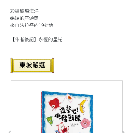
彩繪玻璃海洋
媽媽的座頭鯨
來自法拉盛的19封信
【作者後記】永恆的星光
‹
›