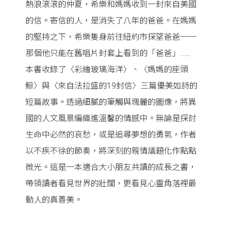
熱浪滾滾的仲夏，希樂和媽媽收到一封來自美國
的信。寄信的人，是消失了八年的爸爸。在媽媽
的堅持之下，希樂隻身前往紐約市探望爸爸──
那個他只能在舊唱片封套上看到的「爸爸」……
本書收錄了〈彩繪玻璃海洋〉、〈媽媽的座頭
鯨〉與〈來自法拉盛的19封信〉三篇優美如詩的
短篇故事。透過細膩的筆觸與瑰麗的圖像，將異
國的人文風景編織進溫馨的情感中。無論是探討
生命中必然的哀愁，或是追尋夢想的勇氣，作者
以不疾不徐的節奏，將深刻的親情議題化作點點
微光。這是一本適合大小朋友共讀的成長之書，
帶領讀者看見世界的壯闊，更看見心靈角落裡最
動人的真善美。