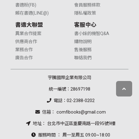
書適粉(FB)
會員服務條款
賴在書適(LINE@)
隱私權政策
書適大聯盟
客服中心
異業合作提案
書小妹的機智Q&A
供應商合作
購物說明
業務合作
售後服務
廣告合作
聯絡我們
宇騰國際企業有限公司
統一編號：28697198
電話：02-2388-0202
信箱： comfibooks@gmail.com
地址： 台北市中正區重慶南路一段95號9樓
服務時間 ： 周一至周五 09:00~18:00