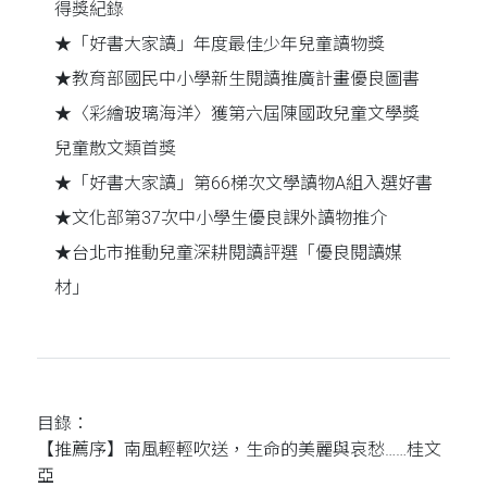
得獎紀錄
★「好書大家讀」年度最佳少年兒童讀物獎
★教育部國民中小學新生閱讀推廣計畫優良圖書
★〈彩繪玻璃海洋〉獲第六屆陳國政兒童文學獎
兒童散文類首獎
★「好書大家讀」第66梯次文學讀物A組入選好書
★文化部第37次中小學生優良課外讀物推介
★台北市推動兒童深耕閱讀評選「優良閱讀媒
材」
目錄：
【推薦序】南風輕輕吹送，生命的美麗與哀愁……桂文
亞