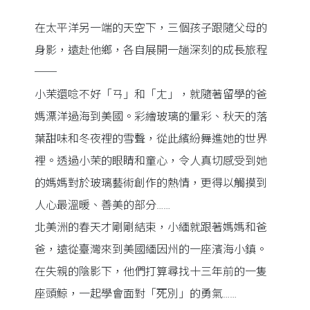
在太平洋另一端的天空下，三個孩子跟隨父母的
身影，遠赴他鄉，各自展開一趟深刻的成長旅程
──
小茉還唸不好「ㄢ」和「ㄤ」，就隨著留學的爸
媽漂洋過海到美國。彩繪玻璃的暈彩、秋天的落
葉甜味和冬夜裡的雪聲，從此繽紛舞進她的世界
裡。透過小茉的眼睛和童心，令人真切感受到她
的媽媽對於玻璃藝術創作的熱情，更得以觸摸到
人心最溫暖、善美的部分……
北美洲的春天才剛剛結束，小緬就跟著媽媽和爸
爸，遠從臺灣來到美國緬因州的一座濱海小鎮。
在失親的陰影下，他們打算尋找十三年前的一隻
座頭鯨，一起學會面對「死別」的勇氣……