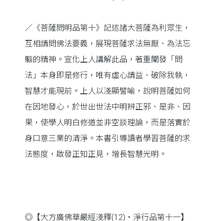
／《菩薩問明品第十》記述諸大菩薩為利眾生，
互相請問佛法要義，展現菩薩求法無厭、為法忘
軀的精神。宣化上人講解此品，著重闡發「問
法」本身即是修行，唯有虛心請益、破除我執，
智慧才能現前。上人以淺顯譬喻，說明菩薩如何
在因地發心，於世出世法中明辨正邪、是非、因
果，使學人明白修道並非空談理論，而是落實於
身口意三業的清淨。本書引導讀者學習菩薩的求
法態度，啟發正知正見，增長智慧光明。
◎【大方廣佛華嚴經淺釋(12)‧淨行品第十一】