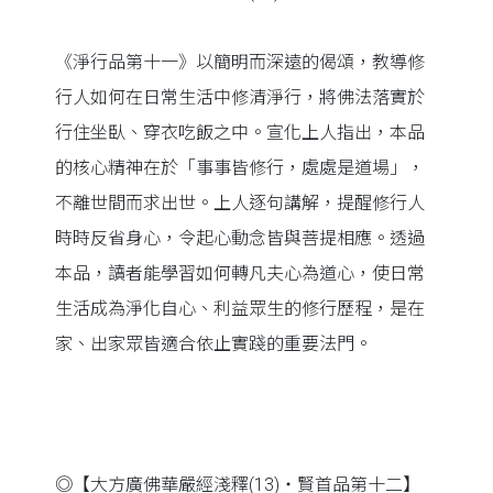
《淨行品第十一》以簡明而深遠的偈頌，教導修
行人如何在日常生活中修清淨行，將佛法落實於
行住坐臥、穿衣吃飯之中。宣化上人指出，本品
的核心精神在於「事事皆修行，處處是道場」，
不離世間而求出世。上人逐句講解，提醒修行人
時時反省身心，令起心動念皆與菩提相應。透過
本品，讀者能學習如何轉凡夫心為道心，使日常
生活成為淨化自心、利益眾生的修行歷程，是在
家、出家眾皆適合依止實踐的重要法門。
◎【大方廣佛華嚴經淺釋(13)‧賢首品第十二】