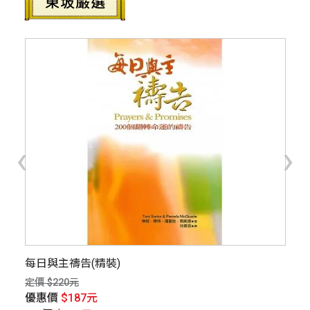
‹
›
每日與主禱告(精裝)
夢
定價 $220元
定價
優惠價
$187元
優