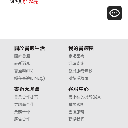
VIP價
$174元
V
關於書適生活
我的書適圈
關於書適
忘記密碼
最新消息
訂單查詢
書適粉(FB)
會員服務條款
賴在書適(LINE@)
隱私權政策
書適大聯盟
客服中心
異業合作提案
書小妹的機智Q&A
供應商合作
購物說明
業務合作
售後服務
廣告合作
聯絡我們