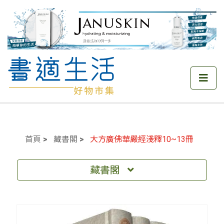
首頁
藏書閣
大方廣佛華嚴經淺釋10~13冊
藏書閣