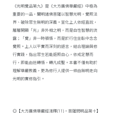
《光明覺品第九》是《大方廣佛華嚴經》中極為
重要的一品，闡明諸佛菩薩以智慧光明，覺照法
界、破除眾生無明的深義。宣化上人依經直說，
層層開顯「光」非外相之明，而是自性智慧的流
露；「覺」非一時頓悟，而是於行住坐臥中念念
覺照。上人以平實而深刻的語言，結合理論與修
行實踐，指出眾生若能返照自心，依戒定慧而
行，即能由迷轉悟，轉凡成聖。本書不僅有助於
理解華嚴教義，更為修行人提供一條由無明走向
光明的實修指引。
◎【大方廣佛華嚴經淺釋(11)‧菩薩問明品第十】