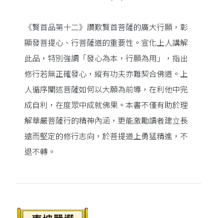
《賢首品第十二》讚歎賢首菩薩的廣大行願，彰
顯發菩提心、行菩薩道的重要性。宣化上人講解
此品，特別強調「發心為本，行願為用」，指出
修行若無正確發心，縱有功夫亦難契合佛道。上
人循序闡述菩薩如何以大願為前導，在利他中完
成自利，在度眾中成就佛果。本書不僅有助於理
解華嚴菩薩行的精神內涵，更能激勵讀者建立長
遠而堅定的修行志向，於菩提道上勇猛精進，不
退不轉。