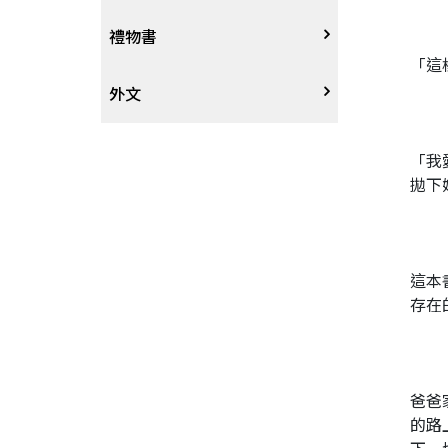
戲劇、舞蹈
奇幻恐佈小說
建築工藝
中港澳
中式
禮物書
「這
動腦解謎
推理小說
園藝
日韓
西式
外文
性愛指南、寫真
歷史小說
手工藝、DIY
東南亞
烘焙西點
外文-醫療保健
「我
拋下
寫實、報導文學
歐美紐澳
餐飲指南
翻譯文學
世界其他
不分類食譜
這本
存在
旅遊文學
飲品
飲食文學
爸爸
的路
寫作、字詞