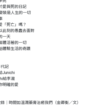
早死
於愛與死的日記
g，變裝是人生的一切
車
愛「死亡」嗎？
以此刻的愚蠢去面對
的一天
軀體活著的一切
始體驗生活的奇蹟
年代記
unichi
chi給李瀧
你明確的愛
別收錄｜時間如溫潤藥膏治癒我們（金卿衡／文）