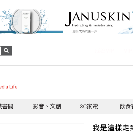
成為VIP
VI
 a Life
藏書閣
影音、文創
3C家電
飲食
我是這樣走到這裡