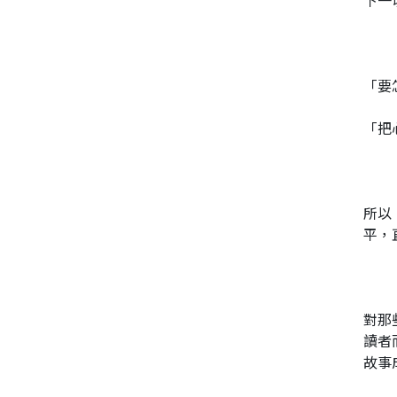
下一
同性、限制級小說
「要
愛情小說
「把
所以
平，
對那
讀者
故事