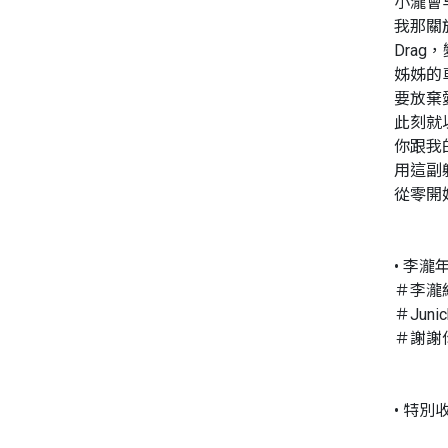
小瀧會
我那關
Dra
姊姊的
要放棄
此刻就
你跟我
用這副
從零開
• 李瀧
＃李瀧給J
＃Juni
＃謝謝
• 特