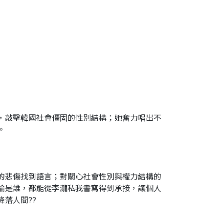
，敲擊韓國社會僵固的性別結構；她奮力唱出不
。
的悲傷找到語言；對關心社會性別與權力結構的
論是誰，都能從李瀧私我書寫得到承接，讓個人
落人間??