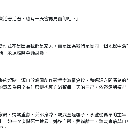
樣活著活著，總有一天會再見面的吧。」
愛你並不是因為我們是家人，而是因為我們是從同一個地獄中活
她，永遠離開李瀧身邊。
書的起點，源自於韓國創作歌手李瀧罹癌後，和媽媽之間深刻的
的意義為何？為什麼懷抱死亡過著每一天的自己，依然走到這裡
家暴，媽媽重鬱，弟弟身障，親戚全是騙子，李瀧從孤單的童年
上，她一次次與死亡擦肩，姊姊自殺、愛貓離世、摯友患病與自