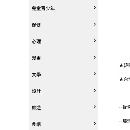
其他語言
哲學
生涯規劃
技能檢定
天文地理
體育運動
兒童青少年
中文
歷史地理
經營管理、成功學
電玩攻略
物理化學
音樂、樂譜
0~3歲
保健
歷史人物傳記
商學、經濟學
其他
科普
繪畫/書法
4~8歲
家庭、親子
心理
兩岸國際
投資理財
數學
攝影
8~12歲
疾病養生
心理學
漫畫
★韓
人物傳記
航空
電影
12~18歲
醫療人文
勵志成長
漫畫
文學
★台
職場工作術
棋藝桌遊
遊戲書
人際關係
圖文繪本
中文文學
設計
--
寵物
英語書
生老病死
限制級漫畫
中文詩詞
藝術設計
旅遊
--
時尚、瘦身、芳療
教育教養
武俠小說
居家佈置
台灣
食譜