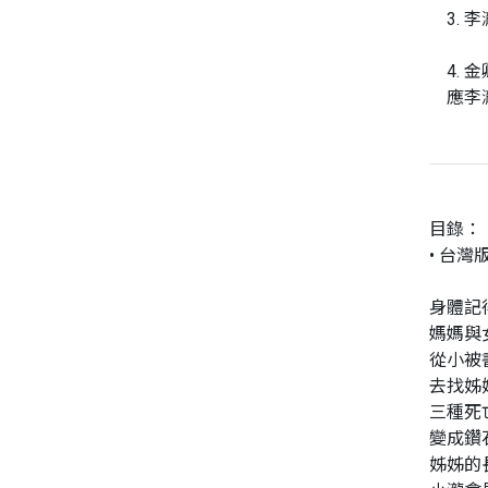
3.
4.
應李
目錄：
• 台灣
身體記
媽媽與
從小被
去找姊
三種死
變成鑽
姊姊的