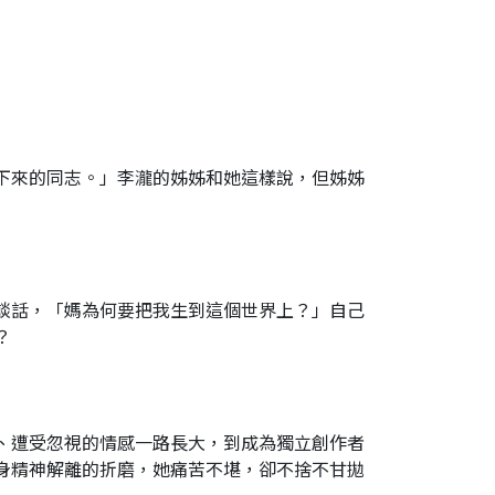
下來的同志。」李瀧的姊姊和她這樣說，但姊姊
談話，「媽為何要把我生到這個世界上？」自己
？
、遭受忽視的情感一路長大，到成為獨立創作者
身精神解離的折磨，她痛苦不堪，卻不捨不甘拋