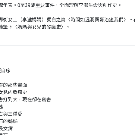
 李瀧年表。0至39歲重要事件，全面理解李瀧生命與創作史。
 金卿衡女士（李瀧媽媽）獨白之篇〈時間如溫潤藥膏治癒我們〉。
瀧筆下〈媽媽與女兒的發瘋史〉。
版自序
得的那些畫面
女兒的發瘋史
書打到大，現在卻在寫書
姊
亡與三種愛
石的姊姊
長女病