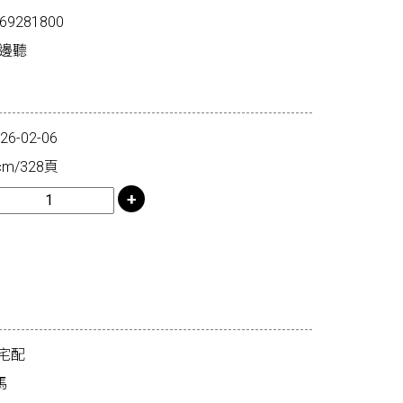
69281800
走邊聽
-02-06
m/328頁
宅配
馬