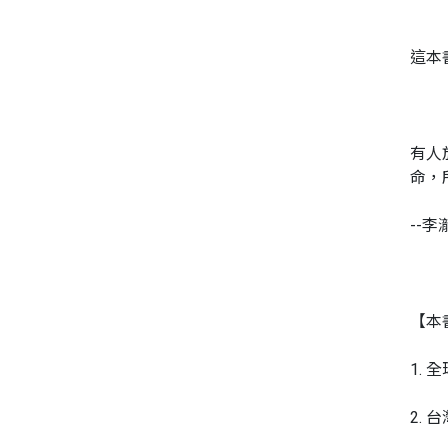
這本
有人
命，
--李
【本
1.
2.