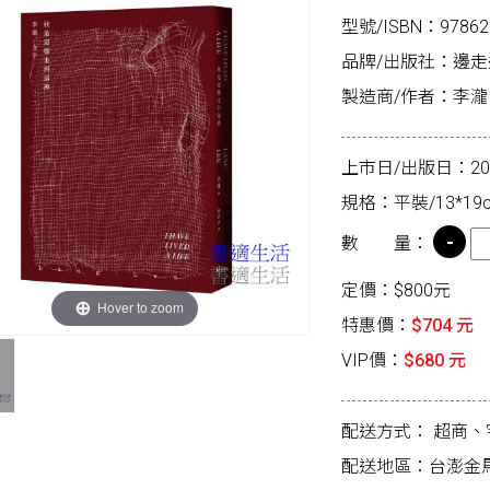
型號/ISBN：97862
品牌/出版社：邊
製造商/作者：李瀧
上市日/出版日：2026
規格：平裝/13*19c
數 量：
定價：$800元
Hover to zoom
特惠價：
$704 元
VIP價：
$680 元
配送方式：
超商、
配送地區：台澎金