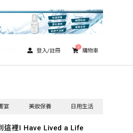
0
P入會禮
登入/註冊
購物車
饗宴
美妝保養
日用生活
I Have Lived a Life