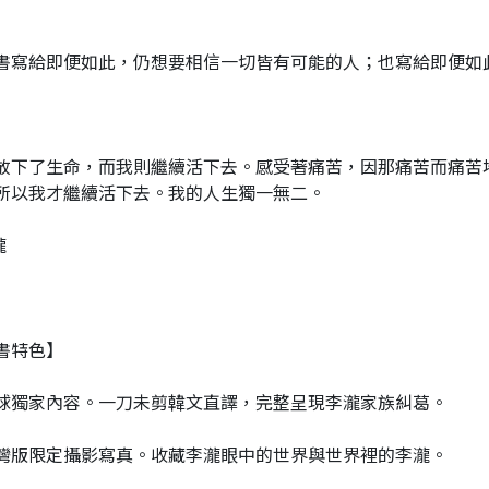
書寫給即便如此，仍想要相信一切皆有可能的人；也寫給即便如
放下了生命，而我則繼續活下去。感受著痛苦，因那痛苦而痛苦
所以我才繼續活下去。我的人生獨一無二。
瀧
書特色】
 全球獨家內容。一刀未剪韓文直譯，完整呈現李瀧家族糾葛。
 台灣版限定攝影寫真。收藏李瀧眼中的世界與世界裡的李瀧。