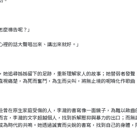
切。
怎麼禱告呢？」
心裡的話大聲唱出來、講出來就好。」
，她追尋姊姊留下的足跡，重新理解家人的故事；她替弱者發聲
直視痛楚，為死而奮鬥，為生而尖叫，將無止境的呢喃化作歌曲
些曾在原生家庭受傷的人，李瀧的書寫像一面鏡子，為難以啟齒
而言，李瀧的文字超越個人，找到拆解壓抑與暴力的出口；而無
成為時代的共鳴。她透過誠實而尖銳的書寫，找到自己的身體，降