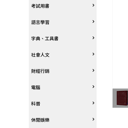
宗教
考試用書
星象星座命理
四技二專大學
語言學習
國考、檢定
英語/美語
字典、工具書
留學考試
日語
字辭典
社會人文
學習法/考試方法
韓語
百科、圖鑑
社會學、人文思想
財經行銷
國中小參考書
歐語
地圖集
法律
行銷廣告
電腦
東南亞語
其他工具書
政治
談判溝通
軟體
科普
閩南語/台語
軍事
電子商務&趨勢
硬體
大自然動植物
休閒娛樂