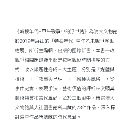
《轉捩年代--甲午戰爭中的浮世繪》為清大文物館
於2019年展出的「轉捩年代--甲午乙未戰爭浮世
繪展」所衍生編輯、出版的圖錄新書，本書一改
戰爭相關圖錄幾乎都是按照戰役時間排序的方
式，改以議題性分成三大主題，分別是「媒體與
技術」、「敘事與呈現」、「繪師與風格」，從
事件史實、表現手法、藝術價值的評析來突顯其
藝術特質和當代風尚，並於三個單中，精選清大
文物館與人社圖書館所典藏的73件作品，深入探
討這些作品所蘊藏的時代意涵。