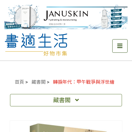
首頁
藏書閣
轉捩年代：甲午戰爭與浮世繪
藏書閣