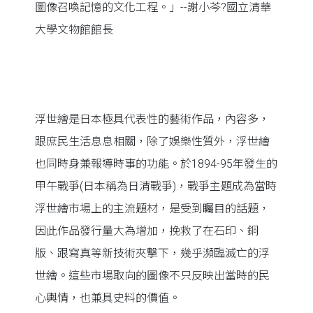
圖像召喚記憶的文化工程。」--謝小芩?國立清華
大學文物館館長
浮世繪是日本極具代表性的藝術作品，內容多，
跟庶民生活息息相關，除了娛樂性質外，浮世繪
也同時身兼報導時事的功能。於1894-95年發生的
甲午戰爭(日本稱為日清戰爭)，戰爭主題成為當時
浮世繪市場上的主流題材，是受到矚目的話題，
因此作品發行量大為增加，挽救了在石印、銅
版、跟寫真等新技術夾擊下，幾乎瀕臨滅亡的浮
世繪。這些市場取向的圖像不只反映出當時的民
心輿情，也兼具史料的價值。