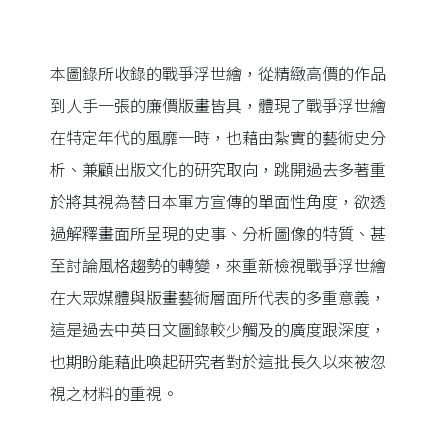
本圖錄所收錄的戰爭浮世繪，從精緻高價的作品
到人手一張的廉價版畫皆具，體現了戰爭浮世繪
在特定年代的風靡一時，也藉由紮實的藝術史分
析、兼顧出版文化的研究取向，跳開過去多著重
於將其視為替日本軍方宣傳的單面性角度，欲透
過解釋畫面所呈現的史事、分析圖像的特質、甚
至討論風格趨勢的轉變，來重新檢視戰爭浮世繪
在大眾媒體與版畫藝術層面所代表的多重意義，
這是過去中英日文圖錄較少觸及的廣度跟深度，
也期盼能藉此喚起研究者對於這批長久以來被忽
視之材料的重視。