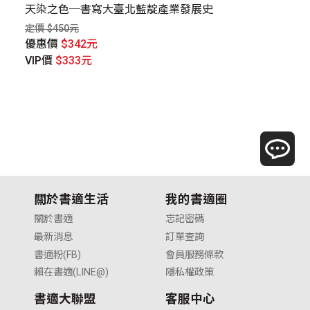
天染之色─書寫大臺北藍靛產業發展史
中
定價 $450元
定價
優惠價
$342元
優
VIP價
$333元
V
關於書適生活
我的書適圈
關於書適
忘記密碼
最新消息
訂單查詢
書適粉(FB)
會員服務條款
賴在書適(LINE@)
隱私權政策
書適大聯盟
客服中心