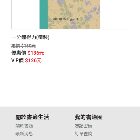
一分鐘得力(精裝)
鬼
定價 $160元
定價
優惠價
$136元
優
VIP價
$126元
V
關於書適生活
我的書適圈
關於書適
忘記密碼
最新消息
訂單查詢