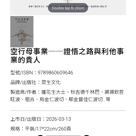
Double tap to zoom
空行母事業──證悟之路與利他事
業的貴人
型號/ISBN：9789860609646
品牌/出版社：眾生文化
製造商/作者：蓮花生大士、秋吉德千林巴、蔣揚欽哲
旺波、祖古．烏金仁波切、鄔金督佳仁波切…等
上市日/出版日：2026-03-13
規格：平裝/17*22cm/260頁