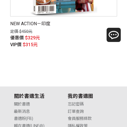
NEW ACTION－印度
世
資
定價 $450元
定價
優惠價
$329元
優
VIP價
$315元
V
關於書適生活
我的書適圈
關於書適
忘記密碼
最新消息
訂單查詢
書適粉(FB)
會員服務條款
賴在書適(LINE@)
隱私權政策