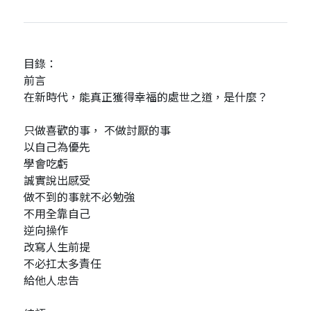
目錄：
前言
在新時代，能真正獲得幸福的處世之道，是什麼？
只做喜歡的事， 不做討厭的事
以自己為優先
學會吃虧
誠實說出感受
做不到的事就不必勉強
不用全靠自己
逆向操作
改寫人生前提
不必扛太多責任
給他人忠告