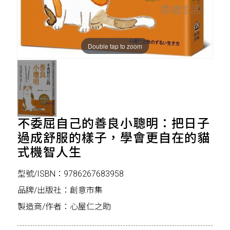
Double tap to zoom
不委屈自己的善良小聰明：把日子
過成舒服的樣子，學會更自在的貓
式機智人生
型號/ISBN：9786267683958
品牌/出版社：創意市集
製造商/作者：心屋仁之助