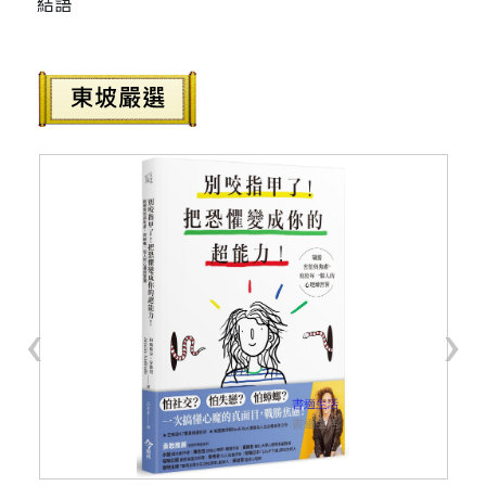
結語
‹
›