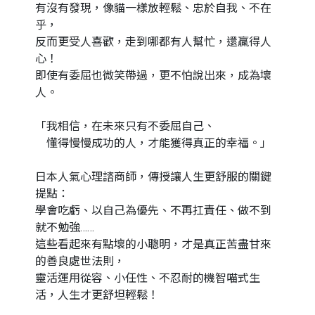
有沒有發現，像貓一樣放輕鬆、忠於自我、不在
乎，
反而更受人喜歡，走到哪都有人幫忙，還贏得人
心！
即使有委屈也微笑帶過，更不怕說出來，成為壞
人。
「我相信，在未來只有不委屈自己、
懂得慢慢成功的人，才能獲得真正的幸福。」
日本人氣心理諮商師，傳授讓人生更舒服的關鍵
提點：
學會吃虧、以自己為優先、不再扛責任、做不到
就不勉強……
這些看起來有點壞的小聰明，才是真正苦盡甘來
的善良處世法則，
靈活運用從容、小任性、不忍耐的機智喵式生
活，人生才更舒坦輕鬆！