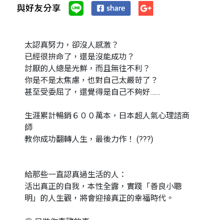
與好友分享
太認真努力，卻沒人感激？
已經很拚命了，還是沒能成功？
討厭的人總是光鮮，而且無往不利？
你是不是太焦慮，也對自己太嚴苛了？
甚至受委屈了，還覺得是自己不夠好……
生涯累計暢銷６００萬本，日本超人氣心理諮商
師
教你成功翻轉人生，最後力作！ (???)
給那些一直認真過生活的人：
活出真正的自我，本性全露，實踐「善良小聰
明」的人生觀，將會迎接真正的幸福時代。