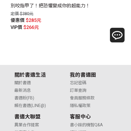
的
別咬指甲了！把恐懼變成你的超能力！
老
定價 $380元
定價
優惠價
$285元
優
VIP價
$266元
V
關於書適生活
我的書適圈
關於書適
忘記密碼
最新消息
訂單查詢
書適粉(FB)
會員服務條款
賴在書適(LINE@)
隱私權政策
書適大聯盟
客服中心
異業合作提案
書小妹的機智Q&A