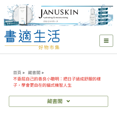
首頁
藏書閣
不委屈自己的善良小聰明：把日子過成舒服的樣
子，學會更自在的貓式機智人生
藏書閣