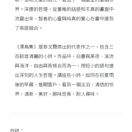
界。深邃的哲理，從童稚的話語和天真的畫面中
流露出來，智者的心靈與純真的童心在書中達到
了高度融合。
《漂鳥集》是泰戈爾傑出的代表作之一，包含三
百餘首清麗的小詩。作品中，白晝與黑夜、溪流
與海洋、自由與背叛合而為一，用短小的語句道
出深刻的人生哲理。讀這些小詩，如同在初夏雨
後的早晨，推開窗戶，看到一個淡泊、清透的世
界，清新、美好，韻味悠長，耐人尋味。
目錄：