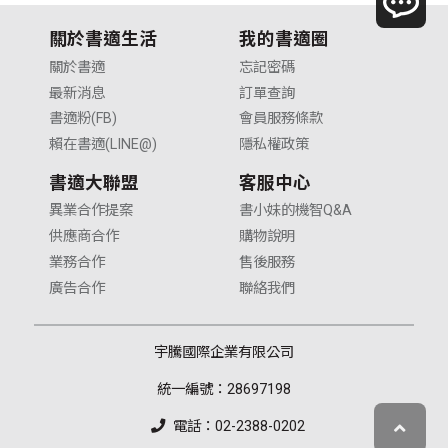
關於書適生活
我的書適圈
關於書適
忘記密碼
最新消息
訂單查詢
書適粉(FB)
會員服務條款
賴在書適(LINE@)
隱私權政策
書適大聯盟
客服中心
異業合作提案
書小妹的機智Q&A
供應商合作
購物說明
業務合作
售後服務
廣告合作
聯絡我們
宇騰國際企業有限公司
統一編號：28697198
電話：02-2388-0202