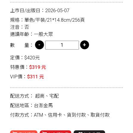
上市日/出版日：2026-05-07
規格：單色/平裝/21*14.8cm/256頁
注音：否
適讀年齡：一般大眾
數 量：
定價：$420元
特惠價：
$319 元
VIP價：
$311 元
配送方式：
超商、宅配
配送地區：台澎金馬
付款方式：ATM、信用卡、貨到付款、取貨付款