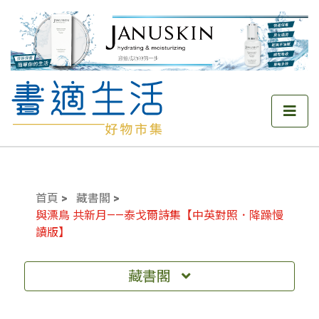
首頁
藏書閣
與漂鳥 共新月——泰戈爾詩集【中英對照．降躁慢
讀版】
藏書閣