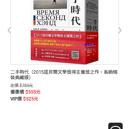
‹
›
）
二手時代（2015諾貝爾文學獎得主獲獎之作，長銷精
詭
裝典藏版）
定價
定價 $750元
優
優惠價
$555元
V
VIP價
$525元