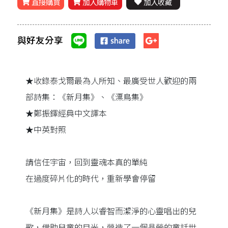
直接購買
加入購物車
加入收藏
與好友分享
★收錄泰戈爾最為人所知、最廣受世人歡迎的兩
部詩集：《新月集》、《漂鳥集》
★鄭振鐸經典中文譯本
★中英對照
請信任宇宙，回到靈魂本真的單純
在過度碎片化的時代，重新學會停留
《新月集》是詩人以睿智而潔淨的心靈唱出的兒
歌，借助兒童的目光，營造了一個晶瑩的童話世