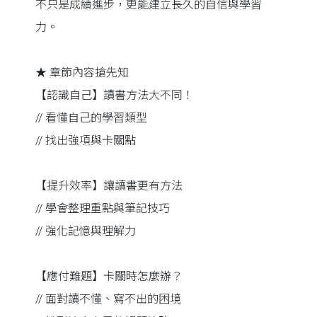
不只是成績進步，更能建立長久的自信與學習
力。
★ 章節內容搶先知
【認識自己】讀書方法大不同！
// 看懂自己的學習類型
// 找出強項與卡關點
【提升效率】讓讀書更有方法
// 學會整理重點與筆記技巧
// 強化記憶與理解力
【應付難題】卡關時怎麼辦？
// 面對讀不懂、寫不出的困境