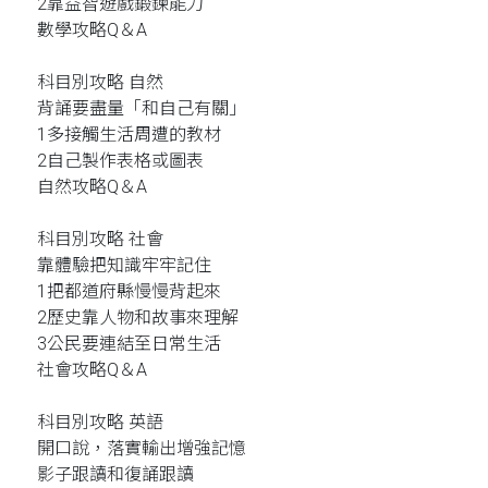
2靠益智遊戲鍛鍊能力
數學攻略Q＆A
科目別攻略 自然
背誦要盡量「和自己有關」
1多接觸生活周遭的教材
2自己製作表格或圖表
自然攻略Q＆A
科目別攻略 社會
靠體驗把知識牢牢記住
1把都道府縣慢慢背起來
2歷史靠人物和故事來理解
3公民要連結至日常生活
社會攻略Q＆A
科目別攻略 英語
開口說，落實輸出增強記憶
影子跟讀和復誦跟讀