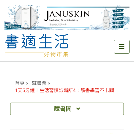
首頁
藏書閣
1天5分鐘！生活習慣診斷所4：讀書學習不卡關
藏書閣