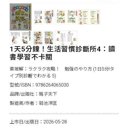
1天5分鐘！生活習慣診斷所4：讀
書學習不卡關
東坡解：ラクラク攻略！ 勉強のやり方 (1日5分!タ
イプ別診断でわかる 5)
型號/ISBN：9786264065030
品牌/出版社：親子天下
製造商/作者：菊池洋匡
上市日/出版日：2026-05-28