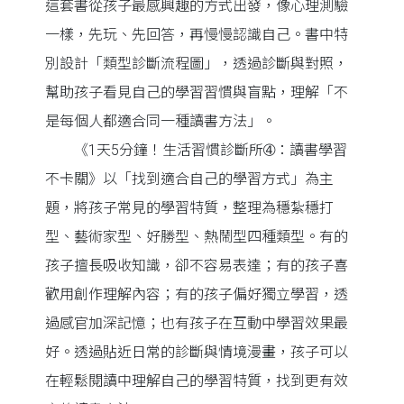
這套書從孩子最感興趣的方式出發，像心理測驗
一樣，先玩、先回答，再慢慢認識自己。書中特
別設計「類型診斷流程圖」，透過診斷與對照，
幫助孩子看見自己的學習習慣與盲點，理解「不
是每個人都適合同一種讀書方法」。
《1天5分鐘！生活習慣診斷所➃：讀書學習
不卡關》以「找到適合自己的學習方式」為主
題，將孩子常見的學習特質，整理為穩紮穩打
型、藝術家型、好勝型、熱鬧型四種類型。有的
孩子擅長吸收知識，卻不容易表達；有的孩子喜
歡用創作理解內容；有的孩子偏好獨立學習，透
過感官加深記憶；也有孩子在互動中學習效果最
好。透過貼近日常的診斷與情境漫畫，孩子可以
在輕鬆閱讀中理解自己的學習特質，找到更有效