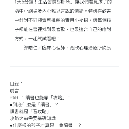
1天5分鐘！生活習慣診斷所」讓我們看見孩子的
腦中小劇場及內心難以言說的情緒。特別喜歡書
中針對不同特質所推薦的實用小祕招，讓每個孩
子都能在書裡找到最喜歡、也最適合自己的應對
方式，一起試試看吧！
－－鄭皓仁／臨床心理師、寬欣心理治療所院長
目錄：
前言
PART 1 讀書也能靠「攻略」！
●到底什麼是「讀書」？
讀書就是「看攻略」
攻略之前需要基礎知識
●什麼樣的孩子才算是「會讀書」？