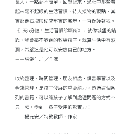
長大，一點都不簡單。回想起來，過程中那些看
起來毫不起眼的生活習慣、待人接物的觀點，其
實都像石塊般砌成堅實的城堡，一直保護著我。
《1天5分鐘！生活習慣診斷所》，就像城堡的鑰
匙，我會毫不猶豫的教給孩子。就算生活中有波
瀾，希望這是他可以安放自己的地方。
－－張瀞仁Jill／作家
收納整理、時間管理、朋友相處、讀書學習以及
金錢管理，是孩子發展的重要能力，透過這個系
列的書籍，可以讓孩子了解到處理問題的方式不
只一種，學到一輩子受用的軟實力！
－－楊元安／特教教師、作家