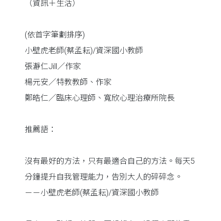
（資訊＋生活）
(依首字筆劃排序)
小壁虎老師(蔡孟耘)/資深國小教師
張瀞仁Jill／作家
楊元安／特教教師、作家
鄭皓仁／臨床心理師、寬欣心理治療所院長
推薦語：
沒有最好的方法，只有最適合自己的方法。每天5
分鐘提升自我管理能力，告別大人的碎碎念。
－－小壁虎老師(蔡孟耘)/資深國小教師