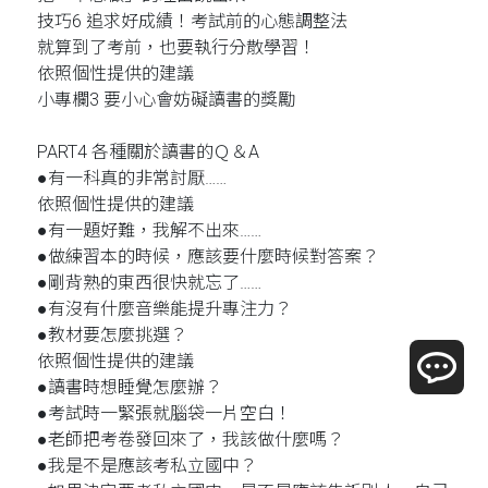
技巧6 追求好成績！考試前的心態調整法
就算到了考前，也要執行分散學習！
依照個性提供的建議
小專欄3 要小心會妨礙讀書的獎勵
PART4 各種關於讀書的Ｑ＆A
●有一科真的非常討厭……
依照個性提供的建議
●有一題好難，我解不出來……
●做練習本的時候，應該要什麼時候對答案？
●剛背熟的東西很快就忘了……
●有沒有什麼音樂能提升專注力？
●教材要怎麼挑選？
依照個性提供的建議
●讀書時想睡覺怎麼辦？
●考試時一緊張就腦袋一片空白！
●老師把考卷發回來了，我該做什麼嗎？
●我是不是應該考私立國中？