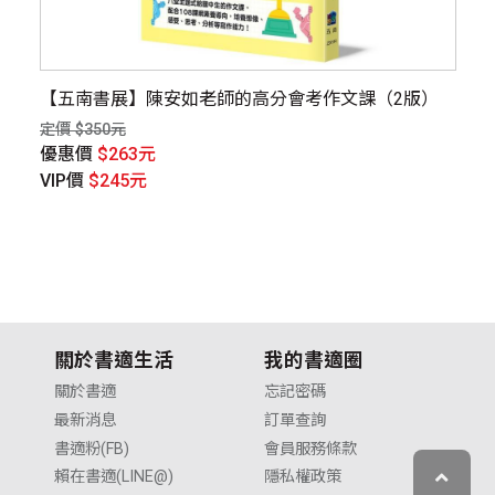
【五南書展】陳安如老師的高分會考作文課（2版）
太
定價 $350元
定價
優惠價
$263元
優
VIP價
$245元
V
關於書適生活
我的書適圈
關於書適
忘記密碼
最新消息
訂單查詢
書適粉(FB)
會員服務條款
賴在書適(LINE@)
隱私權政策