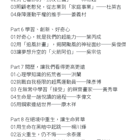
03照顧老憨兒，從志業到「家庭事業」──杜英吉
04身障運動平權的推手──姜義村
Part 6 學習、創新、好奇心
01好奇心，就是我們的超能力──葉丙成
02用「追風計畫」，揭開颱風的神祕面紗──吳俊傑
03讓夢想升空的「火箭阿伯」──吳宗信
Part 7 閱歷，讓我們看得更高更遠
01心理學知識的拓荒者──洪蘭
02挑戰自我極限的超馬運動員──陳彥博
03 在無常中學習「接受」的槑齋畫家──黃秀華
04生命是一趟悅讀的過程──李偉文
05用鋼索連結世界──康木祥
Part 8 在絕境中重生，讓生命昇華
01用生命在黑暗中起跳──楊川輝
02浴火重生，仍不悔──余泰運