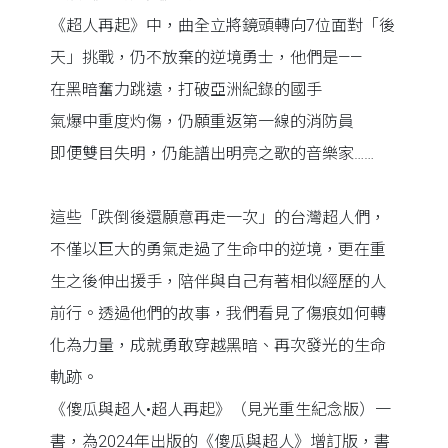
《超人再起》中，曲全立將鏡頭轉向7位面對「後
天」挑戰，仍不放棄的逆境勇士，他們是——
在黑暗奮力跳遠，打破亞洲紀錄的國手
氣爆中重度灼傷，仍願重返第一線的消防員
即便雙目失明，仍能譜出明亮之歌的音樂家……
這些「跌倒後還願意再走一次」的台灣超人們，
不僅以巨大的勇氣走過了生命中的逆境，更在重
生之後伸出援手，陪伴與自己有著相似經歷的人
前行。透過他們的故事，我們看見了傷痕如何轉
化為力量，成就勇敢穿越黑暗、再次發光的生命
軌跡。
《傻瓜與超人•超人再起》（見光重生紀念版）一
書，為2024年出版的《傻瓜與超人》增訂版，書