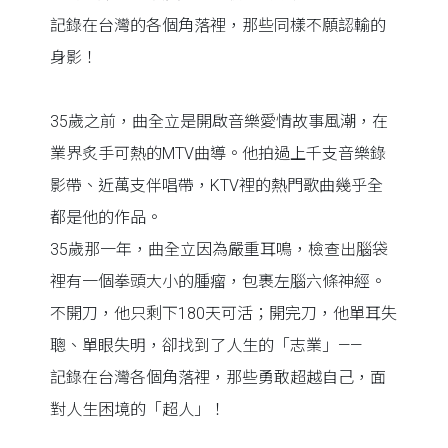
記錄在台灣的各個角落裡，那些同樣不願認輸的
身影！
35歲之前，曲全立是開啟音樂愛情故事風潮，在
業界炙手可熱的MTV曲導。他拍過上千支音樂錄
影帶、近萬支伴唱帶，KTV裡的熱門歌曲幾乎全
都是他的作品。
35歲那一年，曲全立因為嚴重耳鳴，檢查出腦袋
裡有一個拳頭大小的腫瘤，包裹左腦六條神經。
不開刀，他只剩下180天可活；開完刀，他單耳失
聰、單眼失明，卻找到了人生的「志業」——
記錄在台灣各個角落裡，那些勇敢超越自己，面
對人生困境的「超人」！