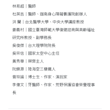
林易超｜醫師
杜英吉｜醫師、迦南身心障礙養護院創辦人
洪 蘭｜台北醫學大學、中央大學講座教授
姜義村｜國立臺灣師範大學復健諮商與高齡福祉
研究所教授、副學務長
吳俊傑｜台大理學院院長
吳宗信｜國家太空中心主任
黃秀華｜槑齋主人
阮錦源｜陸海空三棲鐵人
曾琮諭｜博士生、作家、演說家
李偉文｜牙醫師、作家、荒野保護協會榮譽理事
長