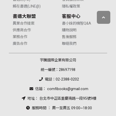
賴在書適(LINE@)
隱私權政策
書適大聯盟
客服中心
異業合作提案
書小妹的機智Q&A
供應商合作
購物說明
業務合作
售後服務
廣告合作
聯絡我們
宇騰國際企業有限公司
統一編號：28697198
電話：02-2388-0202
信箱： comfibooks@gmail.com
地址： 台北市中正區重慶南路一段95號9樓
服務時間 ： 周一至周五 09:00~18:00