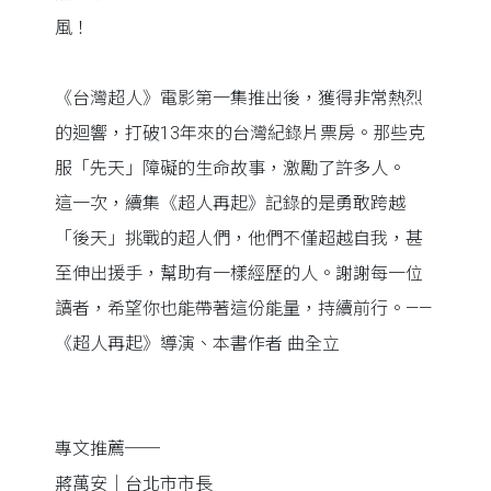
風！
《台灣超人》電影第一集推出後，獲得非常熱烈
的迴響，打破13年來的台灣紀錄片票房。那些克
服「先天」障礙的生命故事，激勵了許多人。
這一次，續集《超人再起》記錄的是勇敢跨越
「後天」挑戰的超人們，他們不僅超越自我，甚
至伸出援手，幫助有一樣經歷的人。謝謝每一位
讀者，希望你也能帶著這份能量，持續前行。——
《超人再起》導演、本書作者 曲全立
專文推薦──
蔣萬安｜台北市市長