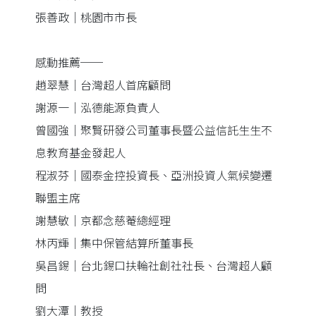
張善政｜桃園市市長
感動推薦──
趙翠慧｜台灣超人首席顧問
謝源一｜泓德能源負責人
曾國強｜聚賢研發公司董事長暨公益信託生生不
息教育基金發起人
程淑芬｜國泰金控投資長、亞洲投資人氣候變遷
聯盟主席
謝慧敏｜京都念慈菴總經理
林丙輝｜集中保管結算所董事長
吳昌錫｜台北錫口扶輪社創社社長、台灣超人顧
問
劉大潭｜教授