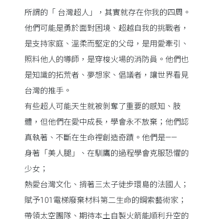
所謂的「 台灣超人」，其實就存在你我的四周。
他們可能是勇於面對困境、超越自我的挑戰者，
是支持家庭、溫柔而堅定的父母，是用愛牽引、
照料他人的導師，是穿梭火場的消防員。他們也
是知識的拓荒者、夢想家、倡議者，讓世界看見
台灣的推手。
有些超人可能天生就被剝奪了重要的感知、肢
體，但他們在愛中成長，學會永不放棄；他們認
真執著、不斷在生命裡創造奇蹟。他們是——
身著「美人腿」、在馴鷹的過程學會克服恐懼的
少女；
熱愛台灣文化、揹著三太子徒步環島的法國人；
賦予101電梯廢棄材料第二生命的鋼索藝術家；
帶領太空團隊、期待本土自製火箭能順利升空的