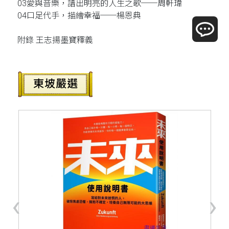
03愛與音樂，譜出明亮的人生之歌──周軒瑋
04口足代手，描繪幸福──楊恩典
附錄 王志揚墨寶釋義
‹
›