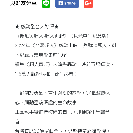
與好友分享
★ 感動全台大好評★
《傻瓜與超人•超人再起》（見光重生紀念版）
2024年《台灣超人》感動上映，激勵30萬人，創
下紀錄片票房影史前10名
續集《超人再起》未演先轟動，映前百場巡演，
1.6萬人觀影淚推「此生必看！」
一部關於勇氣、重生與愛的電影，34個激勵人
心、觸動靈魂深處的生命故事
正因親手縫補過破碎的自己，即便餘生半聾半
盲，
台灣首席3D導演曲全立，仍堅持拿起攝影機，