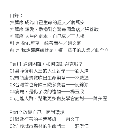
目錄：
推薦序 成為自己生命的超人／蔣萬安
推薦序 讓愛，散播到台灣每個角落／張善政
推薦序 人生的劇本，自己寫／王志揚
引 言 從心所至，緣善而往／趙文豪
前 言 我想這應該就是，這一輩子的志業／曲全立
Part 1 遇到困難，如何面對與克服？
01身障發明大王的人生哲學──劉大潭
02帶領唐寶寶吹出生命樂章──林啟通
03台灣首位身障三鐵參賽者──阮錦源
04病痛，是化了妝的禮物──楊玉欣
05走進人群，幫助更多傷友學會面對──陳美麗
Part 2 改變自己，面對環境
01默默行善的拾荒英雄──趙文正
02守護城市森林的生命鬥士──莊傑任