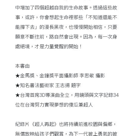
中增加了四個超越自我的生命故事。透過這些故
事，或許，你會想起生命裡那些「不知道還能不
能撐下去」的漫長黑夜，也慢慢開始相信，只要
願意不斷往前，路自然會出現。因為，每一次身
處絕境，才是力量覺醒的開始！
本書由
★金馬獎、金鐘獎平面攝影師 李思敬 攝影
★知名書法藝術家 王志揚 題字
★台灣首席3D導演曲全立，用鏡頭與文字記錄34
位在台灣努力實現夢想的傻瓜兼超人
紀錄片《超人再起》也將持續前進校園與偏鄉，
無償放映給孩子們觀賞，為下一代披上勇氣的披