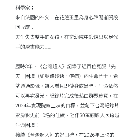
科學家；
來自法國的神父，在花蓮玉里為身心障礙者開設
回收廠；
天生失去雙手的女孩，在育幼院中鍛鍊出以足代
手的繪畫能力……
歷時3年，《台灣超人》記錄了近百位克服「先
天」困境（如肢體殘缺、疾病）的生命鬥士，希
望透過影像，讓人看見即使身處黑暗，生命依然
可以再次發光。紀錄片完成後藉由群眾募資，在
2024年實現院線上映的目標，並創下台灣紀錄片
票房影史前10名的佳績，陪伴30萬觀影人次跨越
生命困境！
接續《台灣超人》的好口碑，在2026年上映的