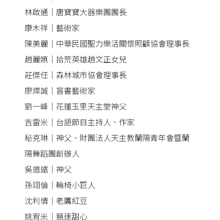
林啟通｜唐寶寶大器樂團團長
康木祥｜藝術家
陳美麗｜中華民國聖力樂活關懷照顧協會理事長
趙麗嬿｜拾荒英雄趙文正女兒
莊傑任｜森林城市協會理事長
廖燦誠｜盲書藝術家
劉一峰｜花蓮玉里天主堂神父
吉雷米｜台語節目主持人、作家
秘克琳｜神父、財團法人天主教蘭陽青年會暨蘭
陽舞蹈團創辦人
吳道遠｜神父
孫翊倫｜輪椅小巨人
沈利倩｜老鷹紅豆
姚宥米｜競速甜心