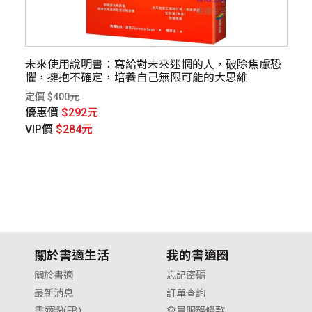
未來使用說明書：寫給對未來迷惘的人，破除焦慮恐
希
懼，擁抱不確定，培養自己無限可能的大思維
的
定價 $400元
定價
優惠價
$292元
優
VIP價
$284元
V
關於書適生活
我的書適圈
關於書適
忘記密碼
最新消息
訂單查詢
書適粉(FB)
會員服務條款