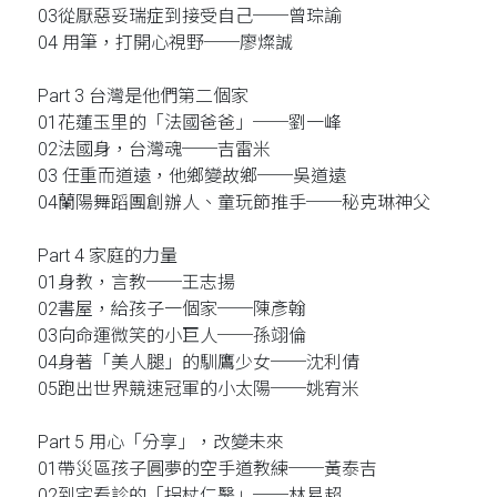
03從厭惡妥瑞症到接受自己──曾琮諭
04 用筆，打開心視野──廖燦誠
Part 3 台灣是他們第二個家
01花蓮玉里的「法國爸爸」──劉一峰
02法國身，台灣魂──吉雷米
03 任重而道遠，他鄉變故鄉──吳道遠
04蘭陽舞蹈團創辦人、童玩節推手──秘克琳神父
Part 4 家庭的力量
01身教，言教──王志揚
02書屋，給孩子一個家──陳彥翰
03向命運微笑的小巨人──孫翊倫
04身著「美人腿」的馴鷹少女──沈利倩
05跑出世界競速冠軍的小太陽──姚宥米
Part 5 用心「分享」，改變未來
01帶災區孩子圓夢的空手道教練──黃泰吉
02到宅看診的「拐杖仁醫」──林易超