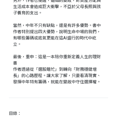
另外，作者也提醒，婚姻的變故，對資產分配與
生活成本會造成巨大衝擊，不亞於父母長照與孩
子養育的支出。
當然，中年不只有缺點，還是有許多優勢。書中
作者特別提出四大優勢，說明生命中場的我們，
有哪些籌碼或底氣更能在這AI盛行的時代中屹
立。
最後，重申：這是一本陪你重新定義人生的理財
書
作者透過從「選股瞎忙」到轉向「財務穩健增
長」的心路歷程。讓大家了解，只要看清現實、
發揮中年特有籌碼，就能在變故中守住選擇權。
目錄：