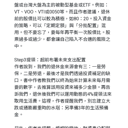
盤或台灣大盤為主的被動型基金或ETF。例如：
VT、VOO、VTI或0050等。而且作者建議，退休
前的股債比可以較為積極，如80：20。投入資金
的策略，可以「定期定額」與「分批配置」混
用。但不要忘了，要每年再平衡一次股債比。股
票過多或過少，都會讓自己陷入不合適的風險之
中。
Step3提領：超前布署未來支出配置
作者說到，我們的退休金來源會有三：一是勞
保，二是勞退，最後才是我們透過投資補足的缺
口。書中作者教我們以終為始來計算未來每月需
要的數字，去推算該用投資來補多少金額。再告
訴我們，退休後我們可以運用動態的4%提領法來
取用生活費。這裡，作者提醒我們，別忘建立大
跌或通膨嚴重時的水塔：另準備3年的生活預備
金。