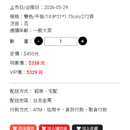
上市日/出版日：2026-05-29
規格：雙色/平裝/14.8*21*1.75cm/272頁
注音：否
適讀年齡：一般大眾
數 量：
定價：$450元
特惠價：
$338 元
VIP價：
$329 元
配送方式：
超商、宅配
配送地區：台澎金馬
付款方式：ATM、信用卡、貨到付款、取貨付款
直接購買
加入購物車
加入收藏