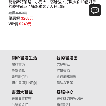
蘭徹斯特策略：小克大、弱勝強，打敗大你10倍對手
別
的終極武器 / 福永雅文 / 大牌出版
資
定價 $350元
定價
優惠價
$263元
優
VIP價
$249元
V
關於書適生活
我的書適圈
關於書適
忘記密碼
最新消息
訂單查詢
書適粉(FB)
會員服務條款
賴在書適(LINE@)
隱私權政策
書適大聯盟
客服中心
異業合作提案
書小妹的機智Q&A
供應商合作
購物說明