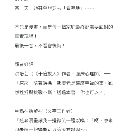
某一天，她甚至說要去「看墓地」⋯⋯
不只是漫畫，而是每一個家庭最終都需要面對的
真實現場！
最後一卷，不看會後悔！
讀者好評
洪培芸（《十倍放大》作者、臨床心理師）——
「原來，陪著媽媽一起變老是這麼幸福的事，雖
然挫折與挑戰不斷。透過本書，你也可以。」
重點在括號裡（文字工作者）——
「這套漫畫讓我一邊微笑一邊感嘆：『啊，原來
跟老媽一起變老可以這麼有趣啊～』」