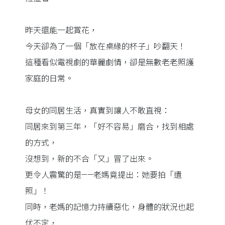
昨天還能一起賞花，
今天卻為了一個「放在桌緣的杯子」吵翻天！
這種看似電視劇的華麗劇情，卻是無數老老照護
家庭的日常。
母女的同居生活，真實到讓人不敢直視：
同居來到第三年，「好不容易」磨合，找到相處
的方式，
沒想到，新的不合「又」冒了出來。
更令人震驚的是——老媽竟提出：她要拍「遺
照」！
同時，老媽的記憶力持續惡化，身體的狀況也起
伏不定，