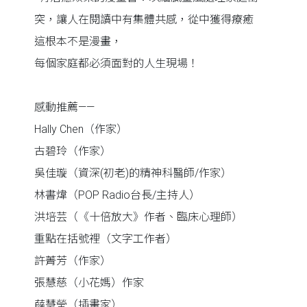
突，讓人在閱讀中有集體共感，從中獲得療癒
這根本不是漫畫，
每個家庭都必須面對的人生現場！
感動推薦——
Hally Chen（作家）
古碧玲（作家）
吳佳璇（資深(初老)的精神科醫師/作家）
林書煒（POP Radio台長/主持人）
洪培芸（《十倍放大》作者、臨床心理師）
重點在括號裡（文字工作者）
許菁芳（作家）
張慧慈（小花媽）作家
薛慧瑩（插畫家）