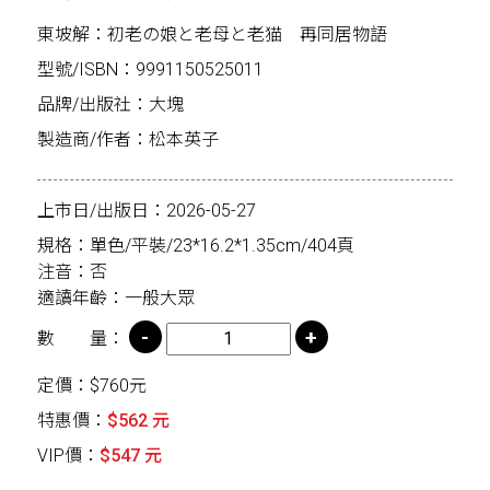
東坡解：初老の娘と老母と老猫 再同居物語
型號/ISBN：9991150525011
品牌/出版社：大塊
製造商/作者：松本英子
上市日/出版日：2026-05-27
規格：單色/平裝/23*16.2*1.35cm/404頁
注音：否
適讀年齡：一般大眾
數 量：
定價：$760元
特惠價：
$562 元
VIP價：
$547 元