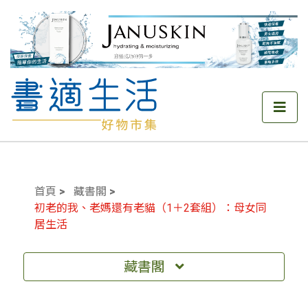
首頁
藏書閣
初老的我、老媽還有老貓（1＋2套組）：母女同
居生活
藏書閣