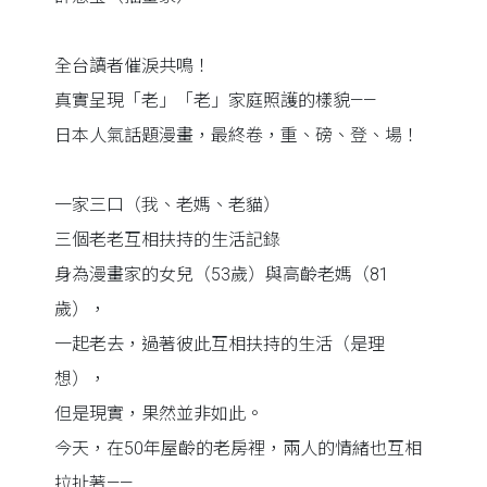
全台讀者催淚共鳴！
真實呈現「老」「老」家庭照護的樣貌——
日本人氣話題漫畫，最終卷，重、磅、登、場！
一家三口（我、老媽、老貓）
三個老老互相扶持的生活記錄
身為漫畫家的女兒（53歲）與高齡老媽（81
歲），
一起老去，過著彼此互相扶持的生活（是理
想），
但是現實，果然並非如此。
今天，在50年屋齡的老房裡，兩人的情緒也互相
拉扯著——