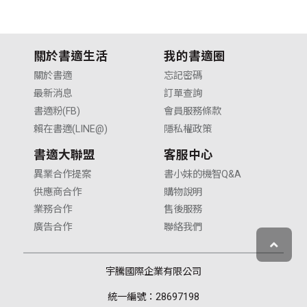
關於書適生活
我的書適圈
關於書適
忘記密碼
最新消息
訂單查詢
書適粉(FB)
會員服務條款
賴在書適(LINE@)
隱私權政策
書適大聯盟
客服中心
異業合作提案
書小妹的機智Q&A
供應商合作
購物說明
業務合作
售後服務
廣告合作
聯絡我們
宇騰國際企業有限公司
統一編號：28697198