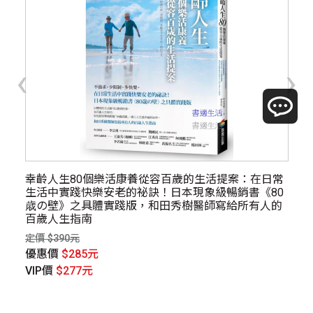
‹
›
幸齡人生80個樂活康養從容百歲的生活提案：在日常
生
生活中實踐快樂安老的祕訣！日本現象級暢銷書《80
定價
歳の壁》之具體實踐版，和田秀樹醫師寫給所有人的
優
百歲人生指南
V
定價 $390元
優惠價
$285元
VIP價
$277元