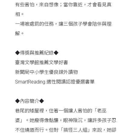
有些害怕，來自想像；當你靠近，才會看見真
相。
一場被處罰的任務，讓三個孩子學會陪伴與理
解。
◆得獎與推薦紀錄◆
臺灣文學館推薦文學好書
新聞局中小學生優良課外讀物
SmartReading 適性閱讀認證優選書單
◆內容簡介◆
巷尾的矮屋裡，住著一個讓人害怕的「老巫
婆」。她瘦得像骷髏，眼神陰沉，讓許多孩子忍
不住繞道而行。但對「搞怪三人組」來說，她卻