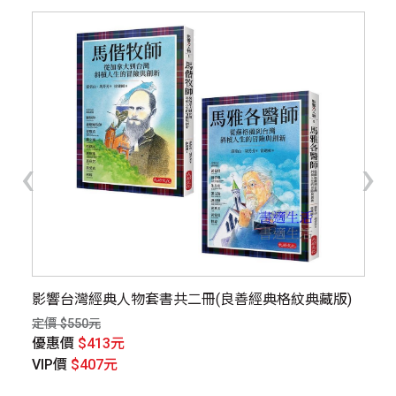
‹
›
千里
影響台灣經典人物套書共二冊(良善經典格紋典藏版)
【
定價 $550元
定價
優惠價
$413元
優
VIP價
$407元
V