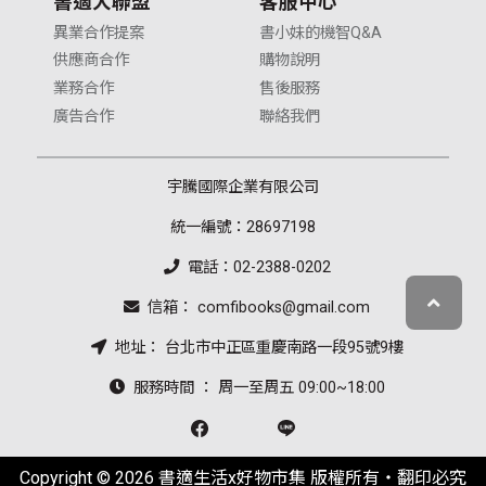
書適大聯盟
客服中心
異業合作提案
書小妹的機智Q&A
供應商合作
購物說明
業務合作
售後服務
廣告合作
聯絡我們
宇騰國際企業有限公司
統一編號：28697198
電話：02-2388-0202
信箱： comfibooks@gmail.com
地址： 台北市中正區重慶南路一段95號9樓
服務時間 ： 周一至周五 09:00~18:00
Copyright © 2026 書適生活x好物市集 版權所有‧翻印必究