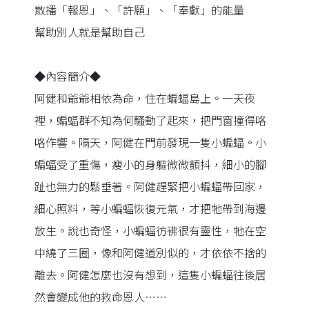
散播「報恩」、「許願」、「奉獻」的能量
幫助別人就是幫助自己
◆內容簡介◆
阿健和爺爺相依為命，住在蝙蝠島上。一天夜
裡，蝙蝠群不知為何騷動了起來，把門窗撞得咯
咯作響。隔天，阿健在門前發現一隻小蝙蝠。小
蝙蝠受了重傷，瘦小的身軀微微顫抖，細小的腳
趾也無力的鬆垂著。阿健趕緊把小蝙蝠帶回家，
細心照料，等小蝙蝠恢復元氣，才把牠帶到海邊
放生。說也奇怪，小蝙蝠彷彿很有靈性，牠在空
中繞了三圈，像和阿健道別似的，才依依不捨的
離去。阿健怎麼也沒有想到，這隻小蝙蝠往後居
然會變成他的救命恩人⋯⋯