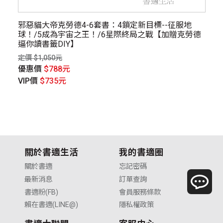
科
邪惡貓大帝克勞德4-6套書：4鎖定新目標--征服地
漫
球！/5成為宇宙之王！/6星際終局之戰【加贈克勞德
定價
逼你讀書籤DIY】
優
定價 $1,050元
V
優惠價
$788元
VIP價
$735元
關於書適生活
我的書適圈
關於書適
忘記密碼
最新消息
訂單查詢
書適粉(FB)
會員服務條款
賴在書適(LINE@)
隱私權政策