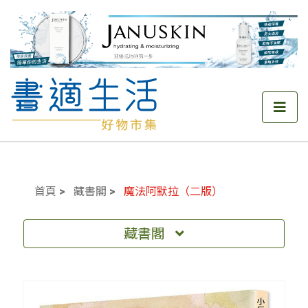
首頁
藏書閣
魔法阿默拉（二版）
藏書閣