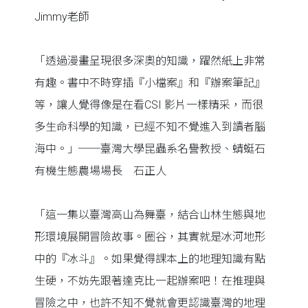
Jimmy老師
「透過漫畫呈現很多深奧的知識，躍然紙上非常
有趣。書中不時穿插『小檔案』和『辦案筆記』
等，讓人覺得像是在看CSI 影片一樣精采，而很
多生命科學的知識，已經不知不覺進入到讀者腦
海中。」──臺灣大學昆蟲系名譽教授、蜻蜓石
有機生態農場場長 石正人
「這一集以臺灣高山為舞臺，結合山林生態與地
形環境展開冒險故事。圈谷，其實就是冰河地形
中的『冰斗』。如果覺得課本上的地理知識有點
生硬，不妨先跟著達克比一起辦案吧！在推理與
冒險之中，也許不知不覺就會更認識臺灣的地理