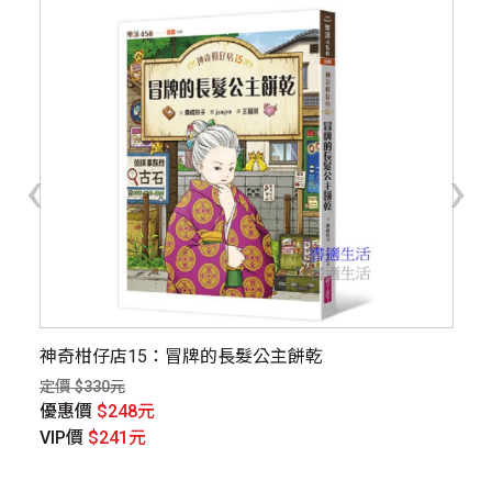
‹
›
館
神奇柑仔店15：冒牌的長髮公主餅乾
【
定價 $330元
定價
優惠價
$248元
優
VIP價
$241元
V