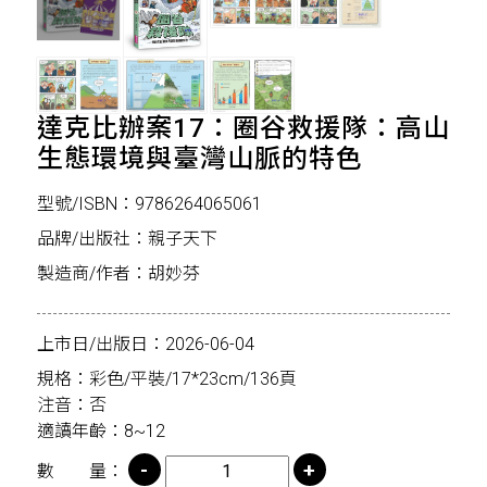
達克比辦案17：圈谷救援隊：高山
生態環境與臺灣山脈的特色
型號/ISBN：9786264065061
品牌/出版社：親子天下
製造商/作者：胡妙芬
上市日/出版日：2026-06-04
規格：彩色/平裝/17*23cm/136頁
注音：否
適讀年齡：8~12
數 量：