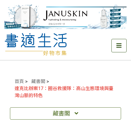
首頁
藏書閣
達克比辦案17：圈谷救援隊：高山生態環境與臺
灣山脈的特色
藏書閣