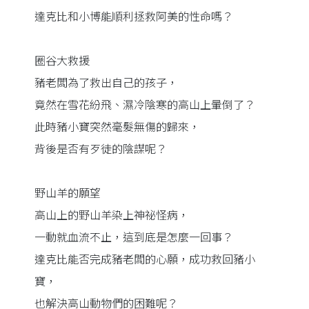
達克比和小博能順利拯救阿美的性命嗎？
圈谷大救援
豬老闆為了救出自己的孩子，
竟然在雪花紛飛、濕冷陰寒的高山上暈倒了？
此時豬小寶突然毫髮無傷的歸來，
背後是否有歹徒的陰謀呢？
野山羊的願望
高山上的野山羊染上神祕怪病，
一動就血流不止，這到底是怎麼一回事？
達克比能否完成豬老闆的心願，成功救回豬小
寶，
也解決高山動物們的困難呢？