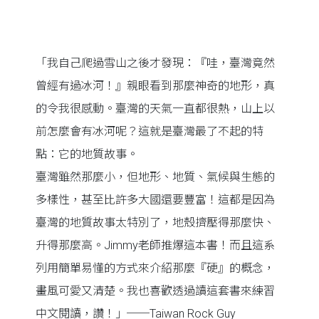
「我自己爬過雪山之後才發現：『哇，臺灣竟然
曾經有過冰河！』親眼看到那麼神奇的地形，真
的令我很感動。臺灣的天氣一直都很熱，山上以
前怎麼會有冰河呢？這就是臺灣最了不起的特
點：它的地質故事。
臺灣雖然那麼小，但地形、地質、氣候與生態的
多樣性，甚至比許多大國還要豐富！這都是因為
臺灣的地質故事太特別了，地殼擠壓得那麼快、
升得那麼高。Jimmy老師推爆這本書！而且這系
列用簡單易懂的方式來介紹那麼『硬』的概念，
畫風可愛又清楚。我也喜歡透過讀這套書來練習
中文閱讀，讚！」──Taiwan Rock Guy