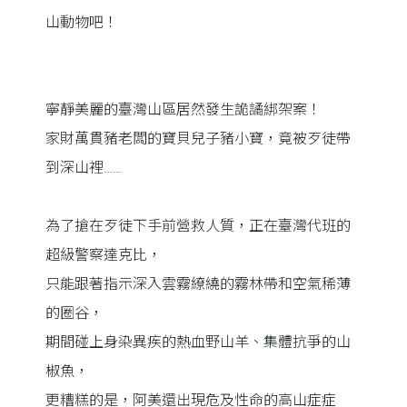
山動物吧！
寧靜美麗的臺灣山區居然發生詭譎綁架案！
家財萬貫豬老闆的寶貝兒子豬小寶，竟被歹徒帶
到深山裡……
為了搶在歹徒下手前營救人質，正在臺灣代班的
超級警察達克比，
只能跟著指示深入雲霧繚繞的霧林帶和空氣稀薄
的圈谷，
期間碰上身染異疾的熱血野山羊、集體抗爭的山
椒魚，
更糟糕的是，阿美還出現危及性命的高山症症