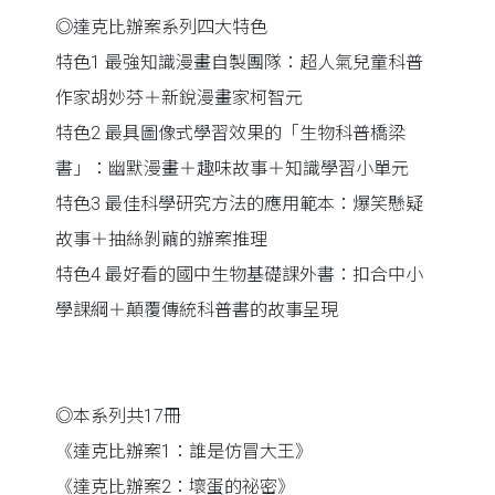
◎達克比辦案系列四大特色
特色1 最強知識漫畫自製團隊：超人氣兒童科普
作家胡妙芬＋新銳漫畫家柯智元
特色2 最具圖像式學習效果的「生物科普橋梁
書」：幽默漫畫＋趣味故事＋知識學習小單元
特色3 最佳科學研究方法的應用範本：爆笑懸疑
故事＋抽絲剝繭的辦案推理
特色4 最好看的國中生物基礎課外書：扣合中小
學課綱＋顛覆傳統科普書的故事呈現
◎本系列共17冊
《達克比辦案1：誰是仿冒大王》
《達克比辦案2：壞蛋的祕密》