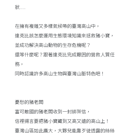
狀……
在擁有複雜又多樣氣候帶的臺灣高山中，
達克比該怎麼運用生態環境知識來拯救豬小寶，
並成功解決高山動物的生存危機呢？
還等什麼呢？跟著達克比完成艱困的營救人質任
務，
同時認識許多高山生物與臺灣山脈特色吧！
憂愁的豬老闆
富可敵國的豬老闆收到一封綁架信，
信裡揚言要把豬小寶藏到又高又遠的高山上！
臺灣山區如此廣大，大夥兒能靠歹徒透露的絲絲