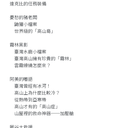
達克比的任務裝備
憂愁的豬老闆
鼬獾小檔案
世界級的「高山島」
霧林黑影
臺灣水鹿小檔案
臺灣高山擁有珍貴的「霧林」
雲霧繚繞怎麼來？
阿美的囈語
臺灣曾經有冰河！
高山上為什麼比較冷？
從熱帶到亞寒帶
高山才有的「高山症」
山屋裡的救命神器──加壓艙
圈谷大救援