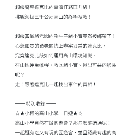
超級警察達克比的臺灣任務再升級！
挑戰海拔三千公尺高山的終極搜救！
超級富翁豬老闆的獨生子豬小寶竟然被綁架了！
心急如焚的豬老闆找上辦案妥當的達克比，
究竟達克比該如何運用高山環境知識，
在山區運籌帷幄，救回豬小寶、揪出可惡的綁匪
呢？
走！跟著達克比一起找出事件的真相！
── 特別收錄 ──
☆★小博的高山小學一日遊★☆
高山小學竟然在辦園遊會？那怎麼能錯過呢！
一起逛有吃又有玩的園遊會，並且認識有趣的高