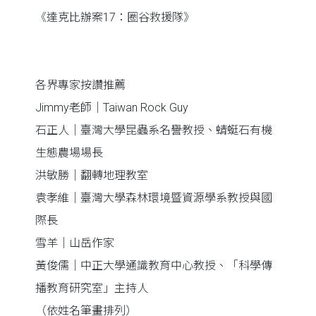
《達克比辦案17：圈谷救援隊》
各界專家按讚推薦
Jimmy老師｜Taiwan Rock Guy
石正人｜臺灣大學昆蟲系名譽教授、蜻蜓石有機
生態農場場長
洪敏勝｜翻轉地理教室
袁孝維｜臺灣大學森林環境暨資源學系教授與國
際長
雪羊｜山岳作家
黃俊儒｜中正大學通識教育中心教授、「科學傳
播教育研究室」主持人
（依姓名筆畫排列）