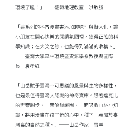
環境了喔！」──翻轉地理教室 洪敏勝
「這系列的科普漫畫書添加趣味性與擬人化，讓
小朋友在開心快樂的閱讀氛圍裡，獲得正確的科
學知識；在大笑之餘，也能得到滿滿的收穫。」
──臺灣大學森林環境暨資源學系教授與國際
長 袁孝維
「山岳賦予臺灣不可思議的風景與生物多樣性，
也是最值得臺灣人認識的神奇寶庫。跟著達克比
的辦案腳步，一面解鎖謎團、一面吸收山林小知
識，將用漫畫在孩子們的心中，種下一顆屬於臺
灣島的自然之種。」──山岳作家 雪羊