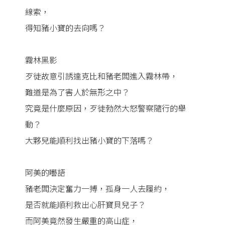
線索，
得知豬小寶的去向嗎？
霧林黑影
歹徒故意引誘達克比和豬老闆進入霧林帶，
難道是為了害人於無形之中？
究竟是什麼原因，歹徒勃然大怒警察隨行的舉
動？
大夥兒能順利找出豬小寶的下落嗎？
阿美的囈語
豬老闆決定奮力一搏，孤身一人去履約，
是否就能順利救出心肝寶貝兒子？
而阿美竟然發生嚴重的高山症，